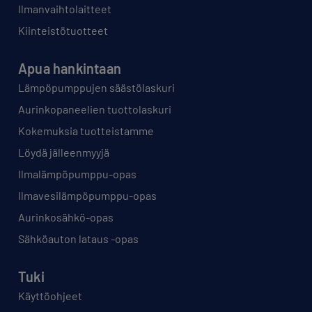
Ilmanvaihtolaitteet
Kiinteistötuotteet
Apua hankintaan
Lämpöpumppujen säästölaskuri
Aurinkopaneelien tuottolaskuri
Kokemuksia tuotteistamme
Löydä jälleenmyyjä
Ilmalämpöpumppu-opas
Ilmavesilämpöpumppu-opas
Aurinkosähkö-opas
Sähköauton lataus -opas
Tuki
Käyttöohjeet