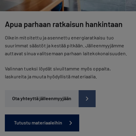
Apua parhaan ratkaisun hankintaan
Oikein mitoitettu ja asennettu energiaratkaisu tuo
suurimmat säästöt ja kestää pitkään. Jälleenmyyjämme
auttavat sinua valitsemaan parhaan laitekokonaisuuden.
Valinnan tueksi löydät sivuiltamme myös oppaita,
laskureita ja muuta hyödyllistä materiaalia.
Ota yhteyttä jälleenmyyjään
Tutustu materiaaleihin