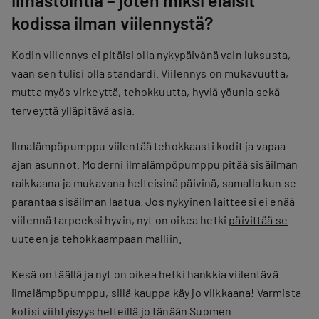
kodissa ilman viilennystä?
Kodin viilennys ei pitäisi olla nykypäivänä vain luksusta,
vaan sen tulisi olla standardi. Viilennys on mukavuutta,
mutta myös virkeyttä, tehokkuutta, hyviä yöunia sekä
terveyttä ylläpitävä asia.
Ilmalämpöpumppu viilentää tehokkaasti kodit ja vapaa-
ajan asunnot. Moderni ilmalämpöpumppu pitää sisäilman
raikkaana ja mukavana helteisinä päivinä, samalla kun se
parantaa sisäilman laatua. Jos nykyinen laitteesi ei enää
viilennä tarpeeksi hyvin, nyt on oikea hetki
päivittää se
uuteen ja tehokkaampaan malliin
.
Kesä on täällä ja nyt on oikea hetki hankkia viilentävä
ilmalämpöpumppu, sillä kauppa käy jo vilkkaana! Varmista
kotisi viihtyisyys helteillä jo tänään Suomen