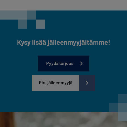
Kysy lisää jälleenmyyjältämme!
Pyydä tarjous
Etsi jälleenmyyjä