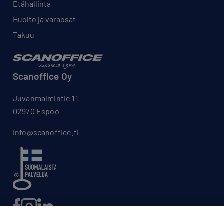
Etähallinta
Huolto ja varaosat
Takuu
Scanoffice Oy
Juvanmalmintie 11
02970 Espoo
info@scanoffice.fi