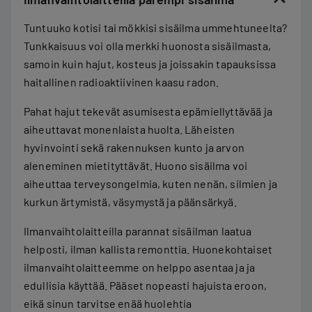
Tuntuuko kotisi tai mökkisi sisäilma ummehtuneelta?
Tunkkaisuus voi olla merkki huonosta sisäilmasta,
samoin kuin hajut, kosteus ja joissakin tapauksissa
haitallinen radioaktiivinen kaasu radon.
Pahat hajut tekevät asumisesta epämiellyttävää ja
aiheuttavat monenlaista huolta. Läheisten
hyvinvointi sekä rakennuksen kunto ja arvon
aleneminen mietityttävät. Huono sisäilma voi
aiheuttaa terveysongelmia, kuten nenän, silmien ja
kurkun ärtymistä, väsymystä ja päänsärkyä.
Ilmanvaihtolaitteilla parannat sisäilman laatua
helposti, ilman kallista remonttia. Huonekohtaiset
ilmanvaihtolaitteemme on helppo asentaa ja ja
edullisia käyttää. Pääset nopeasti hajuista eroon,
eikä sinun tarvitse enää huolehtia