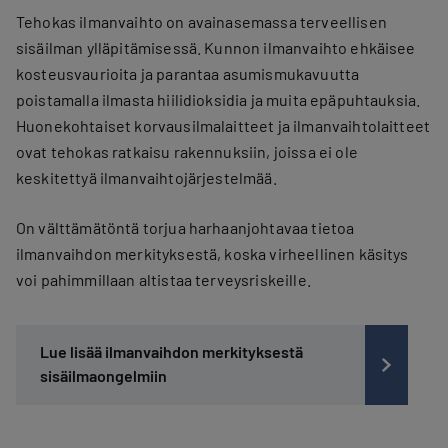
Tehokas ilmanvaihto on avainasemassa terveellisen
sisäilman ylläpitämisessä. Kunnon ilmanvaihto ehkäisee
kosteusvaurioita ja parantaa asumismukavuutta
poistamalla ilmasta hiilidioksidia ja muita epäpuhtauksia.
Huonekohtaiset korvausilmalaitteet ja ilmanvaihtolaitteet
ovat tehokas ratkaisu rakennuksiin, joissa ei ole
keskitettyä ilmanvaihtojärjestelmää.
On välttämätöntä torjua harhaanjohtavaa tietoa
ilmanvaihdon merkityksestä, koska virheellinen käsitys
voi pahimmillaan altistaa terveysriskeille.
Lue lisää ilmanvaihdon merkityksestä
sisäilmaongelmiin