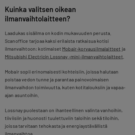
Kuinka valitsen oikean
ilmanvaihtolaitteen?
Laadukas sisäilma on kodin mukavuuden perusta.
Scanoffice tarjoaa kaksi erilaista ratkaisua kotisi
ilmanvaihtoon: kotimaiset
Mobair-korvausilmalaitteet
ja
Mitsubishi Electricin Lossnay -mini-ilmanvaihtolaitteet
.
Mobair sopii erinomaisesti kohteisiin, joissa halutaan
poistaa vedon tunne ja parantaa painovoimaisen
ilmanvaihdon toimivuutta, kuten kotitalouksiin ja vapaa-
ajan asuntoihin.
Lossnay puolestaan on ihanteellinen valinta vanhoihin,
tiiviisiin ja huonosti tuulettuviin taloihin sekä tiloihin,
joissa tarvitaan tehokasta ja energiaystävällistä
ilmanvaihtoa.