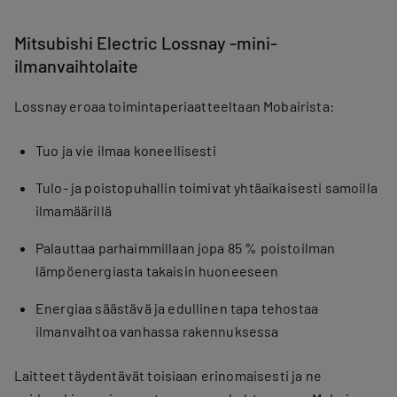
Mitsubishi Electric Lossnay -mini-
ilmanvaihtolaite
Lossnay eroaa toimintaperiaatteeltaan Mobairista:
Tuo ja vie ilmaa koneellisesti
Tulo- ja poistopuhallin toimivat yhtäaikaisesti samoilla
ilmamäärillä
Palauttaa parhaimmillaan jopa 85 % poistoilman
lämpöenergiasta takaisin huoneeseen
Energiaa säästävä ja edullinen tapa tehostaa
ilmanvaihtoa vanhassa rakennuksessa
Laitteet täydentävät toisiaan erinomaisesti ja ne