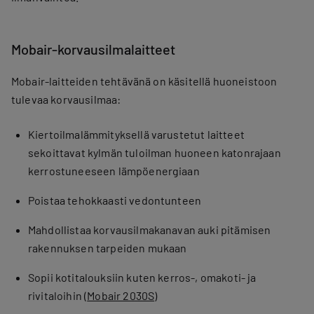
Mobair-korvausilmalaitteet
Mobair-laitteiden tehtävänä on käsitellä huoneistoon
tulevaa korvausilmaa:
Kiertoilmalämmityksellä varustetut laitteet
sekoittavat kylmän tuloilman huoneen katonrajaan
kerrostuneeseen lämpöenergiaan
Poistaa tehokkaasti vedontunteen
Mahdollistaa korvausilmakanavan auki pitämisen
rakennuksen tarpeiden mukaan
Sopii kotitalouksiin kuten kerros-, omakoti- ja
rivitaloihin (
Mobair 2030S
)