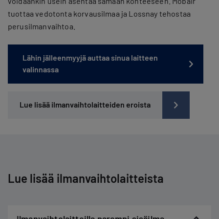
voidaankin usein asentaa samaan kohteeseen. Mobair
tuottaa vedotonta korvausilmaa ja Lossnay tehostaa
perusilmanvaihtoa.
Lähin jälleenmyyjä auttaa sinua laitteen
valinnassa
Lue lisää ilmanvaihtolaitteiden eroista
Lue lisää ilmanvaihtolaitteista
Ilmanvaihtolaitteilla parempi sisäilma