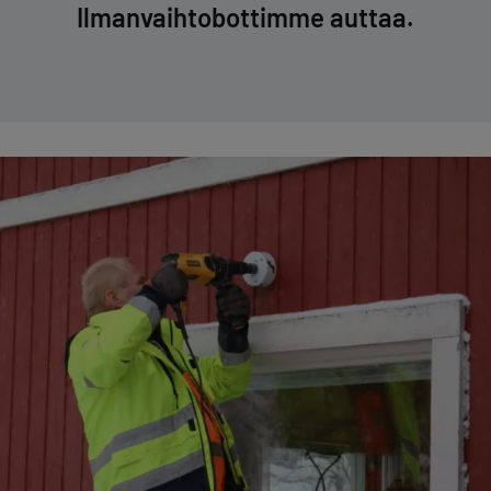
Il­man­vaih­to­bot­tim­me auttaa.