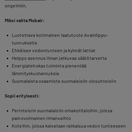
ongelmiin.
Miksi valita Mobair:
Luotettava kotimainen laatutuote Avainlippu-
tunnuksella
Ehkäisee vedontunteen ja kylmät lattiat
Helppo asennus ilman jatkuvaa säätötarvetta
Energiatehokas toiminta pienentää
lämmityskustannuksia
Suomalaista osaamista suomalaisiin olosuhteisiin
Sopii erityisesti:
Perinteisiin suomalaisiin omakotitaloihin, joissa
painovoimainen ilmanvaihto
Koteihin, joissa kaivataan ratkaisua vedon tunteeseen