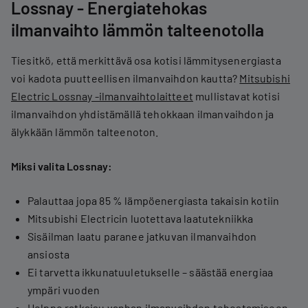
Lossnay - Energiatehokas
ilmanvaihto lämmön talteenotolla
Tiesitkö, että merkittävä osa kotisi lämmitysenergiasta
voi kadota puutteellisen ilmanvaihdon kautta?
Mitsubishi
Electric Lossnay -ilmanvaihtolaitteet
mullistavat kotisi
ilmanvaihdon yhdistämällä tehokkaan ilmanvaihdon ja
älykkään lämmön talteenoton.
Miksi valita Lossnay:
Palauttaa jopa 85 % lämpöenergiasta takaisin kotiin
Mitsubishi Electricin luotettava laatutekniikka
Sisäilman laatu paranee jatkuvan ilmanvaihdon
ansiosta
Ei tarvetta ikkunatuuletukselle – säästää energiaa
ympäri vuoden
Helppo ratkaisu vanhan ilmanvaihdon tehostamiseen