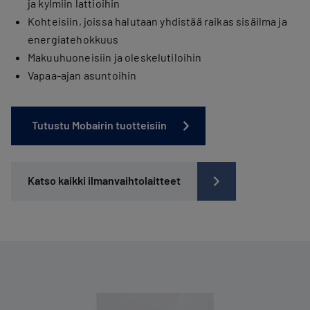
ja kylmiin lattioihin
Kohteisiin, joissa halutaan yhdistää raikas sisäilma ja
energiatehokkuus
Makuuhuoneisiin ja oleskelutiloihin
Vapaa-ajan asuntoihin
Tutustu Mobairin tuotteisiin
Katso kaikki ilmanvaihtolaitteet