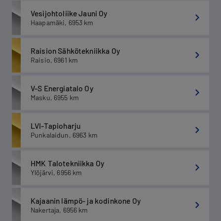
Vesijohtoliike Jauni Oy
Haapamäki
,
6953
km
Raision Sähkötekniikka Oy
Raisio
,
6961
km
V-S Energiatalo Oy
Masku
,
6955
km
LVI-Tapioharju
Punkalaidun
,
6963
km
HMK Talotekniikka Oy
Ylöjärvi
,
6956
km
Kajaanin lämpö- ja kodinkone Oy
Nakertaja
,
6956
km