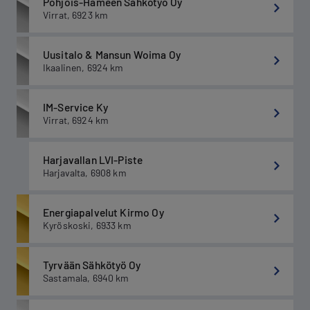
Pohjois-Hämeen Sähkötyö Oy
Virrat
,
6923
km
Uusitalo & Mansun Woima Oy
Ikaalinen
,
6924
km
IM-Service Ky
Virrat
,
6924
km
Harjavallan LVI-Piste
Harjavalta
,
6908
km
Energiapalvelut Kirmo Oy
Kyröskoski
,
6933
km
Tyrvään Sähkötyö Oy
Sastamala
,
6940
km