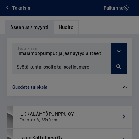
Hyppää
Takaisin
Paikanna
sisältöön
Asennus / myynti
Huolto
Tuoteryhmä
Ilmalämpöpumput ja jäähdytyslaitteet
Suodata tuloksia
ILKKALÄMPÖPUMPPU OY
Enontekiö
,
6549
km
Lapin Kattoturva Oy