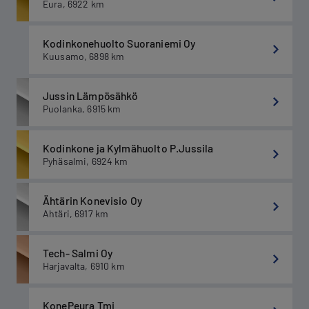
Eura
,
6922
km
Kodinkonehuolto Suoraniemi Oy
Kuusamo
,
6898
km
Jussin Lämpösähkö
Puolanka
,
6915
km
Kodinkone ja Kylmähuolto P.Jussila
Pyhäsalmi
,
6924
km
Ähtärin Konevisio Oy
Ahtäri
,
6917
km
Tech- Salmi Oy
Harjavalta
,
6910
km
KonePeura Tmi