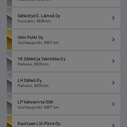
Sähkötyö E. Lämsä Oy
Kuusamo
,
6899
km
Ukin Putki Oy
Uusikaupunki
,
6907
km
YK Sähkö ja Tekniikka Oy
Parkano
,
6905
km
LH Sähkö Oy
Parkano
,
6905
km
LP Vahvavirta OSK
Uusikaupunki
,
6907
km
Kauttuan LVI-Piste Oy