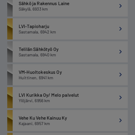
Sähkö ja Rakennus Laine
Säkylä
,
6933
km
LVI-Tapioharju
Sastamala
,
6942
km
Telilän Sähkötyö Oy
Sastamala
,
6940
km
VM-Huoltokeskus Oy
Huittinen
,
6941
km
LVI Kurikka Oy/ Melo palvelut
Ylöjärvi
,
6956
km
Vehe Ku Vehe Kainuu Ky
Kajaani
,
6957
km