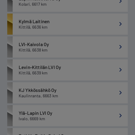
Kolari
,
6617
km
Kylmä Laitinen
Kittilä
,
6636
km
LVI-Kaivola Oy
Kittilä
,
6638
km
Levin-Kittilän LVI Oy
Kittilä
,
6639
km
KJ Ykkössähkö Oy
Kaulinranta
,
6663
km
Ylä-Lapin LVI Oy
Ivalo
,
6669
km