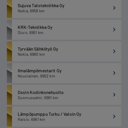
Sujuva Talotekniikka Oy
Nokia
,
6958
km
KRK-Tekniikka Oy
Siuro
,
6951
km
Tyrvään Sähkötyö Oy
Nokia
,
6960
km
Ilmalämpömestarit Oy
Nousiainen
,
6952
km
Ossin Kodinkonehuolto
Suomussalmi
,
6961
km
Lämpöpumppu Turku / Valoin Oy
Raisio
,
6961
km