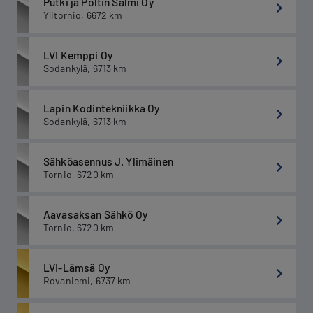
Putki ja Poltin Salmi Oy
Ylitornio
,
6672
km
LVI Kemppi Oy
Sodankylä
,
6713
km
Lapin Kodintekniikka Oy
Sodankylä
,
6713
km
Sähköasennus J. Ylimäinen
Tornio
,
6720
km
Aavasaksan Sähkö Oy
Tornio
,
6720
km
LVI-Lämsä Oy
Rovaniemi
,
6737
km