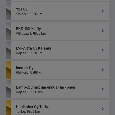
YIH Oy
Ylöjärvi
,
6956
km
PKS-Sähkö Oy
Viitasaari
,
6958
km
LVI-Aitta Oy Kajaani
Kajaani
,
6959
km
Innoair Oy
Pirkkala
,
6968
km
Lämpöpumppuasennus Härkönen
Kajaani
,
6960
km
Huoltolux Oy Turku
Turku
,
6968
km