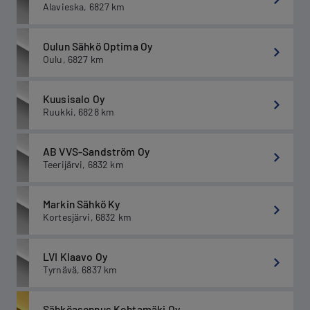
Alavieska
,
6827
km
Oulun Sähkö Optima Oy
Oulu
,
6827
km
Kuusisalo Oy
Ruukki
,
6828
km
AB VVS-Sandström Oy
Teerijärvi
,
6832
km
Markin Sähkö Ky
Kortesjärvi
,
6832
km
LVI Klaavo Oy
Tyrnävä
,
6837
km
Sähköasennus Kohtamäki Oy