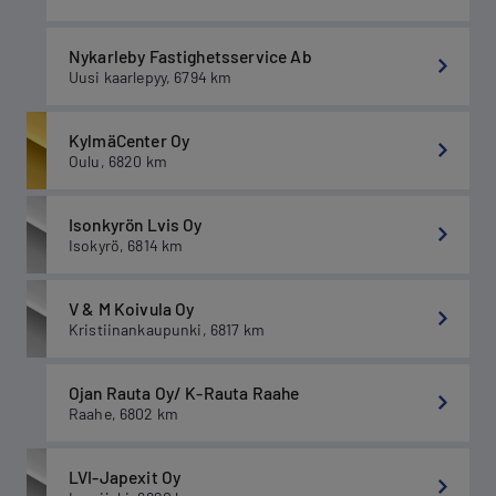
Nykarleby Fastighetsservice Ab
Uusi kaarlepyy
,
6794
km
KylmäCenter Oy
Oulu
,
6820
km
Isonkyrön Lvis Oy
Isokyrö
,
6814
km
V & M Koivula Oy
Kristiinankaupunki
,
6817
km
Ojan Rauta Oy/ K-Rauta Raahe
Raahe
,
6802
km
LVI-Japexit Oy