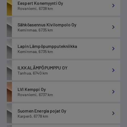
Eespert Konemyynti Oy
Rovaniemi
,
6738
km
Sähköasennus Kivilompolo Oy
Keminmaa
,
6735
km
Lapin Lämpöpumpputekniikka
Keminmaa
,
6735
km
ILKKALÄMPÖPUMPPU OY
Tanhua
,
6740
km
LVI Kemppi Oy
Rovaniemi
,
6737
km
Suomen Energia pojat Oy
Karperö
,
6778
km