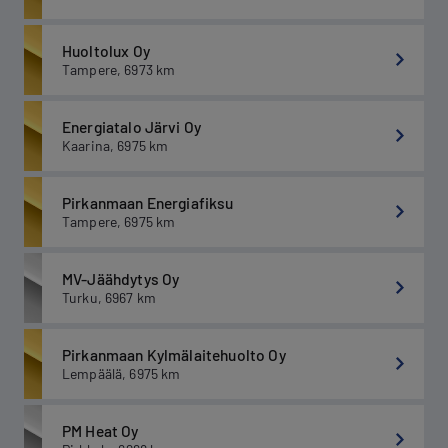
Huoltolux Oy
Tampere
,
6973
km
Energiatalo Järvi Oy
Kaarina
,
6975
km
Pirkanmaan Energiafiksu
Tampere
,
6975
km
MV-Jäähdytys Oy
Turku
,
6967
km
Pirkanmaan Kylmälaitehuolto Oy
Lempäälä
,
6975
km
PM Heat Oy