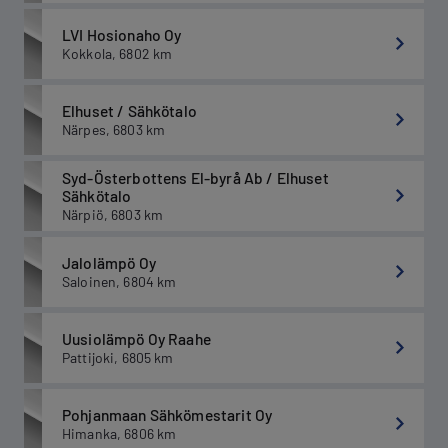
LVI Hosionaho Oy
Kokkola
,
6802
km
Elhuset / Sähkötalo
Närpes
,
6803
km
Syd-Österbottens El-byrå Ab / Elhuset
Sähkötalo
Närpiö
,
6803
km
Jalolämpö Oy
Saloinen
,
6804
km
Uusiolämpö Oy Raahe
Pattijoki
,
6805
km
Pohjanmaan Sähkömestarit Oy
Himanka
,
6806
km