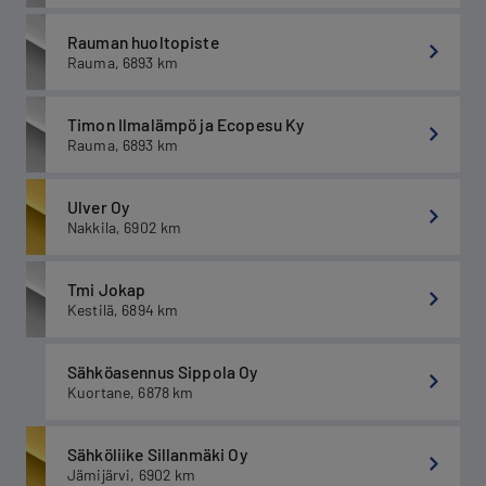
Rauman huoltopiste
Rauma
,
6893
km
Timon Ilmalämpö ja Ecopesu Ky
Rauma
,
6893
km
Ulver Oy
Nakkila
,
6902
km
Tmi Jokap
Kestilä
,
6894
km
Sähköasennus Sippola Oy
Kuortane
,
6878
km
Sähköliike Sillanmäki Oy
Jämijärvi
,
6902
km