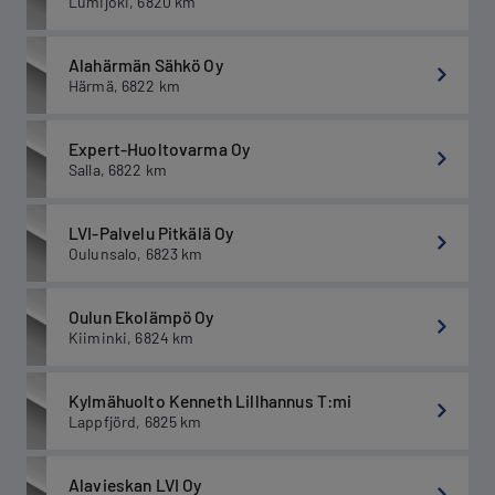
Lumijoki
,
6820
km
Alahärmän Sähkö Oy
Härmä
,
6822
km
Expert-Huoltovarma Oy
Salla
,
6822
km
LVI-Palvelu Pitkälä Oy
Oulunsalo
,
6823
km
Oulun Ekolämpö Oy
Kiiminki
,
6824
km
Kylmähuolto Kenneth Lillhannus T:mi
Lappfjörd
,
6825
km
Alavieskan LVI Oy