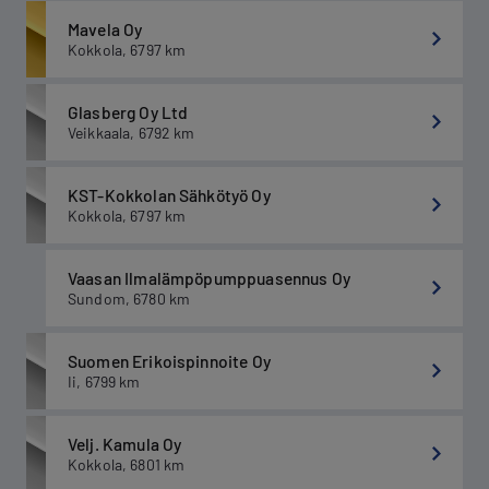
Mavela Oy
Kokkola
,
6797
km
Glasberg Oy Ltd
Veikkaala
,
6792
km
KST-Kokkolan Sähkötyö Oy
Kokkola
,
6797
km
Vaasan Ilmalämpöpumppuasennus Oy
Sundom
,
6780
km
Suomen Erikoispinnoite Oy
Ii
,
6799
km
Velj. Kamula Oy
Kokkola
,
6801
km