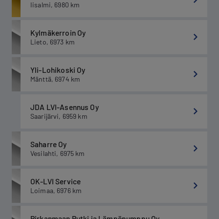
Iisalmi
,
6980
km
Kylmäkerroin Oy
Lieto
,
6973
km
Yli-Lohikoski Oy
Mänttä
,
6974
km
JDA LVI-Asennus Oy
Saarijärvi
,
6959
km
Saharre Oy
Vesilahti
,
6975
km
OK-LVI Service
Loimaa
,
6976
km
Pirkanmaan Putki ja Lämpöpumppu Oy