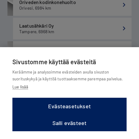
Oriveden kodinkonehuolto
Orivesi
,
6984
km
Laatusähkäri Oy
Tampere
,
6968
km
Tmi J.P Korpikoski
Orivesi as
,
6985
km
Sivustomme käyttää evästeitä
Keräämme ja analysoimme evästeiden avulla sivuston
JARJAR Sähkö ja Putki Oy
Keitele
,
6971
km
suorituskykyä ja käyttöä tuottaaksemme parempaa palvelua.
Lue lisää
LVI-Rentola Oy
Vehniä
,
6989
km
Evästeasetukset
LVI-Aitta Oy Sotkamo
Salli evästeet
Sotkamo
,
6990
km