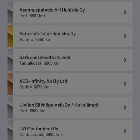
Asennuspalvelu Ari Huhtala Oy
Pori
,
6881
km
Satatech Talotekniikka Oy
Rauma
,
6890
km
Sähkölaitehuolto Kivelä
Taivalkoski
,
6886
km
ACS-Infinity Ab Oy Ltd
Godby
,
6878
km
Ulvilan Sähköpalvelu Oy / Kotolämpö
Pori
,
6887
km
LVI Mustaniemi Oy
Kankaanpää
,
6890
km