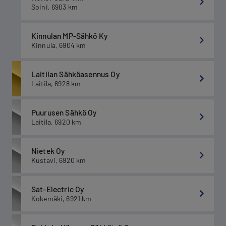
Soini
,
6903
km
Kinnulan MP-Sähkö Ky
Kinnula
,
6904
km
Laitilan Sähköasennus Oy
Laitila
,
6928
km
Puurusen Sähkö Oy
Laitila
,
6920
km
Nietek Oy
Kustavi
,
6920
km
Sat-Electric Oy
Kokemäki
,
6921
km