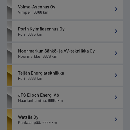
Voima-Asennus Oy
Vimpeli
,
6868
km
Porin Kylmäasennus Oy
Pori
,
6875
km
Noormarkun Sähkö- ja AV-tekniikka Oy
Noormarkku
,
6876
km
Teljän Energiatekniikka
Pori
,
6886
km
JFS El och Energi Ab
Maarianhamina
,
6880
km
Wattila Oy
Kankaanpää
,
6889
km