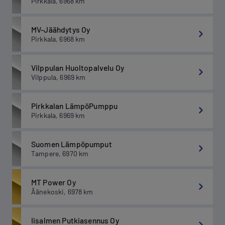
Pirkkala
,
6968
km
MV-Jäähdytys Oy
Pirkkala
,
6968
km
Vilppulan Huoltopalvelu Oy
Vilppula
,
6969
km
Pirkkalan LämpöPumppu
Pirkkala
,
6969
km
Suomen Lämpöpumput
Tampere
,
6970
km
MT Power Oy
Äänekoski
,
6978
km
Iisalmen Putkiasennus Oy