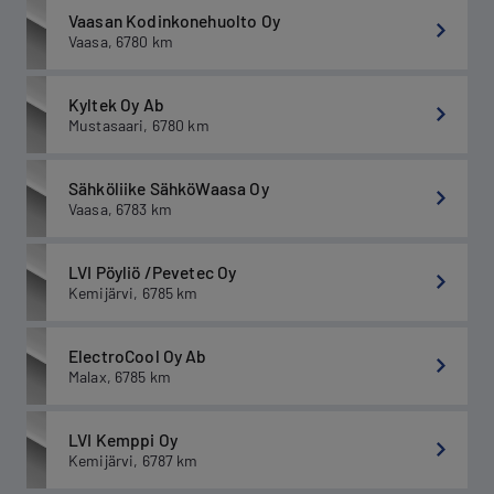
Vaasan Kodinkonehuolto Oy
Vaasa
,
6780
km
Kyltek Oy Ab
Mustasaari
,
6780
km
Sähköliike SähköWaasa Oy
Vaasa
,
6783
km
LVI Pöyliö /Pevetec Oy
Kemijärvi
,
6785
km
ElectroCool Oy Ab
Malax
,
6785
km
LVI Kemppi Oy
Kemijärvi
,
6787
km