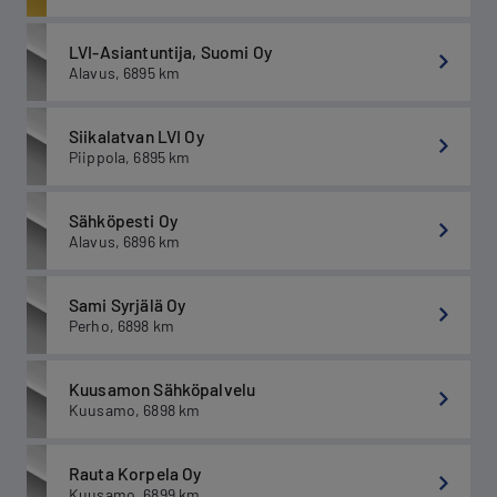
LVI-Asiantuntija, Suomi Oy
Alavus
,
6895
km
Siikalatvan LVI Oy
Piippola
,
6895
km
Sähköpesti Oy
Alavus
,
6896
km
Sami Syrjälä Oy
Perho
,
6898
km
Kuusamon Sähköpalvelu
Kuusamo
,
6898
km
Rauta Korpela Oy
Kuusamo
,
6899
km