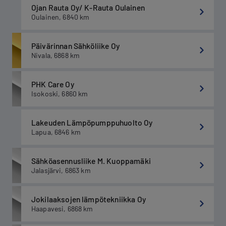
Ojan Rauta Oy/ K-Rauta Oulainen
Oulainen
,
6840
km
Päivärinnan Sähköliike Oy
Nivala
,
6868
km
PHK Care Oy
Isokoski
,
6860
km
Lakeuden Lämpöpumppuhuolto Oy
Lapua
,
6846
km
Sähköasennusliike M. Kuoppamäki
Jalasjärvi
,
6863
km
Jokilaaksojen lämpötekniikka Oy
Haapavesi
,
6868
km