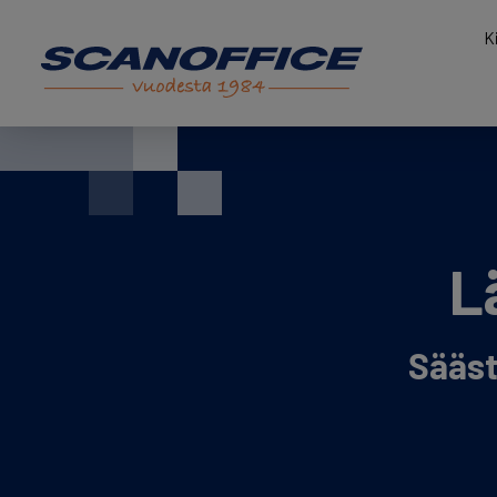
K
Hyppää
sisältöön
L
Sääst