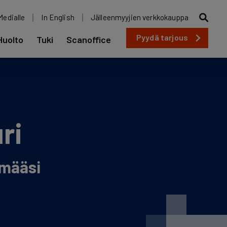
Medialle
In English
Jälleenmyyjien verkkokauppa
Pyydä tarjous
Huolto
Tuki
Scanoffice
ri
lmääsi