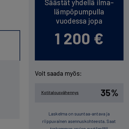
Säästät yhdellä ilma­
lämpö­pumpulla
vuodessa jopa
1 200 €
Voit saada myös:
35%
Kotitalousvähennys
Laskelma on suuntaa-antava ja
riippuvainen asennuskohteesta. Saat
tarkemman arvion pyytämällä