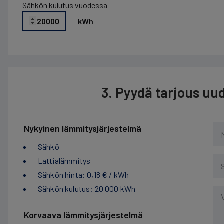
Sähkön kulutus vuodessa
kWh
3. Pyydä tarjous uu
Nykyinen lämmitysjärjestelmä
Sähkö
Lattialämmitys
Sähkön hinta: 0,18 € / kWh
Sähkön kulutus: 20 000 kWh
Korvaava lämmitysjärjestelmä