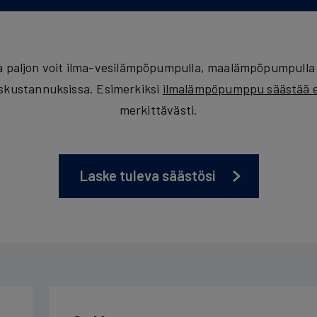
nka paljon voit ilma-vesilämpöpumpulla, maalämpöpumpulla
yskustannuksissa. Esimerkiksi
ilmalämpöpumppu säästää e
merkittävästi.
Laske tuleva säästösi