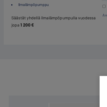
Ilmalämpöpumppu
Av
Säästät yhdellä ilma­lämpö­pumpulla vuodessa
jopa
1 200 €