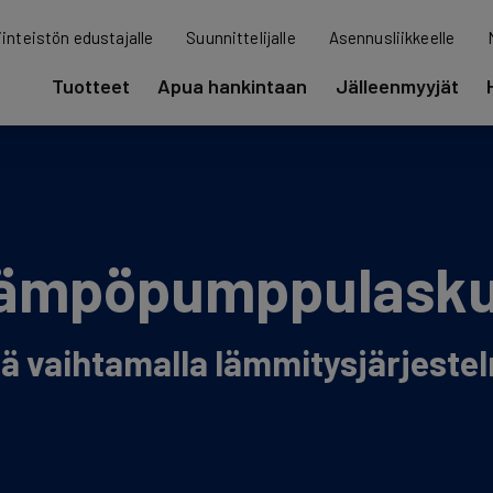
iinteistön edustajalle
Suunnittelijalle
Asennusliikkeelle
Tuotteet
Apua hankintaan
Jälleenmyyjät
ämpöpumppulasku
ä vaihtamalla lämmitysjärjeste