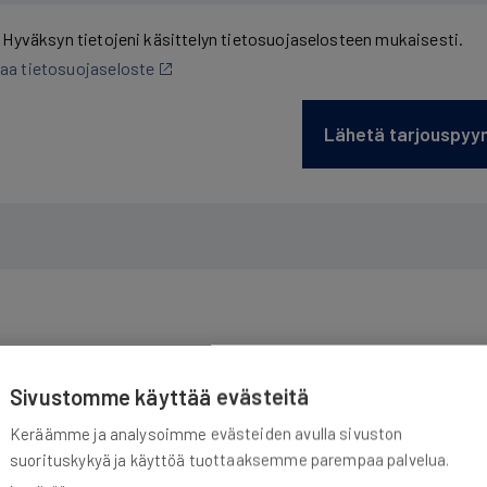
Hyväksyn tietojeni käsittelyn tietosuojaselosteen mukaisesti.
aa tietosuojaseloste
Lähetä tarjouspyy
Tutustu tuotteisiimme
Sivustomme käyttää evästeitä
Keräämme ja analysoimme evästeiden avulla sivuston
suorituskykyä ja käyttöä tuottaaksemme parempaa palvelua.