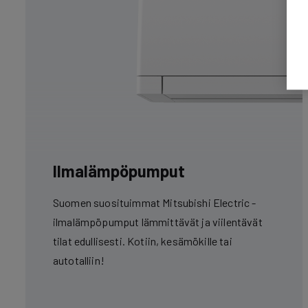
Ilmalämpöpumput
Suomen suosituimmat Mitsubishi Electric -
ilmalämpöpumput lämmittävät ja viilentävät
tilat edullisesti. Kotiin, kesämökille tai
autotalliin!