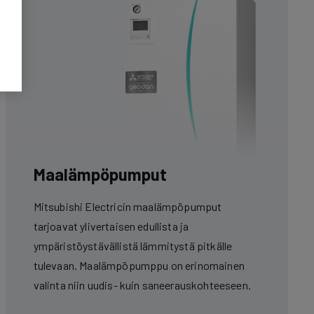
Maalämpöpumput
Mitsubishi Electricin maalämpöpumput
tarjoavat ylivertaisen edullista ja
ympäristöystävällistä lämmitystä pitkälle
tulevaan. Maalämpöpumppu on erinomainen
valinta niin uudis- kuin saneerauskohteeseen.