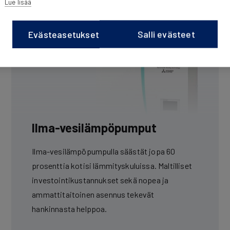
Lue lisää
Evästeasetukset
Salli evästeet
Ilma-vesilämpöpumput
Ilma-vesilämpöpumpulla säästät jopa 60
prosenttia kotisi lämmityskuluissa. Maltilliset
investointikustannukset sekä nopea ja
ammattitaitoinen asennus tekevät
hankinnasta helppoa.