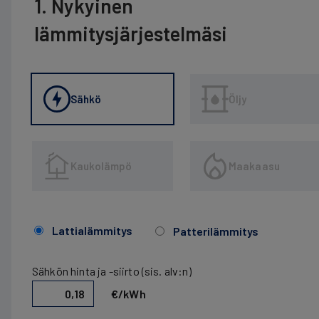
1. Nykyinen
lämmitysjärjestelmäsi
Sähkö
Öljy
Kaukolämpö
Maakaasu
Lattialämmitys
Patterilämmitys
Sähkön hinta ja -siirto (sis. alv:n)
€/kWh