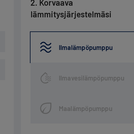
2. Korvaava
lämmitysjärjestelmäsi
Ilmalämpöpumppu
Ilmavesilämpöpumppu
Maalämpöpumppu