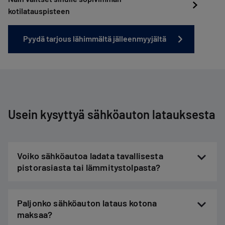
kotilatauspisteen
Pyydä tarjous lähimmältä jälleenmyyjältä
Usein kysyttyä sähköauton latauksesta
Voiko sähköautoa ladata tavallisesta
pistorasiasta tai lämmitystolpasta?
Paljonko sähköauton lataus kotona
maksaa?