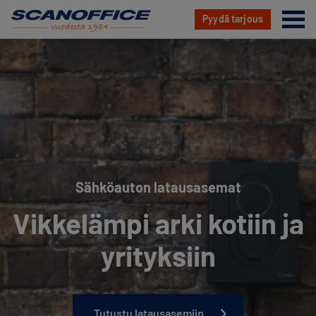
Va
Pyydä tarjous
Hyppää
sisältöön
Sähköauton latausasemat
Vikkelämpi arki kotiin ja
yrityksiin
Tutustu latausasemiin