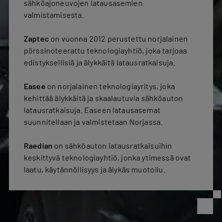
sähköajoneuvojen latausasemien
valmistamisesta.
Zaptec
on vuonna 2012 perustettu norjalainen
pörssinoteerattu teknologiayhtiö, joka tarjoaa
edistyksellisiä ja älykkäitä latausratkaisuja.
Easee
on norjalainen teknologiayritys, joka
kehittää älykkäitä ja skaalautuvia sähköauton
latausratkaisuja. Easeen latausasemat
suunnitellaan ja valmistetaan Norjassa.
Raedian
on sähköauton latausratkaisuihin
keskittyvä teknologiayhtiö, jonka ytimessä ovat
laatu, käytännöllisyys ja älykäs muotoilu.