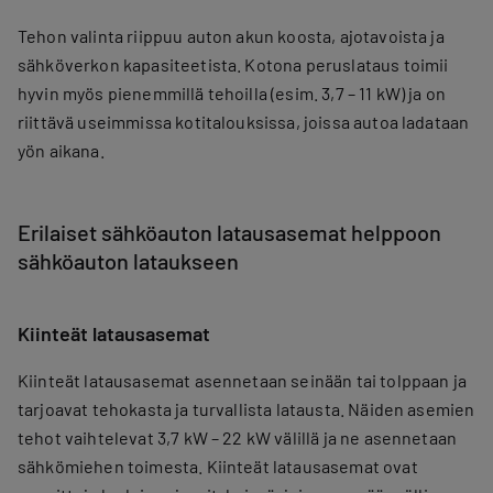
Tehon valinta riippuu auton akun koosta, ajotavoista ja
sähköverkon kapasiteetista. Kotona peruslataus toimii
hyvin myös pienemmillä tehoilla (esim. 3,7 – 11 kW) ja on
riittävä useimmissa kotitalouksissa, joissa autoa ladataan
yön aikana.
Erilaiset sähköauton latausasemat helppoon
sähköauton lataukseen
Kiinteät latausasemat
Kiinteät latausasemat asennetaan seinään tai tolppaan ja
tarjoavat tehokasta ja turvallista latausta. Näiden asemien
tehot vaihtelevat 3,7 kW – 22 kW välillä ja ne asennetaan
sähkömiehen toimesta. Kiinteät latausasemat ovat