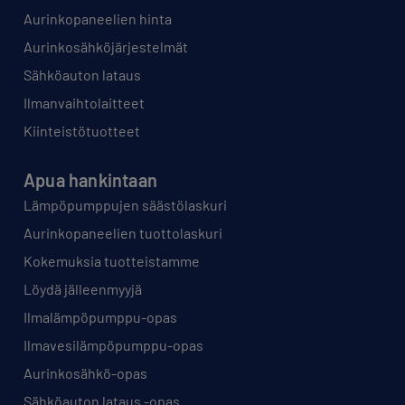
Aurinkopaneelien hinta
Aurinkosähköjärjestelmät
Sähköauton lataus
Ilmanvaihtolaitteet
Kiinteistötuotteet
Apua hankintaan
Lämpöpumppujen säästölaskuri
Aurinkopaneelien tuottolaskuri
Kokemuksia tuotteistamme
Löydä jälleenmyyjä
Ilmalämpöpumppu-opas
Ilmavesilämpöpumppu-opas
Aurinkosähkö-opas
Sähköauton lataus -opas