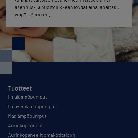
asennus- ja huoltoliikkeen löydät aina läheltäsi,
ympäri Suomen.
Tuotteet
Ilmalämpöpumput
Ilmavesilämpöpumput
Maalämpöpumput
Aurinkopaneelit
Aurinkopaneelit omakotitaloon