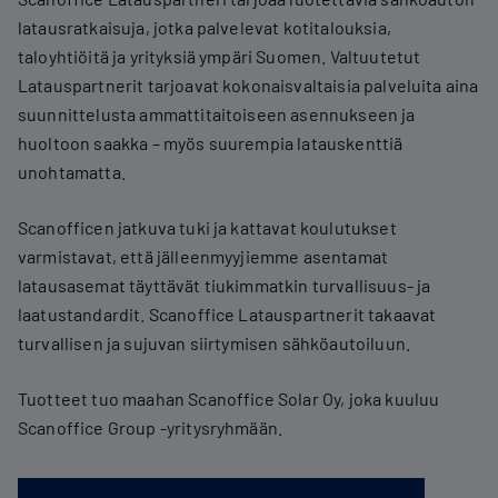
latausratkaisuja, jotka palvelevat kotitalouksia,
taloyhtiöitä ja yrityksiä ympäri Suomen. Valtuutetut
Latauspartnerit tarjoavat kokonaisvaltaisia palveluita aina
suunnittelusta ammattitaitoiseen asennukseen ja
huoltoon saakka – myös suurempia latauskenttiä
unohtamatta.
Scanofficen jatkuva tuki ja kattavat koulutukset
varmistavat, että jälleenmyyjiemme asentamat
latausasemat täyttävät tiukimmatkin turvallisuus- ja
laatustandardit. Scanoffice Latauspartnerit takaavat
turvallisen ja sujuvan siirtymisen sähköautoiluun.
Tuotteet tuo maahan Scanoffice Solar Oy, joka kuuluu
Scanoffice Group -yritysryhmään.