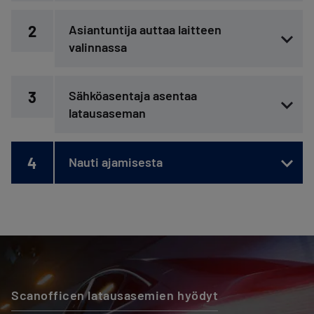
2
Asiantuntija auttaa laitteen
valinnassa
3
Sähköasentaja asentaa
latausaseman
4
Nauti ajamisesta
Scanofficen latausasemien hyödyt