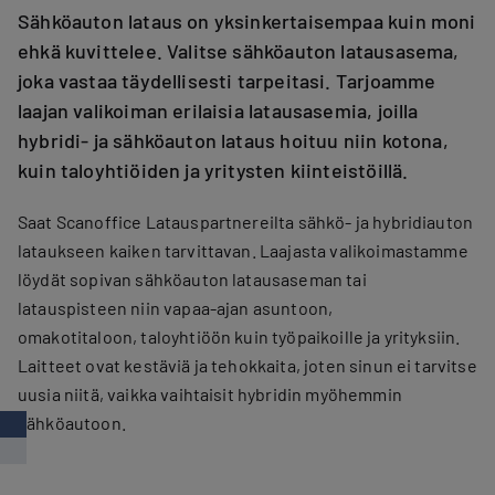
Sähköauton lataus on yksinkertaisempaa kuin moni
ehkä kuvittelee. Valitse sähköauton latausasema,
joka vastaa täydellisesti tarpeitasi. Tarjoamme
laajan valikoiman erilaisia latausasemia, joilla
hybridi- ja sähköauton lataus hoituu niin kotona,
kuin taloyhtiöiden ja yritysten kiinteistöillä.
Saat Scanoffice Latauspartnereilta sähkö- ja hybridiauton
lataukseen kaiken tarvittavan. Laajasta valikoimastamme
löydät sopivan sähköauton latausaseman tai
latauspisteen niin vapaa-ajan asuntoon,
omakotitaloon, taloyhtiöön kuin työpaikoille ja yrityksiin.
Laitteet ovat kestäviä ja tehokkaita, joten sinun ei tarvitse
uusia niitä, vaikka vaihtaisit hybridin myöhemmin
sähköautoon.