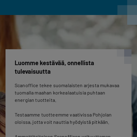
Luomme kestävää, onnellista
tulevaisuutta
Scanoffice tekee suomalaisten arjesta mukavaa
tuomalla maahan korkealaatuisia puhtaan
energian tuotteita.
Testaamme tuotteemme vaativissa Pohjolan
oloissa, jotta voit nauttia hyödyistä pitkään.
Ammattitaitoisen Scanofficen valtuuttaman