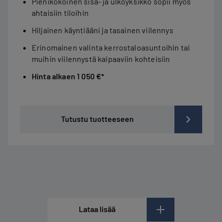
Pienikokoinen sisä- ja ulkoyksikkö sopii myös
ahtaisiin tiloihin
Hiljainen käyntiääni ja tasainen viilennys
Erinomainen valinta kerrostaloasuntoihin tai
muihin viilennystä kaipaaviin kohteisiin
Hinta alkaen 1 050 €*
Tutustu tuotteeseen
Lataa lisää