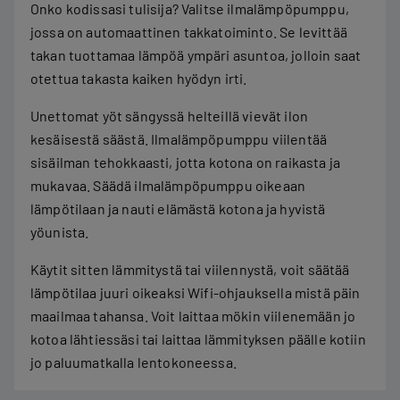
Onko kodissasi tulisija? Valitse ilmalämpöpumppu,
jossa on automaattinen takkatoiminto. Se levittää
takan tuottamaa lämpöä ympäri asuntoa, jolloin saat
otettua takasta kaiken hyödyn irti.
Unettomat yöt sängyssä helteillä vievät ilon
kesäisestä säästä. Ilmalämpöpumppu viilentää
sisäilman tehokkaasti, jotta kotona on raikasta ja
mukavaa. Säädä ilmalämpöpumppu oikeaan
lämpötilaan ja nauti elämästä kotona ja hyvistä
yöunista.
Käytit sitten lämmitystä tai viilennystä, voit säätää
lämpötilaa juuri oikeaksi Wifi-ohjauksella mistä päin
maailmaa tahansa. Voit laittaa mökin viilenemään jo
kotoa lähtiessäsi tai laittaa lämmityksen päälle kotiin
jo paluumatkalla lentokoneessa.