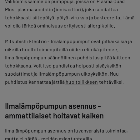
Valikoimissamme on pumppuja, joissa on Plasma Quad
Plus -plasmasuodatin (ionisaattori), joka suodattaa
tehokkaasti siitepölyä, pölyä, viruksia ja bakteereita. Tämä
voi olla tärkeä ominaisuus erityisesti allergikoille.
Mitsubishi Electric -ilmalämpöpumput ovat pitkäikäisiä ja
oikeilla huoltotoimenpiteillä niiden elinikä pitenee.
Ilmalämpöpumpun säännöllinen puhdistus pitää laitteen
tehokkaana. Voit itse puhdistaa helposti
sisäyksikön
suodattimet ja ilmalämpöpumpun ulkoyksikön
. Muu
puhdistus kannattaa jättää
huoltoliikkeen
tehtäväksi.
Ilmalämpöpumpun asennus -
ammattilaiset hoitavat kaiken
Ilmalämpöpumpun asennus on luvanvaraista toimintaa,
mutta ei hätää – meidän asiantuntevilla