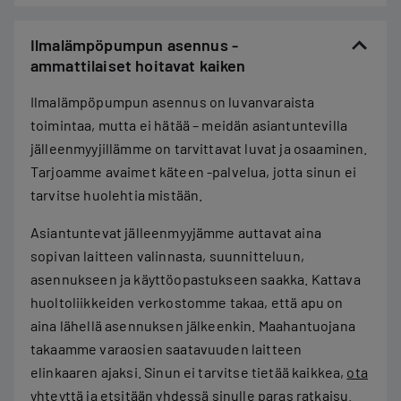
Ilmalämpöpumpun asennus -
ammattilaiset hoitavat kaiken
Ilmalämpöpumpun asennus on luvanvaraista
toimintaa, mutta ei hätää – meidän asiantuntevilla
jälleenmyyjillämme on tarvittavat luvat ja osaaminen.
Tarjoamme avaimet käteen -palvelua, jotta sinun ei
tarvitse huolehtia mistään.
Asiantuntevat jälleenmyyjämme auttavat aina
sopivan laitteen valinnasta, suunnitteluun,
asennukseen ja käyttöopastukseen saakka. Kattava
huoltoliikkeiden verkostomme takaa, että apu on
aina lähellä asennuksen jälkeenkin. Maahantuojana
takaamme varaosien saatavuuden laitteen
elinkaaren ajaksi. Sinun ei tarvitse tietää kaikkea,
ota
yhteyttä
ja etsitään yhdessä sinulle paras ratkaisu.