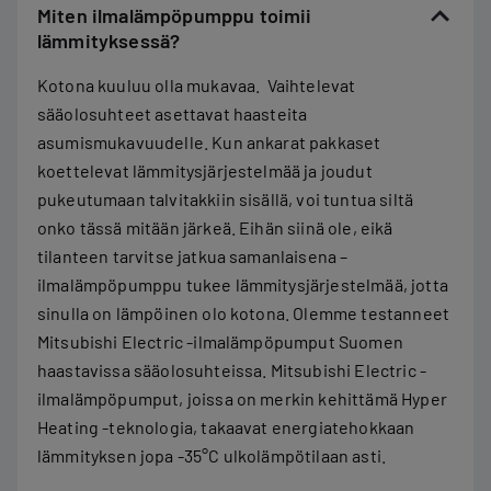
Miten ilmalämpöpumppu toimii
lämmityksessä?
Kotona kuuluu olla mukavaa. Vaihtelevat
sääolosuhteet asettavat haasteita
asumismukavuudelle. Kun ankarat pakkaset
koettelevat lämmitysjärjestelmää ja joudut
pukeutumaan talvitakkiin sisällä, voi tuntua siltä
onko tässä mitään järkeä. Eihän siinä ole, eikä
tilanteen tarvitse jatkua samanlaisena –
ilmalämpöpumppu tukee lämmitysjärjestelmää, jotta
sinulla on lämpöinen olo kotona. Olemme testanneet
Mitsubishi Electric -ilmalämpöpumput Suomen
haastavissa sääolosuhteissa. Mitsubishi Electric -
ilmalämpöpumput, joissa on merkin kehittämä Hyper
Heating -teknologia, takaavat energiatehokkaan
lämmityksen jopa -35°C ulkolämpötilaan asti.