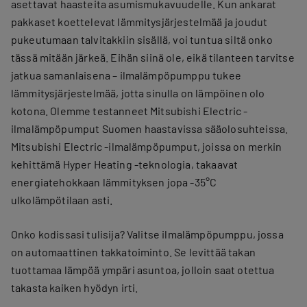
asettavat haasteita asumismukavuudelle. Kun ankarat
pakkaset koettelevat lämmitysjärjestelmää ja joudut
pukeutumaan talvitakkiin sisällä, voi tuntua siltä onko
tässä mitään järkeä. Eihän siinä ole, eikä tilanteen tarvitse
jatkua samanlaisena – ilmalämpöpumppu tukee
lämmitysjärjestelmää, jotta sinulla on lämpöinen olo
kotona. Olemme testanneet Mitsubishi Electric -
ilmalämpöpumput Suomen haastavissa sääolosuhteissa.
Mitsubishi Electric -ilmalämpöpumput, joissa on merkin
kehittämä Hyper Heating -teknologia, takaavat
energiatehokkaan lämmityksen jopa -35°C
ulkolämpötilaan asti.
Onko kodissasi tulisija? Valitse ilmalämpöpumppu, jossa
on automaattinen takkatoiminto. Se levittää takan
tuottamaa lämpöä ympäri asuntoa, jolloin saat otettua
takasta kaiken hyödyn irti.