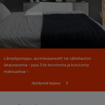
Lämpöpumppu, aurinkopaneelit tai sähköauton
latausasema – jopa 3 kk korotonta ja kulutonta
maksuaikaa ✨
Hyödynnä tarjous