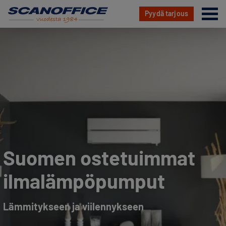
Va
Pyydä tarjous
Hyppää
sisältöön
Suomen ostetuimmat
ilmalämpöpumput
Lämmitykseen ja viilennykseen