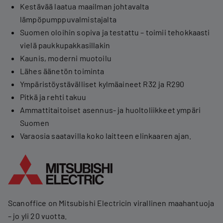
Kestävää laatua maailman johtavalta
lämpöpumppuvalmistajalta
Suomen oloihin sopiva ja testattu – toimii tehokkaasti
vielä paukkupakkasillakin
Kaunis, moderni muotoilu
Lähes äänetön toiminta
Ympäristöystävälliset kylmäaineet R32 ja R290
Pitkä ja rehti takuu
Ammattitaitoiset asennus- ja huoltoliikkeet ympäri
Suomen
Varaosia saatavilla koko laitteen elinkaaren ajan.
Scanoffice on Mitsubishi Electricin virallinen maahantuoja
– jo yli 20 vuotta.