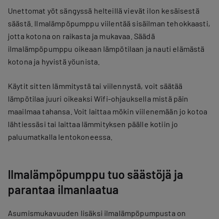
Unettomat yöt sängyssä helteillä vievät ilon kesäisestä
säästä. Ilmalämpöpumppu viilentää sisäilman tehokkaasti,
jotta kotona on raikasta ja mukavaa. Säädä
ilmalämpöpumppu oikeaan lämpötilaan ja nauti elämästä
kotona ja hyvistä yöunista.
Käytit sitten lämmitystä tai viilennystä, voit säätää
lämpötilaa juuri oikeaksi Wifi-ohjauksella mistä päin
maailmaa tahansa. Voit laittaa mökin viilenemään jo kotoa
lähtiessäsi tai laittaa lämmityksen päälle kotiin jo
paluumatkalla lentokoneessa.
Ilmalämpöpumppu tuo säästöjä ja
parantaa ilmanlaatua
Asumismukavuuden lisäksi ilmalämpöpumpusta on