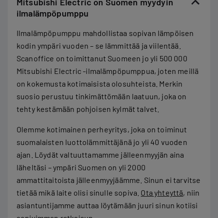
Mitsubishi Electric on Suomen myydyin
ilmalämpöpumppu
Ilmalämpöpumppu mahdollistaa sopivan lämpöisen
kodin ympäri vuoden – se lämmittää ja viilentää.
Scanoffice on toimittanut Suomeen jo yli 500 000
Mitsubishi Electric -ilmalämpöpumppua, joten meillä
on kokemusta kotimaisista olosuhteista. Merkin
suosio perustuu tinkimättömään laatuun, joka on
tehty kestämään pohjoisen kylmät talvet.
Olemme kotimainen perheyritys, joka on toiminut
suomalaisten luottolämmittäjänä jo yli 40 vuoden
ajan. Löydät valtuuttamamme jälleenmyyjän aina
läheltäsi – ympäri Suomen on yli 2000
ammattitaitoista jälleenmyyjäämme. Sinun ei tarvitse
tietää mikä laite olisi sinulle sopiva.
Ota yhteyttä
, niin
asiantuntijamme auttaa löytämään juuri sinun kotiisi
sopivimman ratkaisun.