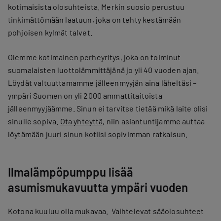
kotimaisista olosuhteista. Merkin suosio perustuu
tinkimättömään laatuun, joka on tehty kestämään
pohjoisen kylmät talvet.
Olemme kotimainen perheyritys, joka on toiminut
suomalaisten luottolämmittäjänä jo yli 40 vuoden ajan.
Löydät valtuuttamamme jälleenmyyjän aina läheltäsi –
ympäri Suomen on yli 2000 ammattitaitoista
jälleenmyyjäämme. Sinun ei tarvitse tietää mikä laite olisi
sinulle sopiva.
Ota yhteyttä
, niin asiantuntijamme auttaa
löytämään juuri sinun kotiisi sopivimman ratkaisun.
Ilmalämpöpumppu lisää
asumismukavuutta ympäri vuoden
Kotona kuuluu olla mukavaa. Vaihtelevat sääolosuhteet