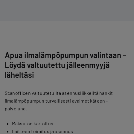
Apua ilmalämpöpumpun valintaan –
Löydä valtuutettu jälleenmyyjä
läheltäsi
Scanofficen valtuutetuilta asennusliikkeiltä hankit
ilmalämpöpumpun turvallisesti avaimet käteen -
palveluna.
Maksuton kartoitus
Laitteen toimitus ja asennus