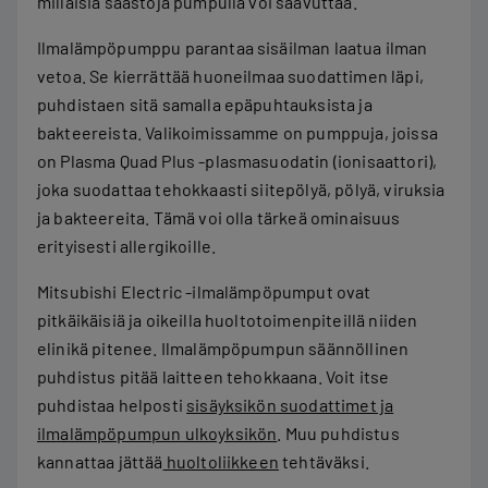
millaisia säästöjä pumpulla voi saavuttaa.
Ilmalämpöpumppu parantaa sisäilman laatua ilman
vetoa. Se kierrättää huoneilmaa suodattimen läpi,
puhdistaen sitä samalla epäpuhtauksista ja
bakteereista. Valikoimissamme on pumppuja, joissa
on Plasma Quad Plus -plasmasuodatin (ionisaattori),
joka suodattaa tehokkaasti siitepölyä, pölyä, viruksia
ja bakteereita. Tämä voi olla tärkeä ominaisuus
erityisesti allergikoille.
Mitsubishi Electric -ilmalämpöpumput ovat
pitkäikäisiä ja oikeilla huoltotoimenpiteillä niiden
elinikä pitenee. Ilmalämpöpumpun säännöllinen
puhdistus pitää laitteen tehokkaana. Voit itse
puhdistaa helposti
sisäyksikön suodattimet ja
ilmalämpöpumpun ulkoyksikön
. Muu puhdistus
kannattaa jättää
huoltoliikkeen
tehtäväksi.