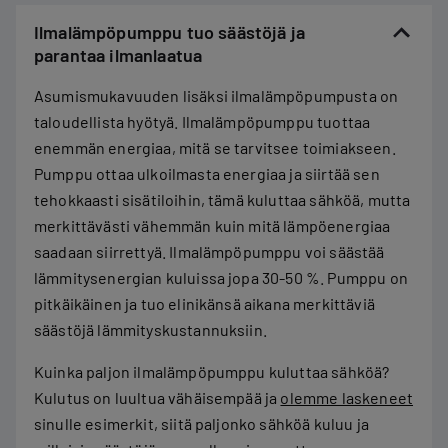
Ilmalämpöpumppu tuo säästöjä ja
parantaa ilmanlaatua
Asumismukavuuden lisäksi ilmalämpöpumpusta on
taloudellista hyötyä. Ilmalämpöpumppu
tuottaa
enemmän energiaa, mitä se tarvitsee toimiakseen.
Pumppu ottaa ulkoilmasta energiaa ja siirtää sen
tehokkaasti sisätiloihin, tämä kuluttaa sähköä, mutta
merkittävästi vähemmän kuin mitä lämpöenergiaa
saadaan siirrettyä. Ilmalämpöpumppu voi säästää
lämmitysenergian kuluissa jopa 30-50 %. Pumppu on
pitkäikäinen ja tuo elinikänsä aikana merkittäviä
säästöjä lämmityskustannuksiin.
Kuinka paljon ilmalämpöpumppu kuluttaa sähköä?
Kulutus on luultua vähäisempää ja
olemme laskeneet
sinulle esimerkit, siitä paljonko sähköä kuluu ja