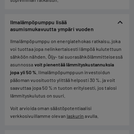
Ilmalämpöpumppu lisää
asumismukavuutta ympäri vuoden
Ilmalämpöpumppu on energiatehokas ratkaisu, joka
voi tuottaa jopa nelinkertaisesti lämpöä kulutettuun
sähköön nähden. Öljy- tai suorasähkölämmitteisessä
asunnossa
voit pienentää lämmityskustannuksia
jopa yli 50 %
. Ilmalämpöpumppuun investoidun
pääoman vuosituotto ylittää helposti 30 %, ja voit
saavuttaa jopa 50 %:n tuoton erityisesti, jos talosi
lämmityskulutus on suuri.
Voit arvioida oman säästöpotentiaalisi
verkkosivuillamme olevan
laskurin
avulla.