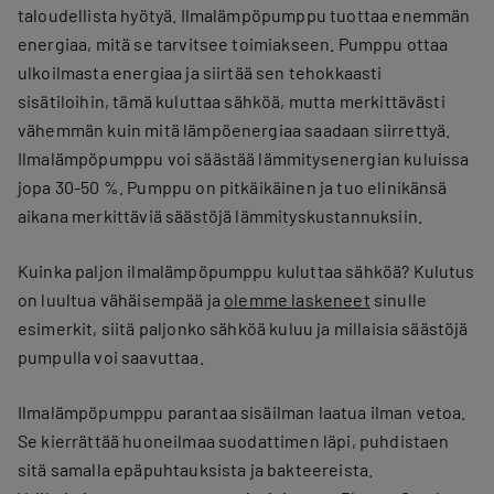
taloudellista hyötyä. Ilmalämpöpumppu
tuottaa enemmän
energiaa, mitä se tarvitsee toimiakseen. Pumppu ottaa
ulkoilmasta energiaa ja siirtää sen tehokkaasti
sisätiloihin, tämä kuluttaa sähköä, mutta merkittävästi
vähemmän kuin mitä lämpöenergiaa saadaan siirrettyä.
Ilmalämpöpumppu voi säästää lämmitysenergian kuluissa
jopa 30-50 %. Pumppu on pitkäikäinen ja tuo elinikänsä
aikana merkittäviä säästöjä lämmityskustannuksiin.
Kuinka paljon ilmalämpöpumppu kuluttaa sähköä? Kulutus
on luultua vähäisempää ja
olemme laskeneet
sinulle
esimerkit, siitä paljonko sähköä kuluu ja millaisia säästöjä
pumpulla voi saavuttaa.
Ilmalämpöpumppu parantaa sisäilman laatua ilman vetoa.
Se kierrättää huoneilmaa suodattimen läpi, puhdistaen
sitä samalla epäpuhtauksista ja bakteereista.