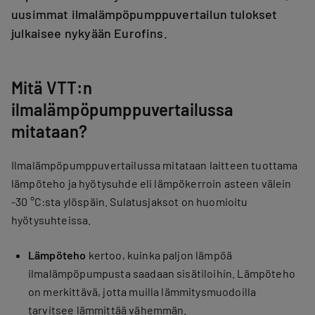
uusimmat ilmalämpöpumppuvertailun tulokset
julkaisee nykyään Eurofins.
Mitä VTT:n
ilmalämpöpumppuvertailussa
mitataan?
Ilmalämpöpumppuvertailussa mitataan laitteen tuottama
lämpöteho ja hyötysuhde eli lämpökerroin asteen välein
-30 °C:sta ylöspäin. Sulatusjaksot on huomioitu
hyötysuhteissa.
Lämpöteho
kertoo, kuinka paljon lämpöä
ilmalämpöpumpusta saadaan sisätiloihin. Lämpöteho
on merkittävä, jotta muilla lämmitysmuodoilla
tarvitsee lämmittää vähemmän.