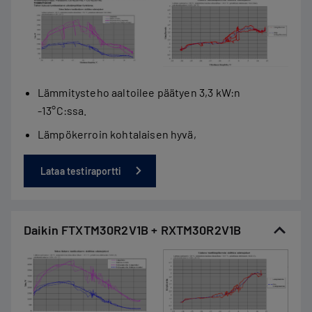
Lämmitysteho aaltoilee päätyen 3,3 kW:n
-13°C:ssa.
Lämpökerroin kohtalaisen hyvä,
Lataa testiraportti
Daikin FTXTM30R2V1B + RXTM30R2V1B