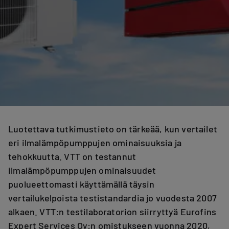
Luotettava tutkimustieto on tärkeää, kun vertailet
eri ilmalämpöpumppujen ominaisuuksia ja
tehokkuutta. VTT on testannut
ilmalämpöpumppujen ominaisuudet
puolueettomasti käyttämällä täysin
vertailukelpoista testistandardia jo vuodesta 2007
alkaen. VTT:n testilaboratorion siirryttyä Eurofins
Expert Services Oy:n omistukseen vuonna 2020,