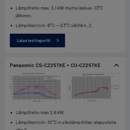
Lämpöteho max. 3,1 kW mutta laskua -13°C
jälkeen.
Lämpökerroin -8°C – -23°C välillä n. 2.
Lataa testiraportti
Panasonic CS-CZ25TKE + CU-CZ25TKE
Lämpöteho max 2,6 kW.
Lämpökerroin -10°C:n ulkolämpötilan alapuolella
alle 2.