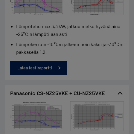
Lämpöteho max 3,3 kW, jatkuu melko hyvänä aina
-25°C:n lämpötilaan asti.
Lämpökerroin -10°C:n jälkeen noin kaksi ja -30°C:n
pakkasella 1,2.
Lataa testiraportti
Panasonic CS-NZ25VKE + CU-NZ25VKE