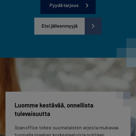
Pyydä tarjous
Etsi jälleenmyyjä
Luomme kestävää, onnellista
tulevaisuutta
Scanoffice tekee suomalaisten arjesta mukavaa
tuomalla maahan korkealaatuisia puhtaan