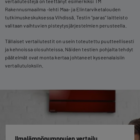
vertailutestejä on teettänyt esimerkiksi TM
Rakennusmaailma -lehti Maa- ja Elintarviketalouden
tutkimuskeskuksessa Vihdissä. Testin “paras” laitteisto
valitaan vaihtuvien pisteytysjärjestelmien perusteella.
Tällaiset vertailutestit on usein toteutettu puutteellisesti
ja kehnoissa olosuhteissa. Näiden testien pohjalta tehdyt
päätelmät ovat monta kertaa johtaneet kyseenalaisiin
vertailutuloksiin.
Ilmalämpöpumppujen vertailu