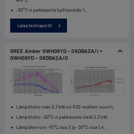
-30°C:n pakkasella hyötysuhde 1.
Lataa testiraportti
GREE Amber GWH09YD – S6DBA2A/I +
GWH09YD – S6DBA2A/O
Lämpöteho max 3,7 kW on R32-mallien suurin.
Lämpöteho -30°C:n pakkasella vielä 2,3 kW.
Lämpökerroin -15°C:ssa 2 ja -30°C:ssa 1,4.