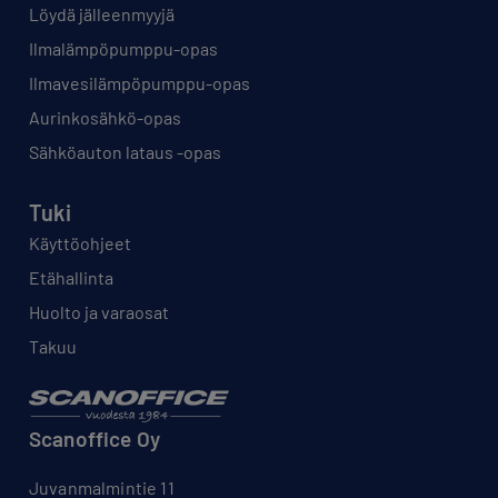
Löydä jälleenmyyjä
Ilmalämpöpumppu-opas
Ilmavesilämpöpumppu-opas
Aurinkosähkö-opas
Sähköauton lataus -opas
Tuki
Käyttöohjeet
Etähallinta
Huolto ja varaosat
Takuu
Scanoffice Oy
Juvanmalmintie 11