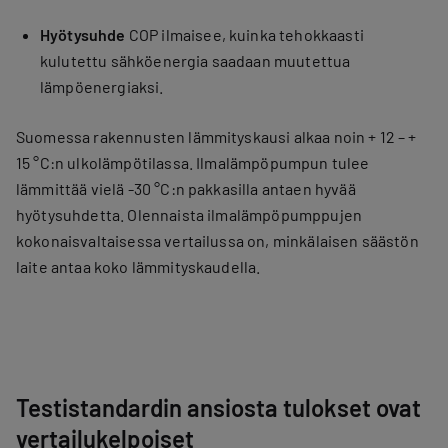
Hyötysuhde
COP ilmaisee, kuinka tehokkaasti
kulutettu sähköenergia saadaan muutettua
lämpöenergiaksi.
Suomessa rakennusten lämmityskausi alkaa noin + 12 – +
15 °C:n ulkolämpötilassa. Ilmalämpöpumpun tulee
lämmittää vielä -30 °C:n pakkasilla antaen hyvää
hyötysuhdetta. Olennaista ilmalämpöpumppujen
kokonaisvaltaisessa vertailussa on, minkälaisen säästön
laite antaa koko lämmityskaudella.
Testistandardin ansiosta tulokset ovat
vertailukelpoiset