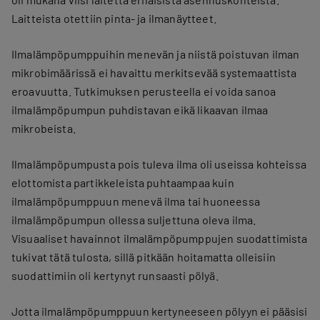
Laitteista otettiin pinta- ja ilmanäytteet.
Ilmalämpöpumppuihin menevän ja niistä poistuvan ilman
mikrobimäärissä ei havaittu merkitsevää systemaattista
eroavuutta. Tutkimuksen perusteella ei voida sanoa
ilmalämpöpumpun puhdistavan eikä likaavan ilmaa
mikrobeista.
Ilmalämpöpumpusta pois tuleva ilma oli useissa kohteissa
elottomista partikkeleista puhtaampaa kuin
ilmalämpöpumppuun menevä ilma tai huoneessa
ilmalämpöpumpun ollessa suljettuna oleva ilma.
Visuaaliset havainnot ilmalämpöpumppujen suodattimista
tukivat tätä tulosta, sillä pitkään hoitamatta olleisiin
suodattimiin oli kertynyt runsaasti pölyä.
Jotta ilmalämpöpumppuun kertyneeseen pölyyn ei pääsisi