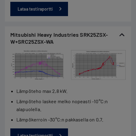
Lataa testiraportti
Mitsubishi Heavy Industries SRK25ZSX-
W+SRC25ZSX-WA
Lämpöteho max 2,8 kW.
Lämpöteho laskee melko nopeasti -10°C:n
alapuolella.
Lämpökerroin -30°C:n pakkasella on 0,7.
Lataa testiraportti