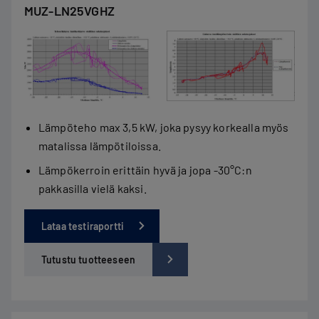
MUZ-LN25VGHZ
Lämpöteho max 3,5 kW, joka pysyy korkealla myös
matalissa lämpötiloissa.
Lämpökerroin erittäin hyvä ja jopa -30°C:n
pakkasilla vielä kaksi.
Lataa testiraportti
Tutustu tuotteeseen