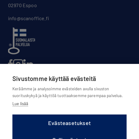
02970 Espoo
info@scanoffice.fi
Sivustomme käyttää evästeitä
Keräämme ja analysoimme evästeiden avulla sivuston
suorituskykyä ja käyttöä tuottaaksemme parempaa palvelua.
Evästeasetukset
Lue lisää
Evästekäytännöt
Tietosuojaseloste
Evästeasetukset
Olemme osa Scanoffice Group Oy:tä