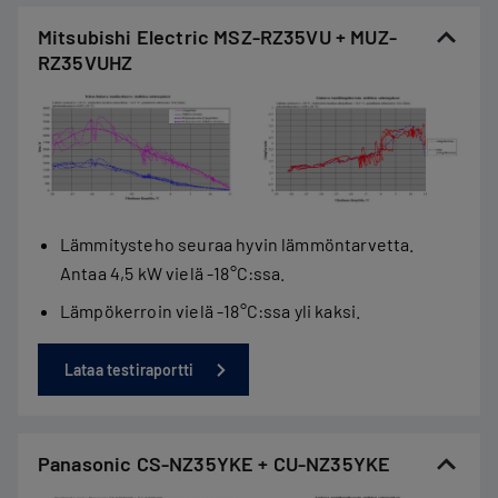
Mitsubishi Electric MSZ-RZ35VU + MUZ-
RZ35VUHZ
Lämmitysteho seuraa hyvin lämmöntarvetta.
Antaa 4,5 kW vielä -18°C:ssa.
Lämpökerroin vielä -18°C:ssa yli kaksi.
Lataa testiraportti
Panasonic CS-NZ35YKE + CU-NZ35YKE