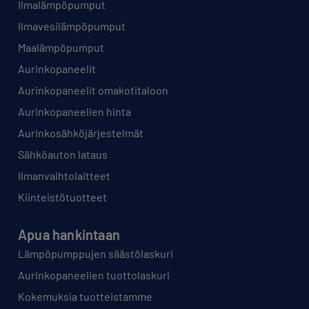
Ilmalämpöpumput
Ilmavesilämpöpumput
Maalämpöpumput
Aurinkopaneelit
Aurinkopaneelit omakotitaloon
Aurinkopaneelien hinta
Aurinkosähköjärjestelmät
Sähköauton lataus
Ilmanvaihtolaitteet
Kiinteistötuotteet
Apua hankintaan
Lämpöpumppujen säästölaskuri
Aurinkopaneelien tuottolaskuri
Kokemuksia tuotteistamme