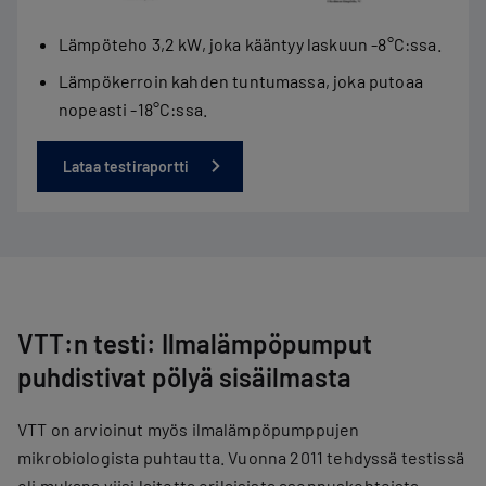
Lämpöteho 3,2 kW, joka kääntyy laskuun -8°C:ssa.
Lämpökerroin kahden tuntumassa, joka putoaa
nopeasti -18°C:ssa.
Lataa testiraportti
VTT:n testi: Ilmalämpöpumput
puhdistivat pölyä sisäilmasta
VTT on arvioinut myös ilmalämpöpumppujen
mikrobiologista puhtautta. Vuonna 2011 tehdyssä testissä
oli mukana viisi laitetta erilaisista asennuskohteista.