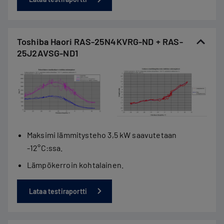
Toshiba Haori RAS-25N4KVRG-ND + RAS-
25J2AVSG-ND1
Maksimi lämmitysteho 3,5 kW saavutetaan
-12°C:ssa.
Lämpökerroin kohtalainen.
Lataa testiraportti