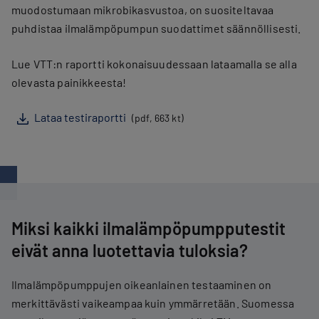
muodostumaan mikrobikasvustoa, on suositeltavaa
puhdistaa ilmalämpöpumpun suodattimet säännöllisesti.
Lue VTT:n raportti kokonaisuudessaan lataamalla se alla
olevasta painikkeesta!
Lataa testiraportti
(pdf, 663 kt)
Miksi kaikki ilmalämpöpumpputestit
eivät anna luotettavia tuloksia?
Ilmalämpöpumppujen oikeanlainen testaaminen on
merkittävästi vaikeampaa kuin ymmärretään. Suomessa