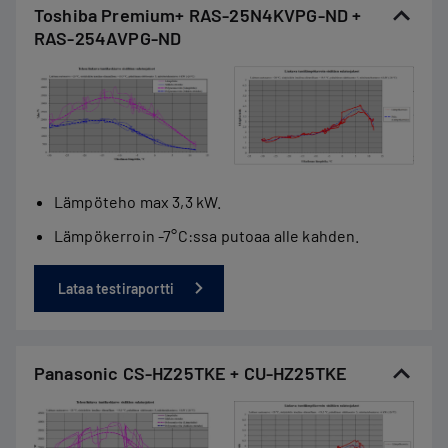
Toshiba Premium+ RAS-25N4KVPG-ND +
RAS-254AVPG-ND
Lämpöteho max 3,3 kW.
Lämpökerroin -7°C:ssa putoaa alle kahden.
Lataa testiraportti
Panasonic CS-HZ25TKE + CU-HZ25TKE