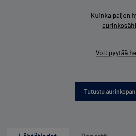
Kuinka paljon h
aurinkosäh
Voit pyytää h
Tutustu aurinkopan