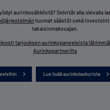
yödyt aurinkosähköstä? Selvität alla olevalla las
köjärjestelmän
tuomat säästöt sekä investointi
takaisinmaksuajan.
elposti tarjouksen aurinkopaneeleista lähimmä
Aurinkopartnerilta
eeleihin
Lue lisää aurinkolaskurista