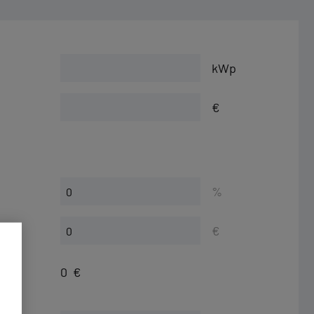
kWp
€
%
€
0
€