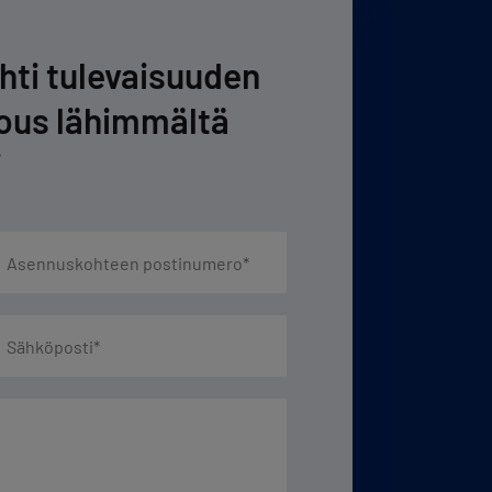
ohti tulevaisuuden
jous lähimmältä
i