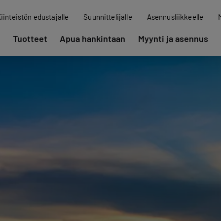
iinteistön edustajalle
Suunnittelijalle
Asennusliikkeelle
Tuotteet
Apua hankintaan
Myynti ja asennus