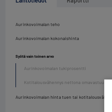
Lähtötiedot
Raportti
Aurinkovoimalan teho
Aurinkovoimalan kokonaishinta
Syötä vain toinen arvo
Aurinkovoimalan tukiprosentti
Kotitalousvähennys nettona omavastuun jä
Aurinkovoimalan hinta tuen tai kotitalousväh. j