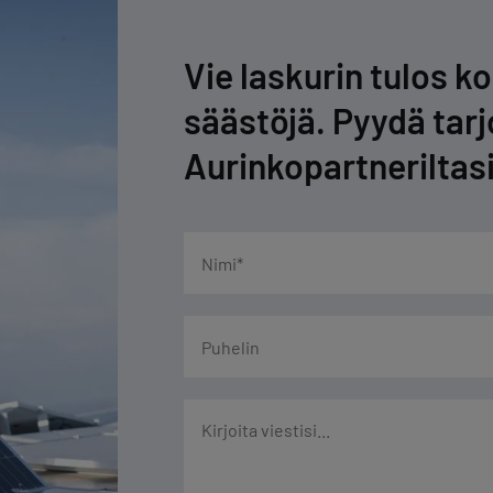
Vie laskurin tulos k
säästöjä. Pyydä tar
Aurinkopartneriltas