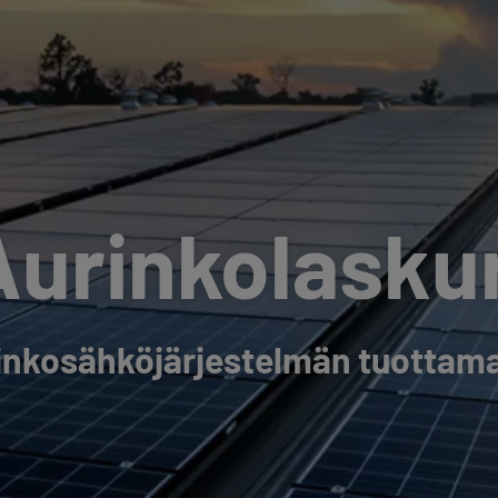
Aurinkolaskur
inkosähköjärjestelmän tuottama