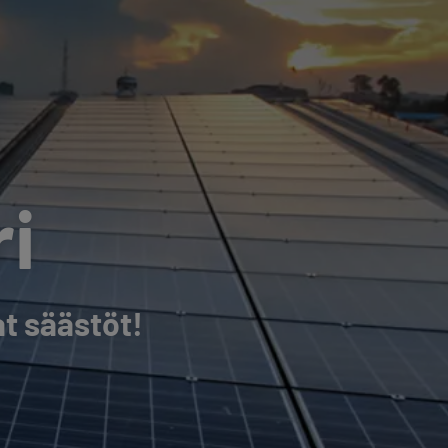
i
t säästöt!