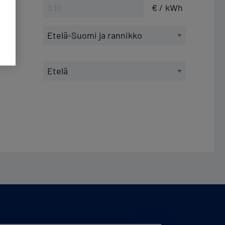
€ / kWh