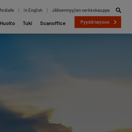
Medialle
In English
Jälleenmyyjien verkkokauppa
Pyydä tarjous
Huolto
Tuki
Scanoffice