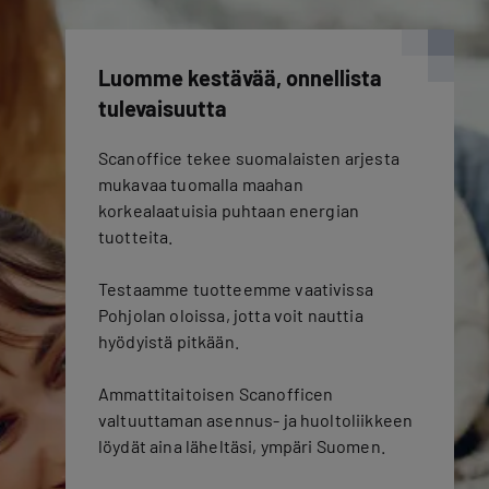
Luomme kestävää, onnellista
tulevaisuutta
Scanoffice tekee suomalaisten arjesta
mukavaa tuomalla maahan
korkealaatuisia puhtaan energian
tuotteita.
Testaamme tuotteemme vaativissa
Pohjolan oloissa, jotta voit nauttia
hyödyistä pitkään.
Ammattitaitoisen Scanofficen
valtuuttaman asennus- ja huoltoliikkeen
löydät aina läheltäsi, ympäri Suomen.