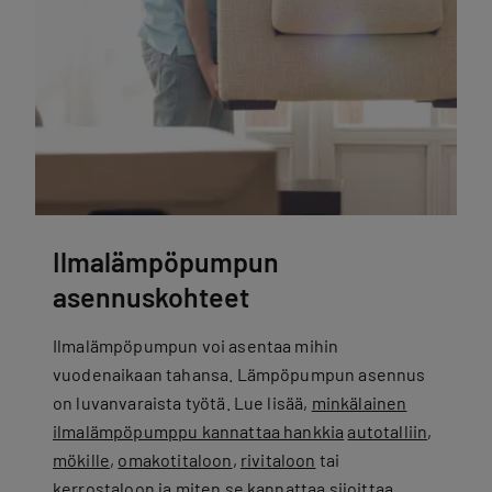
Ilmalämpöpumpun
asennuskohteet
Ilmalämpöpumpun voi asentaa mihin
vuodenaikaan tahansa. Lämpöpumpun asennus
on luvanvaraista työtä. Lue lisää,
minkälainen
ilmalämpöpumppu kannattaa hankkia
autotalliin
,
mökille
,
omakotitaloon
,
rivitaloon
tai
kerrostaloon
ja miten se kannattaa sijoittaa.