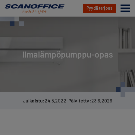
Va
Pyydä tarjous
Hyppää
sisältöön
Ilmalämpöpumppu-opas
Julkaistu:
24.5.2022
–
Päivitetty:
23.6.2026