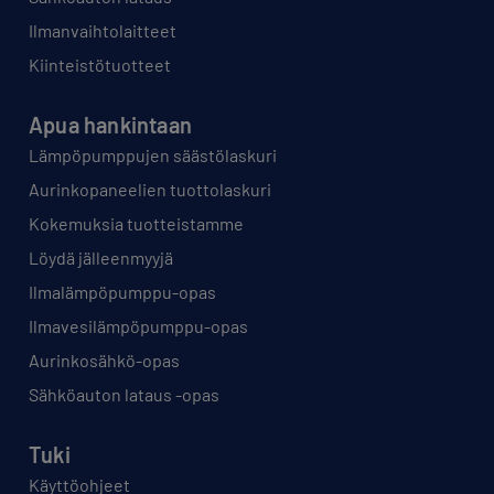
Ilmanvaihtolaitteet
Kiinteistötuotteet
Apua hankintaan
Lämpöpumppujen säästölaskuri
Aurinkopaneelien tuottolaskuri
Kokemuksia tuotteistamme
Löydä jälleenmyyjä
Ilmalämpöpumppu-opas
Ilmavesilämpöpumppu-opas
Aurinkosähkö-opas
Sähköauton lataus -opas
Tuki
Käyttöohjeet