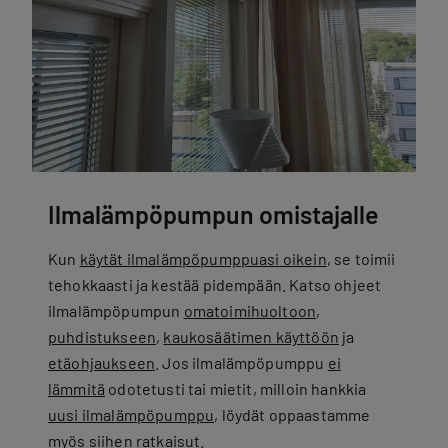
Ilmalämpöpumpun omistajalle
Kun
käytät ilmalämpöpumppuasi oikein
, se toimii
tehokkaasti ja kestää pidempään. Katso ohjeet
ilmalämpöpumpun
omatoimihuoltoon
,
puhdistukseen
,
kaukosäätimen käyttöön
ja
etäohjaukseen
. Jos ilmalämpöpumppu
ei
lämmitä
odotetusti tai mietit, milloin hankkia
uusi ilmalämpöpumppu
, löydät oppaastamme
myös siihen ratkaisut.