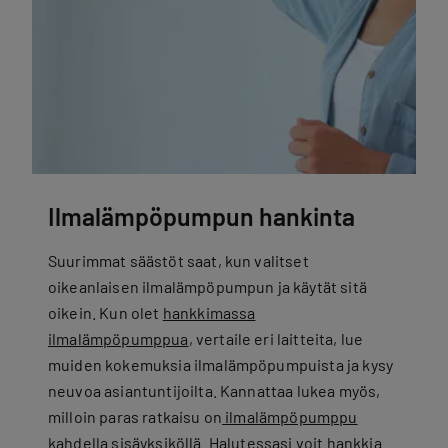
Ilmalämpöpumpun hankinta
Suurimmat säästöt saat, kun valitset
oikeanlaisen ilmalämpöpumpun ja käytät sitä
oikein. Kun olet
hankkimassa
ilmalämpöpumppua
, vertaile eri laitteita, lue
muiden kokemuksia ilmalämpöpumpuista ja kysy
neuvoa asiantuntijoilta. Kannattaa lukea myös,
milloin paras ratkaisu on
ilmalämpöpumppu
kahdella sisäyksiköllä
. Halutessasi voit hankkia