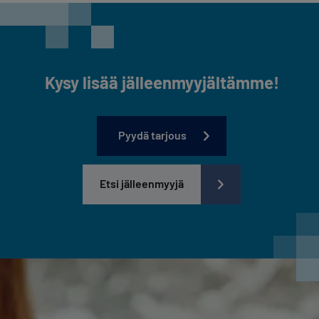
Kysy lisää jälleenmyyjältämme!
Pyydä tarjous
Etsi jälleenmyyjä