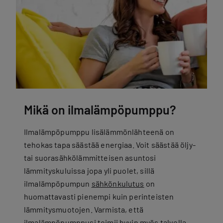
Mikä on ilmalämpöpumppu?
Ilmalämpöpumppu lisälämmönlähteenä on
tehokas tapa säästää energiaa. Voit säästää öljy-
tai suorasähkölämmitteisen asuntosi
lämmityskuluissa jopa yli puolet, sillä
ilmalämpöpumpun
sähkönkulutus
on
huomattavasti pienempi kuin perinteisten
lämmitysmuotojen. Varmista, että
ilmalämpöpumppusi
toimii hyvin myös talvella
.