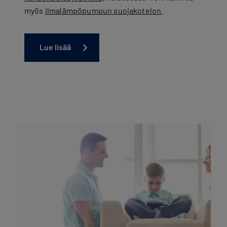
myös
ilmalämpöpumpun suojakotelon
.
Lue lisää