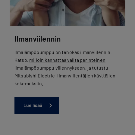
Ilmanviilennin
Ilmalämpöpumppu on tehokas ilmanviilennin.
Katso,
milloin kannattaa valita perinteinen
ilmalämpöpumppu viilennykseen
, ja tutustu
Mitsubishi Electric -ilmanviilentäjien käyttäjien
kokemuksiin.
Lue lisää