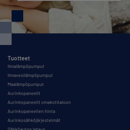
Tuotteet
Ilmalämpöpumput
Ilmavesilämpöpumput
Maalämpöpumput
Aurinkopaneelit
Aurinkopaneelit omakotitaloon
Aurinkopaneelien hinta
Aurinkosähköjärjestelmät
Sähköauton lataus