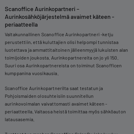
Scanoffice Aurinkopartneri –
Aurinkosähköjärjestelmä avaimet käteen -
periaatteella
Valtakunnallinen Scanoffice Aurinkopartneri -ketju
perustettiin, että kuluttajien olisi helpompi tunnistaa
luotettava ja ammattitaitoinen jälleenmyyjä lukuisten alan
toimijoiden joukosta. Aurinkopartnereita on jo yli 150.
Suuri osa Aurinkopartnereista on toiminut Scanofficen
kumppanina vuosikausia.
Scanoffice Aurinkopartnerilta saat testatun ja
Pohjoismaiden olosuhteisiin suunnitellun
aurinkovoimalan vaivattomasti avaimet käteen -
periaatteella. Valtaosa heistä toimittaa myös sähköauton
latausasemia.