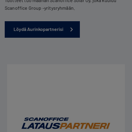
Tuotteet tuo maahan Scanoffice Solar Oy, joka kuuluu
Scanoffice Group -yritysryhmään.
Löydä Aurinkopartnerisi