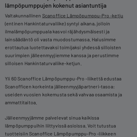
lämpöpumppujen kokenut asiantuntija
Valtakunnallinen
Scanoffice Lämpöpumppu-Pro -ketju
(entinen Hankintaturvaliike) syntyi aikana, jolloin
ilmalämpöpumppuala kasvoi räjähdysmäisesti ja
lainsäädäntö oli vasta muodostumassa. Halusimme
erottautua luotettavaksi toimijaksi yhdessä silloisten
suurimpien jälleenmyyjiemme kanssa ja perustimme
silloisen Hankintaturvaliike-ketjun.
Yli 60 Scanoffice Lämpöpumppu-Pro -liikettä edustaa
Scanofficen korkeinta jälleenmyyjäpartneri-tasoa:
useiden vuosien kokemusta sekä vahvaa osaamista ja
ammattitaitoa.
Jälleenmyyjämme palvelevat sinua kaikissa
lämpöpumppuihin liittyvissä asioissa. Voit tutustua
tuotteisiin Scanoffice Lämpöpumppu-Pro -liikkeen