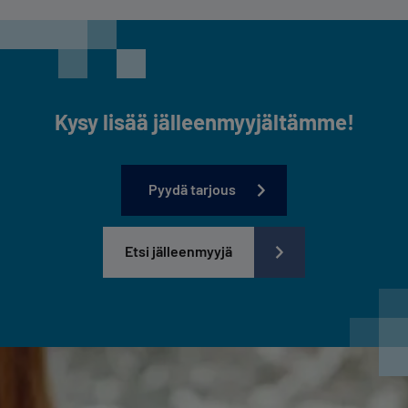
Kysy lisää jälleenmyyjältämme!
Pyydä tarjous
Etsi jälleenmyyjä