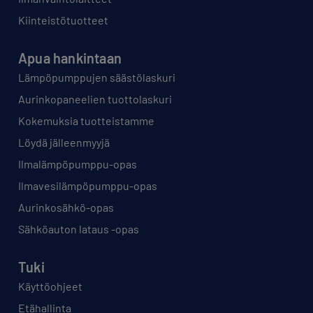
Kiinteistötuotteet
Apua hankintaan
Lämpöpumppujen säästölaskuri
Aurinkopaneelien tuottolaskuri
Kokemuksia tuotteistamme
Löydä jälleenmyyjä
Ilmalämpöpumppu-opas
Ilmavesilämpöpumppu-opas
Aurinkosähkö-opas
Sähköauton lataus -opas
Tuki
Käyttöohjeet
Etähallinta