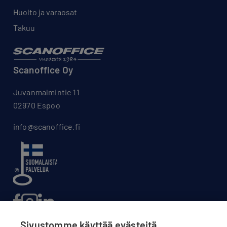
Huolto ja varaosat
Takuu
Scanoffice Oy
Juvanmalmintie 11
02970 Espoo
info@scanoffice.fi
Sivustomme käyttää evästeitä