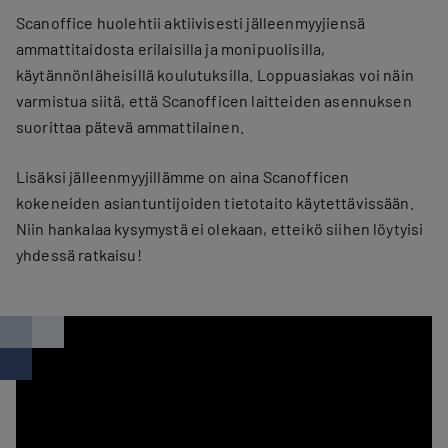
Scanoffice huolehtii aktiivisesti jälleenmyyjiensä
ammattitaidosta erilaisilla ja monipuolisilla,
käytännönläheisillä koulutuksilla. Loppuasiakas voi näin
varmistua siitä, että Scanofficen laitteiden asennuksen
suorittaa pätevä ammattilainen.
Lisäksi jälleenmyyjillämme on aina Scanofficen
kokeneiden asiantuntijoiden tietotaito käytettävissään.
Niin hankalaa kysymystä ei olekaan, etteikö siihen löytyisi
yhdessä ratkaisu!