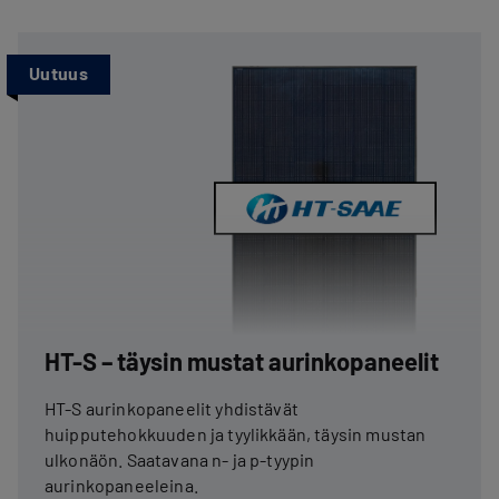
Uutuus
HT-S – täysin mustat aurinkopaneelit
HT-S aurinkopaneelit yhdistävät
huipputehokkuuden ja tyylikkään, täysin mustan
ulkonäön. Saatavana n- ja p-tyypin
aurinkopaneeleina.