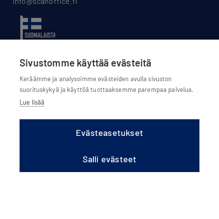
info@scanoffice.fi
Sivustomme käyttää evästeitä
Keräämme ja analysoimme evästeiden avulla sivuston
suorituskykyä ja käyttöä tuottaaksemme parempaa palvelua.
Lue lisää
Evästeasetukset
Evästeasetukset
Evästekäytännöt
Salli evästeet
Tietosuojaseloste
Olemme osa Scanoffice Group Oy:tä