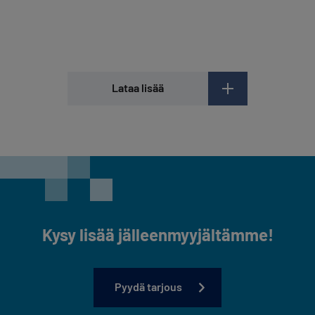
Lataa lisää
Kysy lisää jälleenmyyjältämme!
Pyydä tarjous