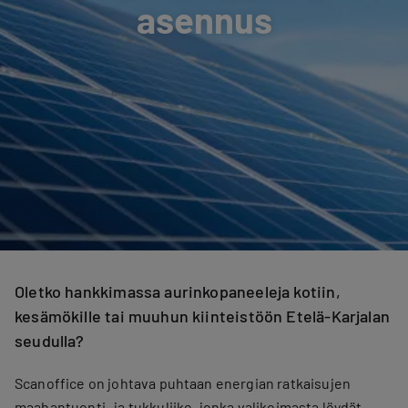
asennus
Oletko hankkimassa aurinkopaneeleja kotiin,
kesämökille tai muuhun kiinteistöön Etelä-Karjalan
seudulla?
Scanoffice on johtava puhtaan energian ratkaisujen
maahantuonti- ja tukkuliike, jonka valikoimasta löydät