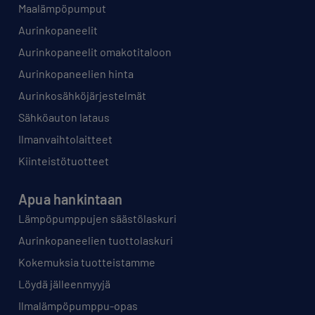
Maalämpöpumput
Aurinkopaneelit
Aurinkopaneelit omakotitaloon
Aurinkopaneelien hinta
Aurinkosähköjärjestelmät
Sähköauton lataus
Ilmanvaihtolaitteet
Kiinteistötuotteet
Apua hankintaan
Lämpöpumppujen säästölaskuri
Aurinkopaneelien tuottolaskuri
Kokemuksia tuotteistamme
Löydä jälleenmyyjä
Ilmalämpöpumppu-opas