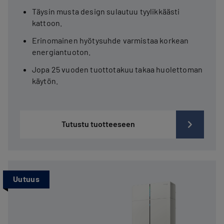
Täysin musta design sulautuu tyylikkäästi
kattoon.
Erinomainen hyötysuhde varmistaa korkean
energiantuoton.
Jopa 25 vuoden tuottotakuu takaa huolettoman
käytön.
Tutustu tuotteeseen
Uutuus