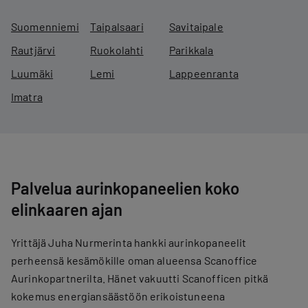
Suomenniemi
Taipalsaari
Savitaipale
Rautjärvi
Ruokolahti
Parikkala
Luumäki
Lemi
Lappeenranta
Imatra
Palvelua aurinkopaneelien koko
elinkaaren ajan
Yrittäjä Juha Nurmerinta hankki aurinkopaneelit
perheensä kesämökille oman alueensa Scanoffice
Aurinkopartnerilta. Hänet vakuutti Scanofficen pitkä
kokemus energiansäästöön erikoistuneena