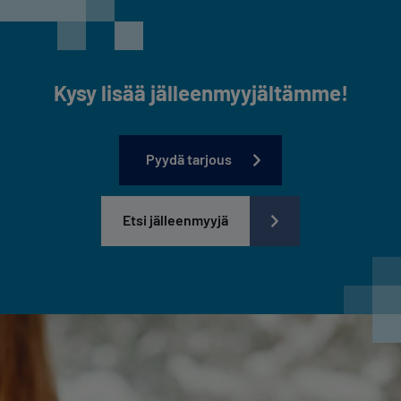
Kysy lisää jälleenmyyjältämme!
Pyydä tarjous
Etsi jälleenmyyjä