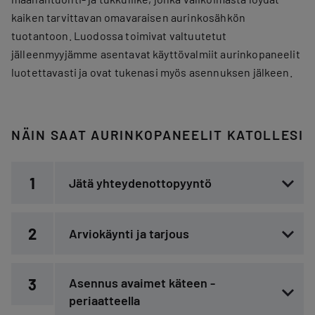
kaiken tarvittavan omavaraisen aurinkosähkön
tuotantoon. Luodossa toimivat valtuutetut
jälleenmyyjämme asentavat käyttövalmiit aurinkopaneelit
luotettavasti ja ovat tukenasi myös asennuksen jälkeen.
NÄIN SAAT AURINKOPANEELIT KATOLLESI
1
Jätä yhteydenottopyyntö
2
Arviokäynti ja tarjous
3
Asennus avaimet käteen -
periaatteella