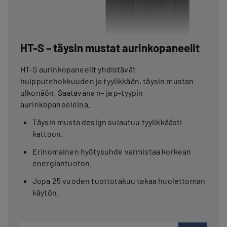
HT-S – täysin mustat aurinkopaneelit
HT-S aurinkopaneelit yhdistävät
huipputehokkuuden ja tyylikkään, täysin mustan
ulkonäön. Saatavana n- ja p-tyypin
aurinkopaneeleina.
Täysin musta design sulautuu tyylikkäästi
kattoon.
Erinomainen hyötysuhde varmistaa korkean
energiantuoton.
Jopa 25 vuoden tuottotakuu takaa huolettoman
käytön.