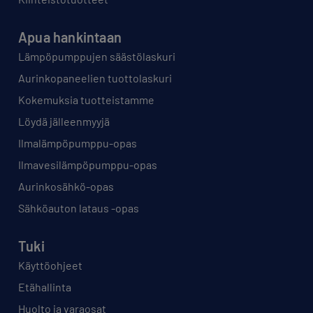
Apua hankintaan
Lämpöpumppujen säästölaskuri
Aurinkopaneelien tuottolaskuri
Kokemuksia tuotteistamme
Löydä jälleenmyyjä
Ilmalämpöpumppu-opas
Ilmavesilämpöpumppu-opas
Aurinkosähkö-opas
Sähköauton lataus -opas
Tuki
Käyttöohjeet
Etähallinta
Huolto ja varaosat