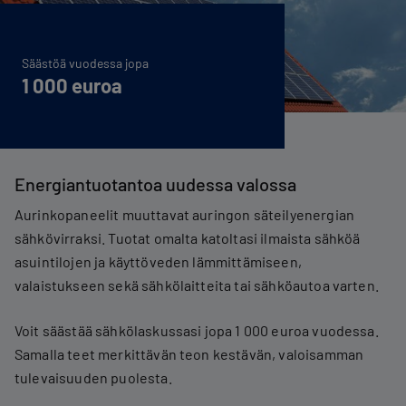
Säästöä vuodessa jopa
1 000 euroa
Energiantuotantoa uudessa valossa
Aurinkopaneelit muuttavat auringon säteilyenergian
sähkövirraksi. Tuotat omalta katoltasi ilmaista sähköä
asuintilojen ja käyttöveden lämmittämiseen,
valaistukseen sekä sähkölaitteita tai sähköautoa varten.
Voit säästää sähkölaskussasi jopa 1 000 euroa vuodessa.
Samalla teet merkittävän teon kestävän, valoisamman
tulevaisuuden puolesta.