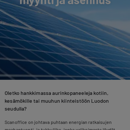
Oletko hankkimassa aurinkopaneeleja kotiin,
kesämökille tai muuhun kiinteistöön Luodon
seudulla?
Scanoffice on johtava puhtaan energian ratkaisujen
maahantuonti- ja tukkuliike, jonka valikoimasta löydät