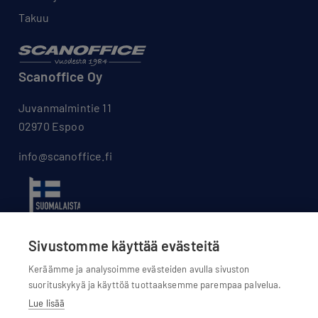
Takuu
Scanoffice Oy
Juvanmalmintie 11
02970 Espoo
info@scanoffice.fi
Sivustomme käyttää evästeitä
Keräämme ja analysoimme evästeiden avulla sivuston
suorituskykyä ja käyttöä tuottaaksemme parempaa palvelua.
Lue lisää