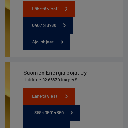
Lähetä viesti
0407318786
Ajo-ohjeet
Suomen Energia pojat Oy
Hultintie 92 65630 Karperö
Lähetä viesti
+358405014369