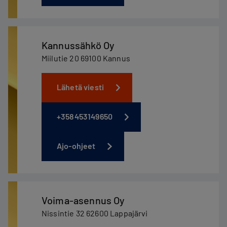
Kannussähkö Oy
Miilutie 20 69100 Kannus
Lähetä viesti
+358453149650
Ajo-ohjeet
Voima-asennus Oy
Nissintie 32 62600 Lappajärvi