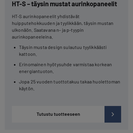
HT-S – täysin mustat aurinkopaneelit
HT-S aurinkopaneelit yhdistävät
huipputehokkuuden ja tyylikkään, täysin mustan
ulkonäön. Saatavana n- ja p-tyypin
aurinkopaneeleina.
Täysin musta design sulautuu tyylikkäästi
kattoon.
Erinomainen hyötysuhde varmistaa korkean
energiantuoton.
Jopa 25 vuoden tuottotakuu takaa huolettoman
käytön.
Tutustu tuotteeseen