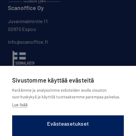
Scanoffice Oy
Juvanmalmintie 11
02970 Espoo
info@scanoffice.fi
Sivustomme käyttää evästeitä
Keräämme ja analysoimme evästeiden avulla sivuston
suorituskykyä ja käyttöä tuottaaksemme parempaa palvelua.
Lue lisää
Evästeasetukset
Evästeasetukset
Evästekäytännöt