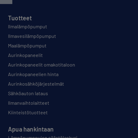
Tuotteet
Ilmalämpöpumput
Ilmavesilämpöpumput
Maalämpöpumput
Aurinkopaneelit
Aurinkopaneelit omakotitaloon
Aurinkopaneelien hinta
Aurinkosähköjärjestelmät
Sähköauton lataus
Ilmanvaihtolaitteet
Kiinteistötuotteet
Apua hankintaan
Lämpöpumppujen säästölaskuri