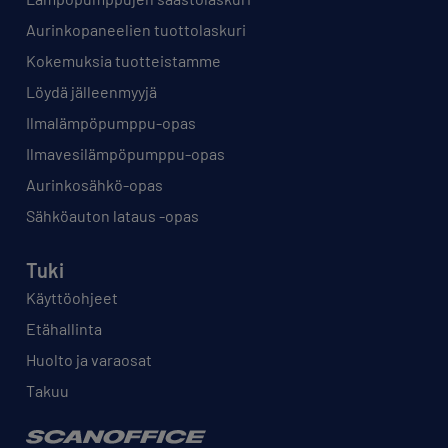
Aurinkopaneelien tuottolaskuri
Kokemuksia tuotteistamme
Löydä jälleenmyyjä
Ilmalämpöpumppu-opas
Ilmavesilämpöpumppu-opas
Aurinkosähkö-opas
Sähköauton lataus -opas
Tuki
Käyttöohjeet
Etähallinta
Huolto ja varaosat
Takuu