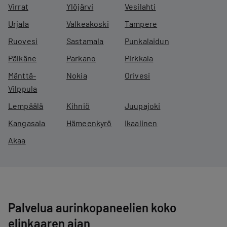
Virrat
Ylöjärvi
Vesilahti
Urjala
Valkeakoski
Tampere
Ruovesi
Sastamala
Punkalaidun
Pälkäne
Parkano
Pirkkala
Mänttä-
Nokia
Orivesi
Vilppula
Lempäälä
Kihniö
Juupajoki
Kangasala
Hämeenkyrö
Ikaalinen
Akaa
Palvelua aurinkopaneelien koko
elinkaaren ajan