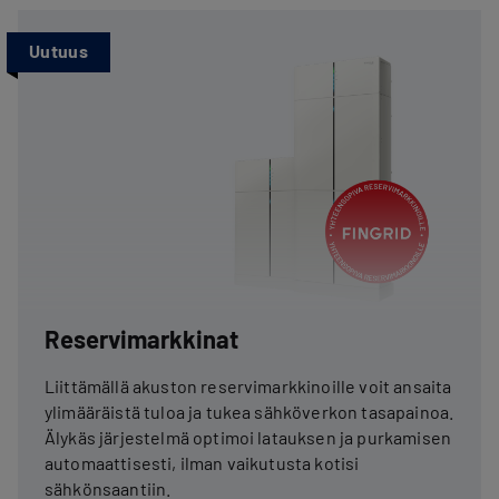
Uutuus
Reservimarkkinat
Liittämällä akuston reservimarkkinoille voit ansaita
ylimääräistä tuloa ja tukea sähköverkon tasapainoa.
Älykäs järjestelmä optimoi latauksen ja purkamisen
automaattisesti, ilman vaikutusta kotisi
sähkönsaantiin.