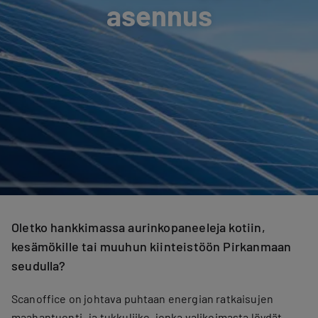
asennus
Oletko hankkimassa aurinkopaneeleja kotiin,
kesämökille tai muuhun kiinteistöön Pirkanmaan
seudulla?
Scanoffice on johtava puhtaan energian ratkaisujen
maahantuonti- ja tukkuliike, jonka valikoimasta löydät