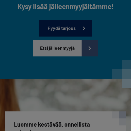
Kysy lisää jälleenmyyjältämme!
Pyydä tarjous
Etsi jälleenmyyjä
Luomme kestävää, onnellista