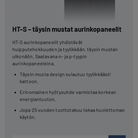
HT-S – täysin mustat aurinkopaneelit
HT-S aurinkopaneelit yhdistävät
huipputehokkuuden ja tyylikkään, täysin mustan
ulkonäön. Saatavana n- ja p-tyypin
aurinkopaneeleina.
Täysin musta design sulautuu tyylikkäästi
kattoon.
Erinomainen hyötysuhde varmistaa korkean
energiantuoton.
Jopa 25 vuoden tuottotakuu takaa huolettoman
käytön.