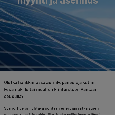
Oletko hankkimassa aurinkopaneeleja kotiin,
kesämökille tai muuhun kiinteistöön Vantaan
seudulla?
Scanoffice on johtava puhtaan energian ratkaisujen
maahantuonti- ja tukkuliike, jonka valikoimasta löydät