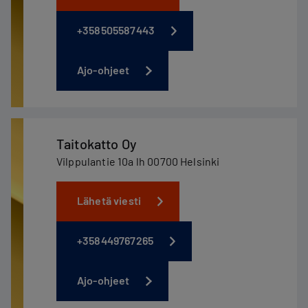
+358505587443
Ajo-ohjeet
Taitokatto Oy
Vilppulantie 10a lh 00700 Helsinki
Lähetä viesti
+358449767265
Ajo-ohjeet