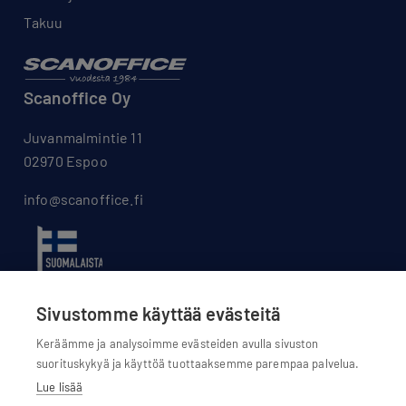
Takuu
Scanoffice Oy
Juvanmalmintie 11
02970 Espoo
info@scanoffice.fi
Sivustomme käyttää evästeitä
Keräämme ja analysoimme evästeiden avulla sivuston
suorituskykyä ja käyttöä tuottaaksemme parempaa palvelua.
Lue lisää