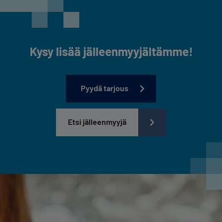
Kysy lisää jälleenmyyjältämme!
Pyydä tarjous
Etsi jälleenmyyjä