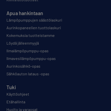
Apua hankintaan
Lämpöpumppujen säästölaskuri
Aurinkopaneelien tuottolaskuri
Kokemuksia tuotteistamme
Löydä jälleenmyyjä
Ilmalämpöpumppu-opas
Ilmavesilämpöpumppu-opas
Aurinkosähkö-opas
Sähköauton lataus -opas
Tuki
Käyttöohjeet
Etähallinta
Huolto ja varaosat