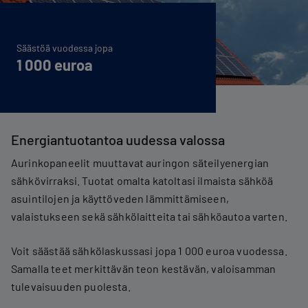
Säästöä vuodessa jopa
1 000 euroa
Energiantuotantoa uudessa valossa
Aurinkopaneelit muuttavat auringon säteilyenergian
sähkövirraksi. Tuotat omalta katoltasi ilmaista sähköä
asuintilojen ja käyttöveden lämmittämiseen,
valaistukseen sekä sähkölaitteita tai sähköautoa varten.
Voit säästää sähkölaskussasi jopa 1 000 euroa vuodessa.
Samalla teet merkittävän teon kestävän, valoisamman
tulevaisuuden puolesta.