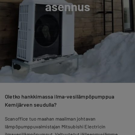
asennus
Oletko hankkimassa ilma-vesilämpöpumppua
Kemijärven seudulla?
Scanoffice tuo maahan maailman johtavan
lämpöpumppuvalmistajan Mitsubishi Electricin
ilmavesilämpöpumput. Valtuutetut jälleenmyyjämme