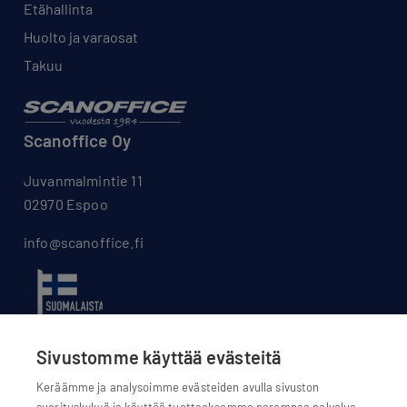
Etähallinta
Huolto ja varaosat
Takuu
Scanoffice Oy
Juvanmalmintie 11
02970 Espoo
info@scanoffice.fi
Sivustomme käyttää evästeitä
Keräämme ja analysoimme evästeiden avulla sivuston