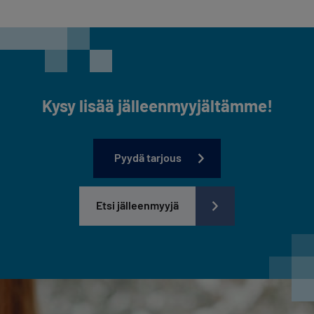
Kysy lisää jälleenmyyjältämme!
Pyydä tarjous
Etsi jälleenmyyjä