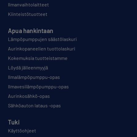
Ilmanvaihtolaitteet
Kiinteistötuotteet
Apua hankintaan
Lämpöpumppujen säästölaskuri
Aurinkopaneelien tuottolaskuri
Kokemuksia tuotteistamme
Löydä jälleenmyyjä
Ilmalämpöpumppu-opas
Ilmavesilämpöpumppu-opas
Aurinkosähkö-opas
Sähköauton lataus -opas
Tuki
Käyttöohjeet