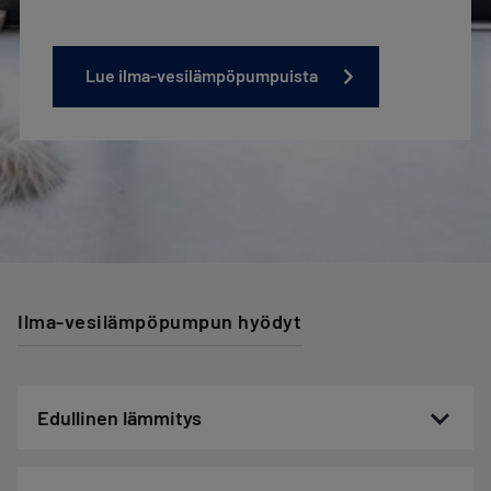
Lue ilma-vesilämpöpumpuista
Ilma-vesilämpöpumpun hyödyt
Edullinen lämmitys