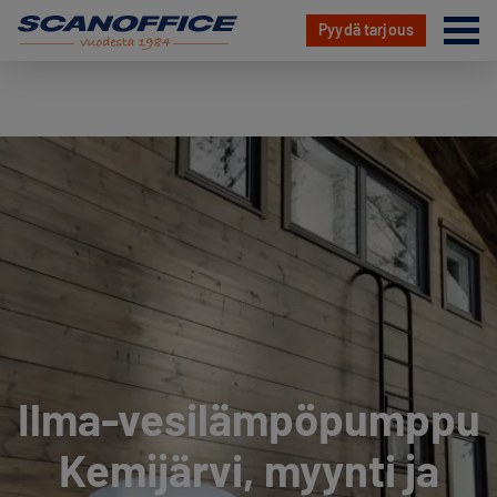
Va
Pyydä tarjous
Hyppää
sisältöön
Ilma-vesilämpöpumppu
Kemijärvi, myynti ja