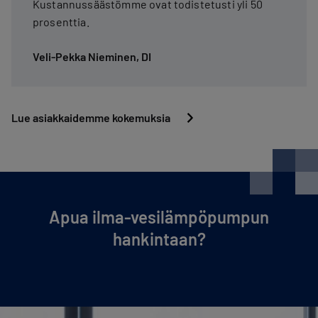
Kustannussäästömme ovat todistetusti yli 50
prosenttia.
Veli-Pekka Nieminen, DI
Lue asiakkaidemme kokemuksia
Apua ilma-ve­si­läm­pö­pum­pun
hankintaan?