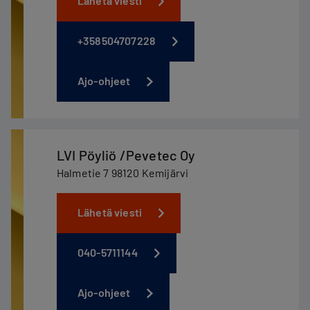
Lähetä viesti
+358504707228
Ajo-ohjeet
LVI Pöyliö /Pevetec Oy
Halmetie 7 98120 Kemijärvi
Lähetä viesti
040-5711144
Ajo-ohjeet