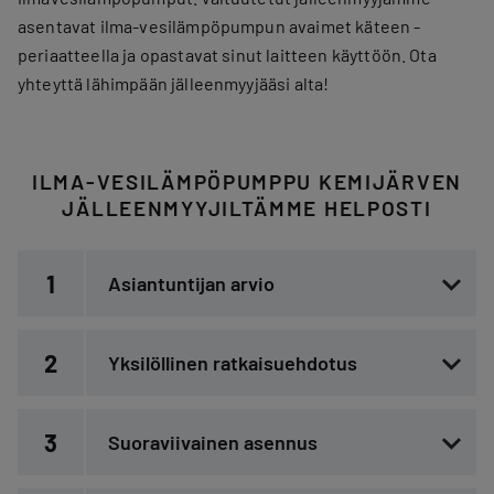
asentavat ilma-vesilämpöpumpun avaimet käteen -
periaatteella ja opastavat sinut laitteen käyttöön. Ota
yhteyttä lähimpään jälleenmyyjääsi alta!
ILMA-VESILÄMPÖPUMPPU KEMIJÄRVEN
JÄLLEENMYYJILTÄMME HELPOSTI
1
Asiantuntijan arvio
2
Yksilöllinen ratkaisuehdotus
3
Suoraviivainen asennus