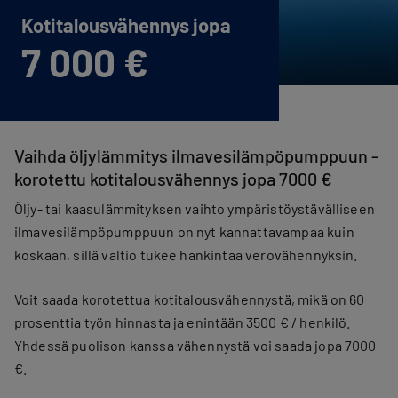
Kotitalous­vähennys jopa
7 000 €
Vaihda öljylämmitys ilmavesilämpöpumppuun -
korotettu kotitalousvähennys jopa 7000 €
Öljy- tai kaasulämmityksen vaihto ympäristöystävälliseen
ilmavesilämpöpumppuun on nyt kannattavampaa kuin
koskaan, sillä valtio tukee hankintaa verovähennyksin.
Voit saada korotettua kotitalousvähennystä, mikä on 60
prosenttia työn hinnasta ja enintään 3500 € / henkilö.
Yhdessä puolison kanssa vähennystä voi saada jopa 7000
€.