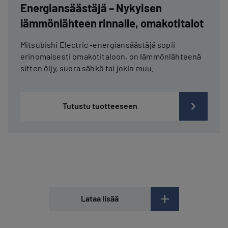
Energiansäästäjä – Nykyisen
lämmönlähteen rinnalle, omakotitalot
Mitsubishi Electric -energiansäästäjä sopii
erinomaisesti omakotitaloon, on lämmönlähteenä
sitten öljy, suora sähkö tai jokin muu.
Tutustu tuotteeseen
Lataa lisää