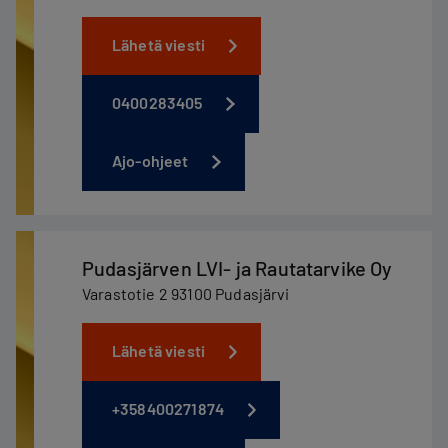
Lähetä viesti
0400283405
Ajo-ohjeet
Pudasjärven LVI- ja Rautatarvike Oy
Varastotie 2 93100 Pudasjärvi
Lähetä viesti
+358400271874