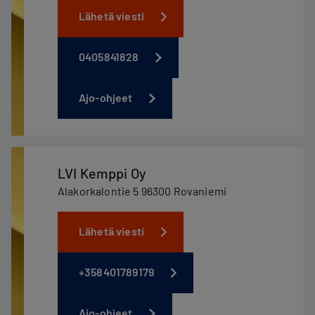
Lähetä viesti
0405841828
Ajo-ohjeet
LVI Kemppi Oy
Alakorkalontie 5 96300 Rovaniemi
Lähetä viesti
+358401789179
Ajo-ohjeet