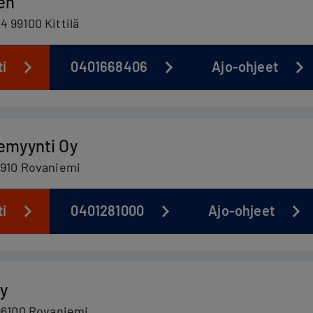
en
 99100 Kittilä
ti
0401668406
Ajo-ohjeet
emyynti Oy
6910 Rovaniemi
ti
0401281000
Ajo-ohjeet
y
 96100 Rovaniemi