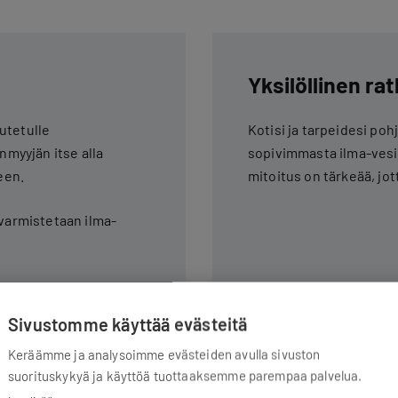
Yksilöllinen r
utetulle
Kotisi ja tarpeidesi po
nmyyjän itse alla
sopivimmasta ilma-vesil
een.
mitoitus on tärkeää, jot
 varmistetaan ilma-
Sivustomme käyttää evästeitä
Keräämme ja analysoimme evästeiden avulla sivuston
suorituskykyä ja käyttöä tuottaaksemme parempaa palvelua.