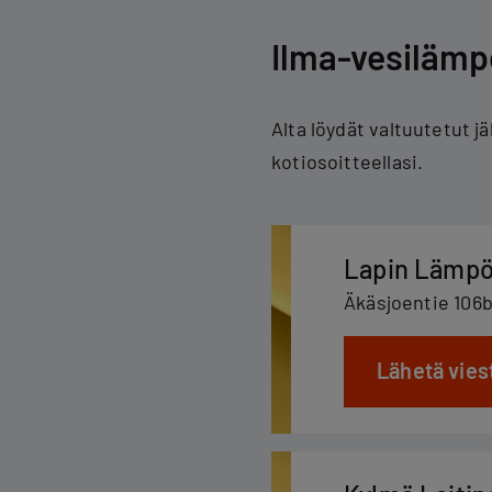
Ilma-vesilämp
Alta löydät valtuutetut 
kotiosoitteellasi.
Lapin Lämpö
Äkäsjoentie 106
Lähetä vies