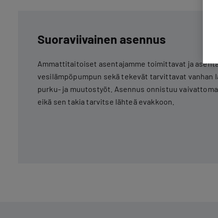
Suoraviivainen asennus
Ammattitaitoiset asentajamme toimittavat ja asenta
vesilämpöpumpun sekä tekevät tarvittavat vanhan 
purku- ja muutostyöt. Asennus onnistuu vaivattomast
eikä sen takia tarvitse lähteä evakkoon.