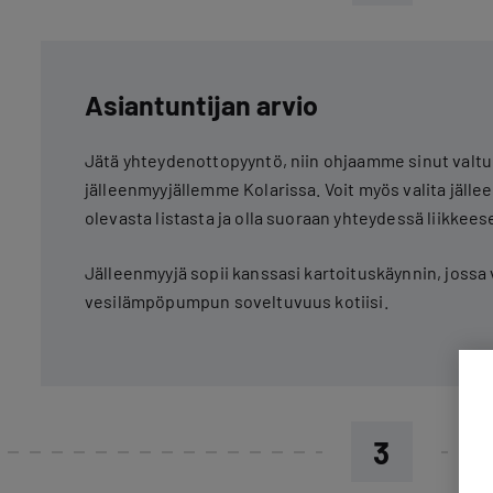
Asiantuntijan arvio
Jätä yhteydenottopyyntö, niin ohjaamme sinut valtu
jälleenmyyjällemme Kolarissa. Voit myös valita jällee
olevasta listasta ja olla suoraan yhteydessä liikkees
Jälleenmyyjä sopii kanssasi kartoituskäynnin, jossa
vesilämpöpumpun soveltuvuus kotiisi.
3