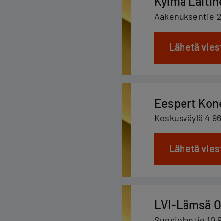
Kylmä Laitin
Aakenuksentie 24
Lähetä vies
Eespert Kon
Keskusväylä 4 9
Lähetä vies
LVI-Lämsä O
Suosiolantie 10