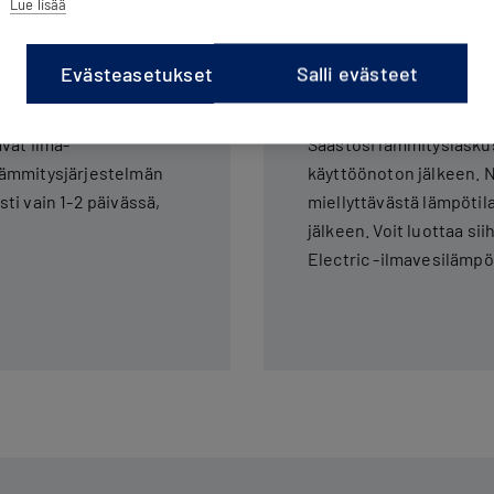
Lue lisää
Evästeasetukset
Salli evästeet
Huolettomampi
vat ilma-
Säästösi lämmityslasku
lämmitysjärjestelmän
käyttöönoton jälkeen. N
i vain 1-2 päivässä,
miellyttävästä lämpöti
jälkeen. Voit luottaa si
Electric -ilmavesilämp