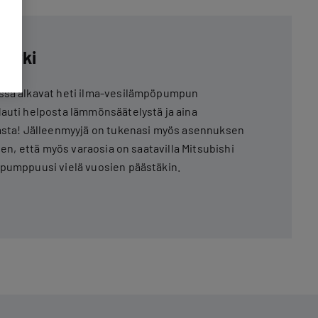
 arki
ssa alkavat heti ilma-vesilämpöpumpun
auti helposta lämmönsäätelystä ja aina
lasta! Jälleenmyyjä on tukenasi myös asennuksen
ihen, että myös varaosia on saatavilla Mitsubishi
öpumppuusi vielä vuosien päästäkin.