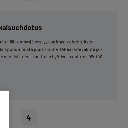
atkaisuehdotus
hjalta jälleenmyyjä pystyy laatimaan ehdotuksen
ämpöpumpusta juuri sinulle. Oikea laitevalinta ja -
ta saat laitteesta parhaan hyödyn ja eniten säästöä.
4