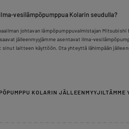
ilma-vesilämpöpumppua Kolarin seudulla?
aailman johtavan lämpöpumppuvalmistajan Mitsubishi E
saavat jälleenmyyjämme asentavat ilma-vesilämpöpump
t sinut laitteen käyttöön. Ota yhteyttä lähimpään jälleen
PÖPUMPPU KOLARIN JÄLLEENMYYJILTÄMME 