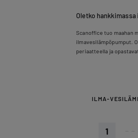
Oletko hankkimassa 
Scanoffice tuo maahan m
ilmavesilämpöpumput. O
periaatteella ja opastava
ILMA-VESILÄM
1