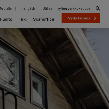
Medialle
In English
Jälleenmyyjien verkkokauppa
Pyydä tarjous
Huolto
Tuki
Scanoffice