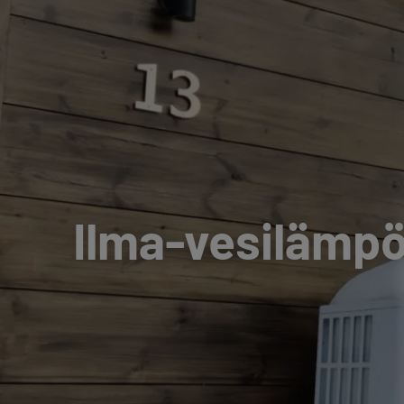
Ilma-vesilämpö