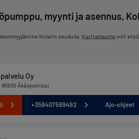
öpumppu, myynti ja asennus, Kol
jälleenmyyjämme Kolarin seudulla.
Karttahausta
voit etsi
palvelu Oy
b 95930 Äkäsjoensuu
ti
+358407589492
Ajo-ohjeet