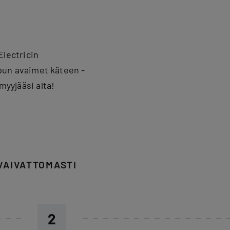
lectricin
un avaimet käteen -
myyjääsi alta!
VAIVATTOMASTI
2