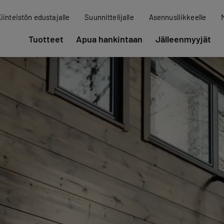
iinteistön edustajalle
Suunnittelijalle
Asennusliikkeelle
Tuotteet
Apua hankintaan
Jälleenmyyjät