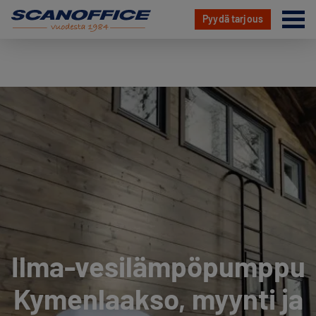
Va
Pyydä tarjous
Hyppää
sisältöön
Ilma-vesilämpöpumppu
Kymenlaakso, myynti ja