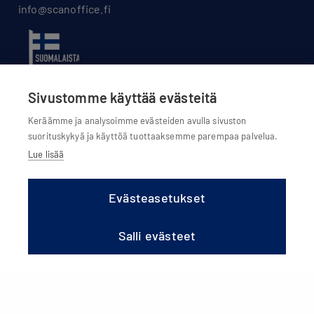
info@scanoffice.fi
Sivustomme käyttää evästeitä
Keräämme ja analysoimme evästeiden avulla sivuston
suorituskykyä ja käyttöä tuottaaksemme parempaa palvelua.
Lue lisää
Evästeasetukset
Evästeasetukset
Evästekäytännöt
Salli evästeet
Tietosuojaseloste
Olemme osa Scanoffice Group Oy:tä