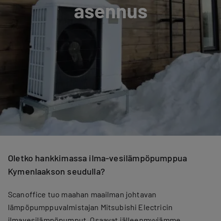
asennus
Oletko hankkimassa ilma-vesilämpöpumppua
Kymenlaakson seudulla?
Scanoffice tuo maahan maailman johtavan
lämpöpumppuvalmistajan Mitsubishi Electricin
ilmavesilämpöpumput. Osaavat jälleenmyyjämme