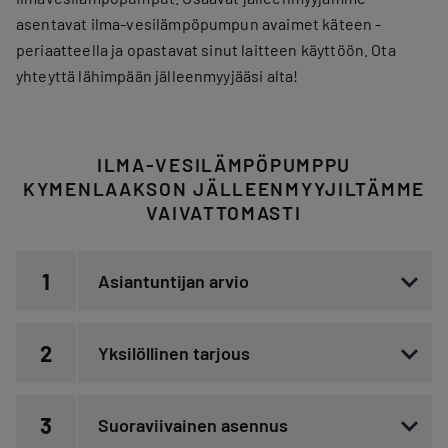
asentavat ilma-vesilämpöpumpun avaimet käteen -
periaatteella ja opastavat sinut laitteen käyttöön. Ota
yhteyttä lähimpään jälleenmyyjääsi alta!
ILMA-VESILÄMPÖPUMPPU
KYMENLAAKSON JÄLLEENMYYJILTÄMME
VAIVATTOMASTI
1
Asiantuntijan arvio
2
Yksilöllinen tarjous
3
Suoraviivainen asennus