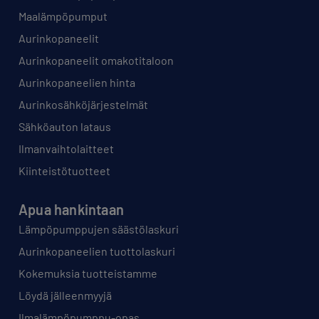
Maalämpöpumput
Aurinkopaneelit
Aurinkopaneelit omakotitaloon
Aurinkopaneelien hinta
Aurinkosähköjärjestelmät
Sähköauton lataus
Ilmanvaihtolaitteet
Kiinteistötuotteet
Apua hankintaan
Lämpöpumppujen säästölaskuri
Aurinkopaneelien tuottolaskuri
Kokemuksia tuotteistamme
Löydä jälleenmyyjä
Ilmalämpöpumppu-opas