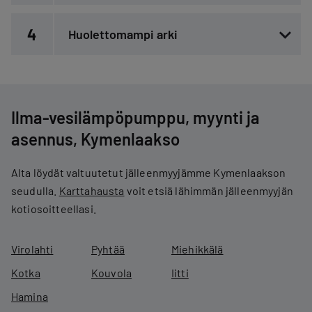
4
Huolettomampi arki
Ilma-vesilämpöpumppu, myynti ja
asennus, Kymenlaakso
Alta löydät valtuutetut jälleenmyyjämme Kymenlaakson
seudulla.
Karttahausta
voit etsiä lähimmän jälleenmyyjän
kotiosoitteellasi.
Virolahti
Pyhtää
Miehikkälä
Kotka
Kouvola
Iitti
Hamina