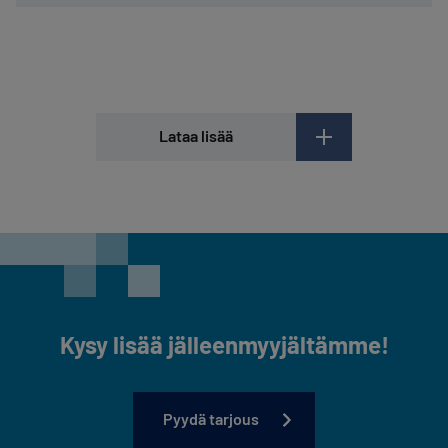
Lataa lisää
Kysy lisää jälleenmyyjältämme!
Pyydä tarjous