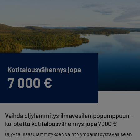
Kotitalous­vähennys jopa
7 000 €
Vaihda öljylämmitys ilmavesilämpöpumppuun -
korotettu kotitalousvähennys jopa 7000 €
Öljy- tai kaasulämmityksen vaihto ympäristöystävälliseen