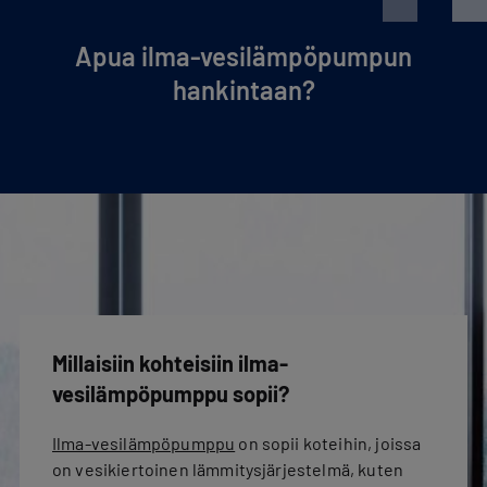
Apua ilma-ve­si­läm­pö­pum­pun
hankintaan?
Millaisiin kohteisiin ilma-
vesilämpöpumppu sopii?
Ilma-vesilämpöpumppu
on sopii koteihin, joissa
on vesikiertoinen lämmitysjärjestelmä, kuten