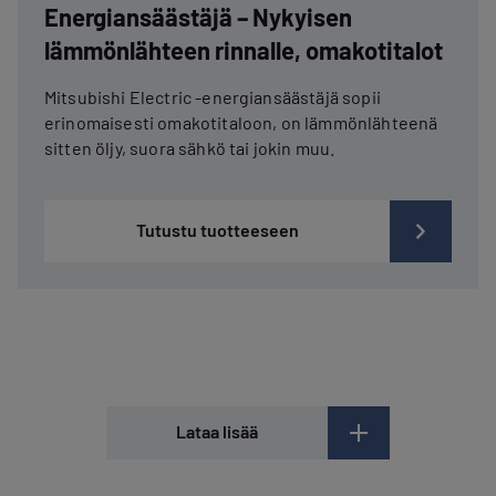
Energiansäästäjä – Nykyisen
lämmönlähteen rinnalle, omakotitalot
Mitsubishi Electric -energiansäästäjä sopii
erinomaisesti omakotitaloon, on lämmönlähteenä
sitten öljy, suora sähkö tai jokin muu.
Tutustu tuotteeseen
Lataa lisää