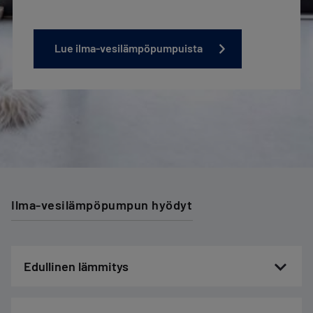
Lue ilma-vesilämpöpumpuista
Ilma-vesilämpöpumpun hyödyt
Edullinen lämmitys