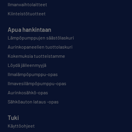
Ilmanvaihtolaitteet
Kiinteistötuotteet
Apua hankintaan
Lämpöpumppujen säästölaskuri
Aurinkopaneelien tuottolaskuri
Kokemuksia tuotteistamme
Löydä jälleenmyyjä
Ilmalämpöpumppu-opas
Ilmavesilämpöpumppu-opas
Aurinkosähkö-opas
Sähköauton lataus -opas
Tuki
Käyttöohjeet