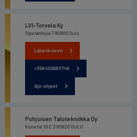
LVI-Torvela Ky
Sipolankuja 7 90800 Oulu
Lähetä viesti
+358400683748
Ajo-ohjeet
Pohjoisen Talotekniikka Oy
Konetie 19 E 3 90620 OULU