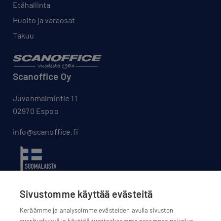
Etähallinta
Huolto ja varaosat
Takuu
Scanoffice Oy
Juvanmalmintie 11
02970 Espoo
info@scanoffice.fi
Sivustomme käyttää evästeitä
Keräämme ja analysoimme evästeiden avulla sivuston