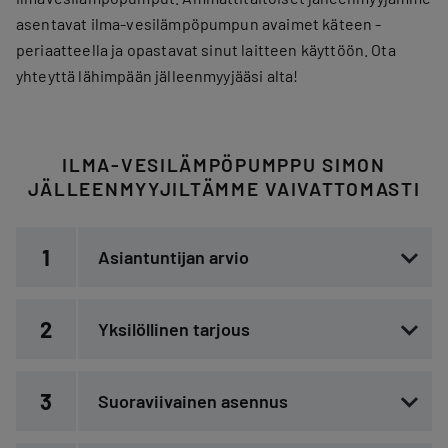
asentavat ilma-vesilämpöpumpun avaimet käteen -
periaatteella ja opastavat sinut laitteen käyttöön. Ota
yhteyttä lähimpään jälleenmyyjääsi alta!
ILMA-VESILÄMPÖPUMPPU SIMON
JÄLLEENMYYJILTÄMME VAIVATTOMASTI
1
Asiantuntijan arvio
2
Yksilöllinen tarjous
3
Suoraviivainen asennus