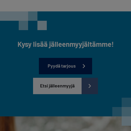
Kysy lisää jälleenmyyjältämme!
Pyydä tarjous
Etsi jälleenmyyjä