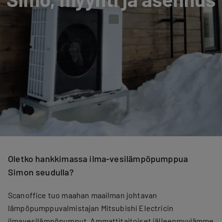
Oletko hankkimassa ilma-vesilämpöpumppua
Simon seudulla?
Scanoffice tuo maahan maailman johtavan
lämpöpumppuvalmistajan Mitsubishi Electricin
ilmavesilämpöpumput. Ammattitaitoiset jälleenmyyjämme