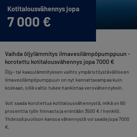
Kotitalous­vähennys jopa
7 000 €
Vaihda öljylämmitys ilmavesilämpöpumppuun -
korotettu kotitalousvähennys jopa 7000 €
Öljy- tai kaasulämmityksen vaihto ympäristöystävälliseen
ilmavesilämpöpumppuun on nyt kannattavampaa kuin
koskaan, sillä valtio tukee hankintaa verovähennyksin.
Voit saada korotettua kotitalousvähennystä, mikä on 60
prosenttia työn hinnasta ja enintään 3500 € / henkilö.
Yhdessä puolison kanssa vähennystä voi saada jopa 7000
€.