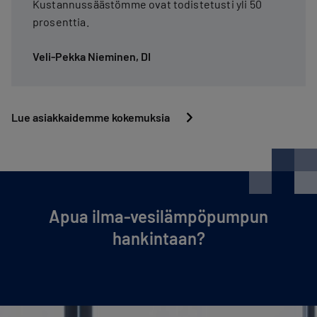
Kustannussäästömme ovat todistetusti yli 50
prosenttia.
Veli-Pekka Nieminen, DI
Lue asiakkaidemme kokemuksia
Apua ilma-ve­si­läm­pö­pum­pun
hankintaan?