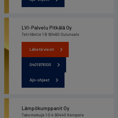
LVI-Palvelu Pitkälä Oy
Tetriläntie 1 B 90460 Oulunsalo
Lähetä viesti
0401976100
Ajo-ohjeet
Lämpökumppanit Oy
Takomokuja 1 O 4 90440 Kempele