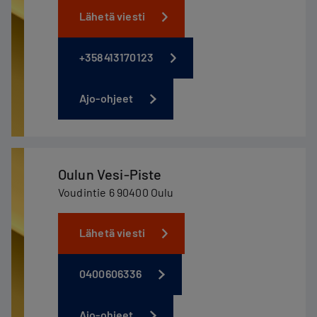
Lähetä viesti
+358413170123
Ajo-ohjeet
Oulun Vesi-Piste
Voudintie 6 90400 Oulu
Lähetä viesti
0400606336
Ajo-ohjeet