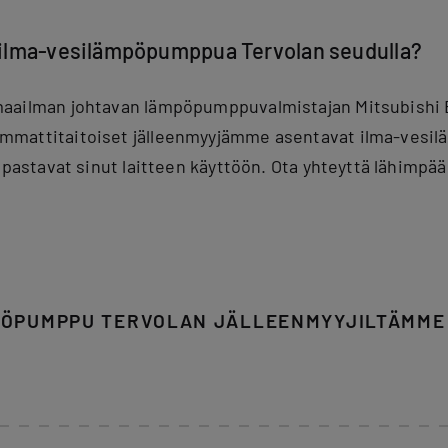
ilma-vesilämpöpumppua Tervolan seudulla?
aailman johtavan lämpöpumppuvalmistajan Mitsubishi E
mmattitaitoiset jälleenmyyjämme asentavat ilma-ves
opastavat sinut laitteen käyttöön. Ota yhteyttä lähimpään
PÖPUMPPU TERVOLAN JÄLLEENMYYJILTÄMME 