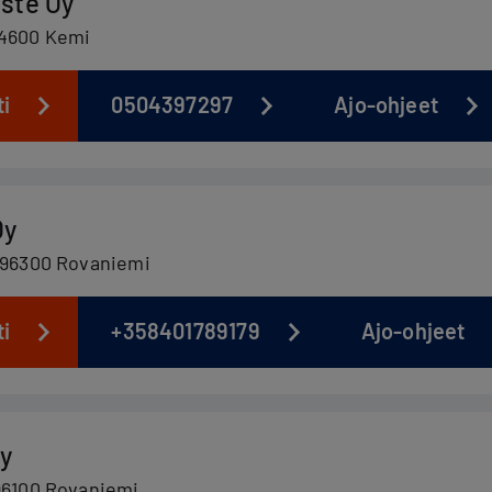
ste Oy
94600 Kemi
ti
0504397297
Ajo-ohjeet
Oy
5 96300 Rovaniemi
ti
+358401789179
Ajo-ohjeet
y
 96100 Rovaniemi