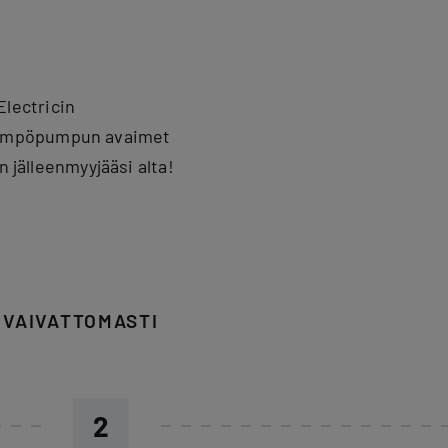
lectricin
ilämpöpumpun avaimet
 jälleenmyyjääsi alta!
VAIVATTOMASTI
2