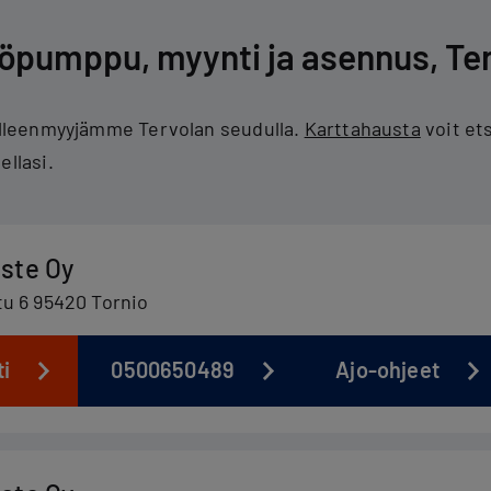
öpumppu, myynti ja asennus, Te
jälleenmyyjämme Tervolan seudulla.
Karttahausta
voit et
ellasi.
ste Oy
u 6 95420 Tornio
ti
0500650489
Ajo-ohjeet