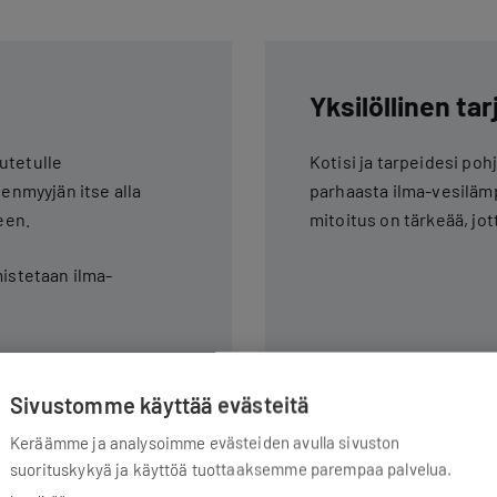
Yksilöllinen ta
utetulle
Kotisi ja tarpeidesi po
eenmyyjän itse alla
parhaasta ilma-vesilämpö
een.
mitoitus on tärkeää, jot
mistetaan ilma-
Sivustomme käyttää evästeitä
Keräämme ja analysoimme evästeiden avulla sivuston
suorituskykyä ja käyttöä tuottaaksemme parempaa palvelua.