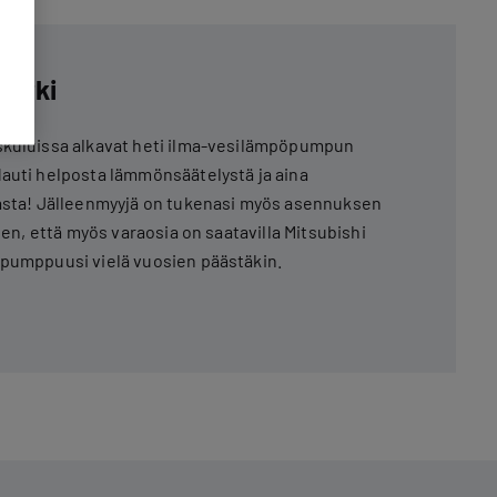
 arki
skuluissa alkavat heti ilma-vesilämpöpumpun
auti helposta lämmönsäätelystä ja aina
lasta! Jälleenmyyjä on tukenasi myös asennuksen
ihen, että myös varaosia on saatavilla Mitsubishi
öpumppuusi vielä vuosien päästäkin.