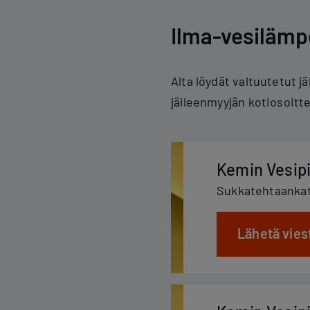
Ilma-vesilämp
Alta löydät valtuutetut 
jälleenmyyjän kotiosoitte
Kemin Vesipi
Sukkatehtaankat
Lähetä vies