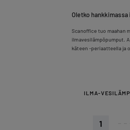
Oletko hankkimassa 
Scanoffice tuo maahan m
ilmavesilämpöpumput. A
käteen -periaatteella ja 
ILMA-VESILÄM
1