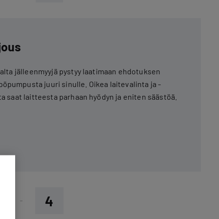
rjous
hjalta jälleenmyyjä pystyy laatimaan ehdotuksen
pumpusta juuri sinulle. Oikea laitevalinta ja -
ta saat laitteesta parhaan hyödyn ja eniten säästöä.
4