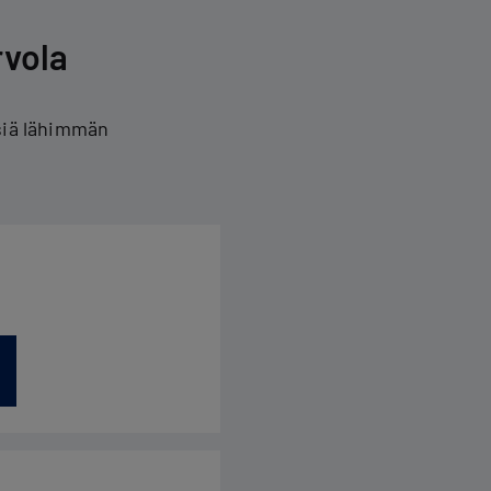
rvola
siä lähimmän