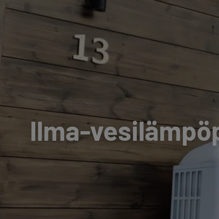
Ilma-vesilämpö