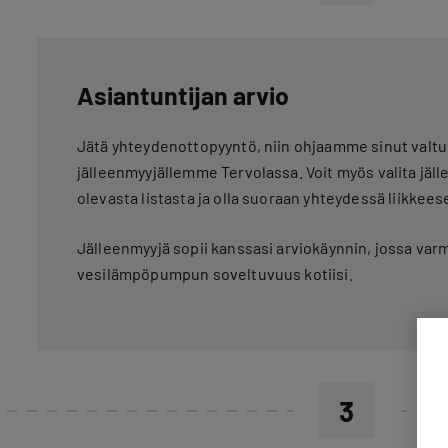
Asiantuntijan arvio
Jätä yhteydenottopyyntö, niin ohjaamme sinut valtu
jälleenmyyjällemme Tervolassa. Voit myös valita jäll
olevasta listasta ja olla suoraan yhteydessä liikkees
Jälleenmyyjä sopii kanssasi arviokäynnin, jossa var
vesilämpöpumpun soveltuvuus kotiisi.
3