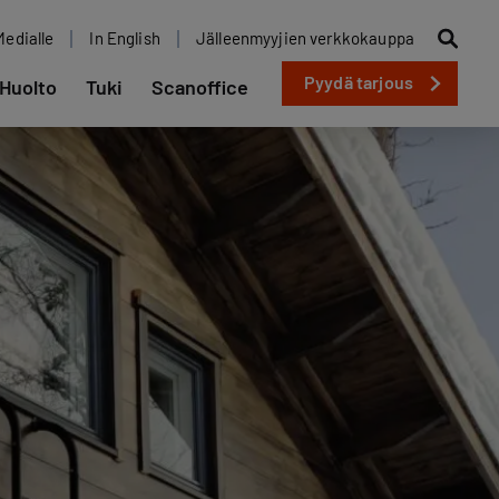
Medialle
In English
Jälleenmyyjien verkkokauppa
Pyydä tarjous
Huolto
Tuki
Scanoffice