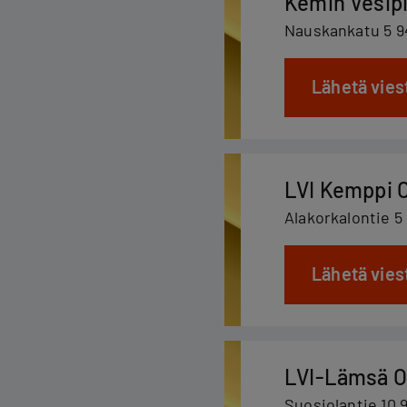
Kemin Vesipi
Nauskankatu 5 
Lähetä vies
LVI Kemppi 
Alakorkalontie 
Lähetä vies
LVI-Lämsä O
Suosiolantie 10