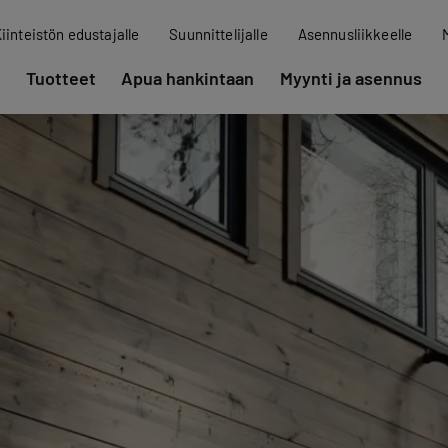
iinteistön edustajalle
Suunnittelijalle
Asennusliikkeelle
Tuotteet
Apua hankintaan
Myynti ja asennus