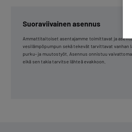
Suoraviivainen asennus
Ammattitaitoiset asentajamme toimittavat ja asenta
vesilämpöpumpun sekä tekevät tarvittavat vanhan 
purku- ja muutostyöt. Asennus onnistuu vaivattomast
eikä sen takia tarvitse lähteä evakkoon.