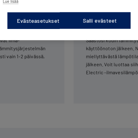
Lue lisää
Evästeasetukset
Salli evästeet
Huolettomampi
vat ilma-
Säästösi kodin lämmity
lämmitysjärjestelmän
käyttöönoton jälkeen. N
i vain 1-2 päivässä,
miellyttävästä lämpöti
jälkeen. Voit luottaa si
Electric -ilmavesilämp