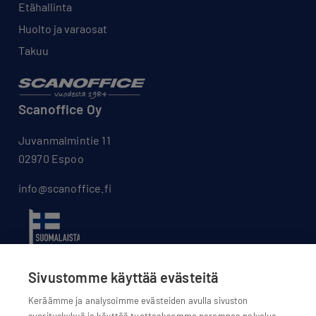
Etähallinta
Huolto ja varaosat
Takuu
Scanoffice Oy
Juvanmalmintie 11
02970 Espoo
info@scanoffice.fi
Sivustomme käyttää evästeitä
Keräämme ja analysoimme evästeiden avulla sivuston