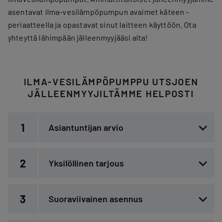
asentavat ilma-vesilämpöpumpun avaimet käteen -
periaatteella ja opastavat sinut laitteen käyttöön. Ota
yhteyttä lähimpään jälleenmyyjääsi alta!
ILMA-VESILÄMPÖPUMPPU UTSJOEN
JÄLLEENMYYJILTÄMME HELPOSTI
1
Asiantuntijan arvio
2
Yksilöllinen tarjous
3
Suoraviivainen asennus