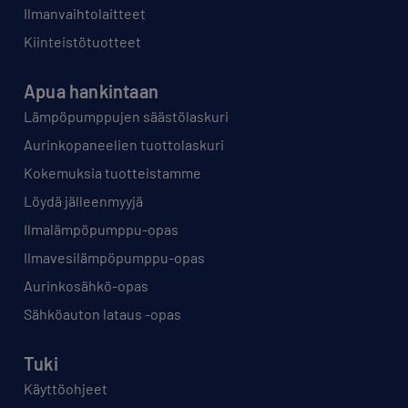
Ilmanvaihtolaitteet
Kiinteistötuotteet
Apua hankintaan
Lämpöpumppujen säästölaskuri
Aurinkopaneelien tuottolaskuri
Kokemuksia tuotteistamme
Löydä jälleenmyyjä
Ilmalämpöpumppu-opas
Ilmavesilämpöpumppu-opas
Aurinkosähkö-opas
Sähköauton lataus -opas
Tuki
Käyttöohjeet