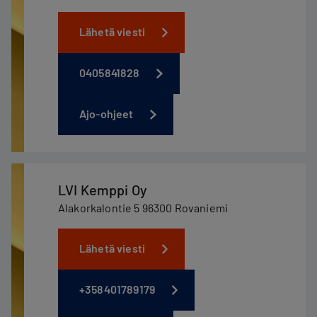
Lähetä viesti
0405841828
Ajo-ohjeet
LVI Kemppi Oy
Alakorkalontie 5 96300 Rovaniemi
Lähetä viesti
+358401789179