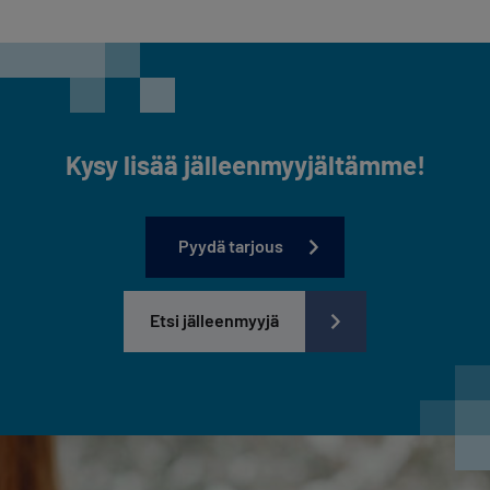
Kysy lisää jälleenmyyjältämme!
Pyydä tarjous
Etsi jälleenmyyjä