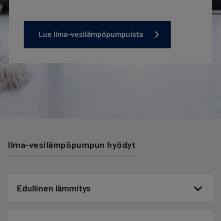
Lue ilma-vesilämpöpumpuista
Ilma-vesilämpöpumpun hyödyt
Edullinen lämmitys