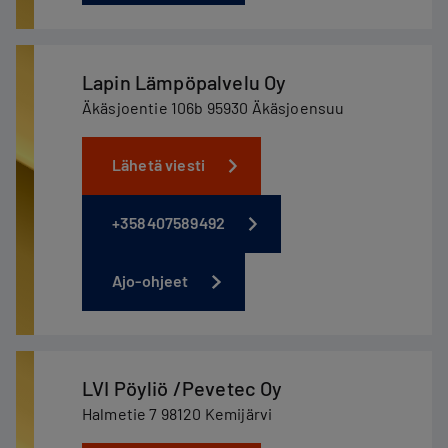
Lapin Lämpöpalvelu Oy
Äkäsjoentie 106b 95930 Äkäsjoensuu
Lähetä viesti
+358407589492
Ajo-ohjeet
LVI Pöyliö /Pevetec Oy
Halmetie 7 98120 Kemijärvi