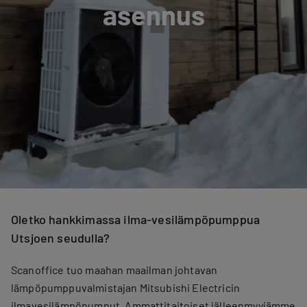
asennus
Oletko hankkimassa ilma-vesilämpöpumppua
Utsjoen seudulla?
Scanoffice tuo maahan maailman johtavan
lämpöpumppuvalmistajan Mitsubishi Electricin
ilmavesilämpöpumput. Ammattitaitoiset jälleenmyyjämme