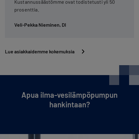
Kustannussäästömme ovat todistetusti yli 50
prosenttia.
Veli-Pekka Nieminen, DI
Lue asiakkaidemme kokemuksia
Apua ilma-ve­si­läm­pö­pum­pun
hankintaan?