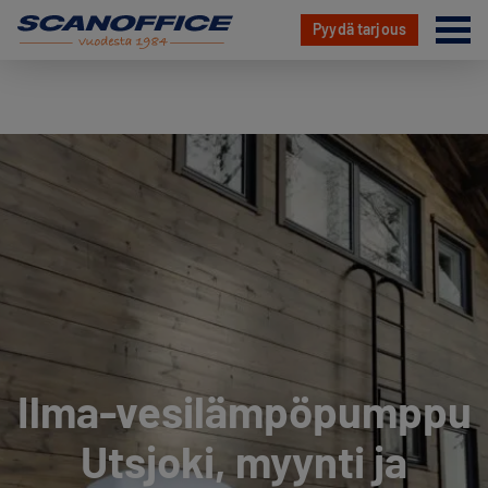
Va
Pyydä tarjous
Hyppää
sisältöön
Ilma-vesilämpöpumppu
Utsjoki, myynti ja