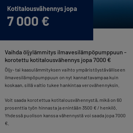
Kotitalous­vähennys jopa
7 000 €
Vaihda öljylämmitys ilmavesilämpöpumppuun -
korotettu kotitalousvähennys jopa 7000 €
Öljy- tai kaasulämmityksen vaihto ympäristöystävälliseen
ilmavesilämpöpumppuun on nyt kannattavampaa kuin
koskaan, sillä valtio tukee hankintaa verovähennyksin.
Voit saada korotettua kotitalousvähennystä, mikä on 60
prosenttia työn hinnasta ja enintään 3500 € / henkilö.
Yhdessä puolison kanssa vähennystä voi saada jopa 7000
€.