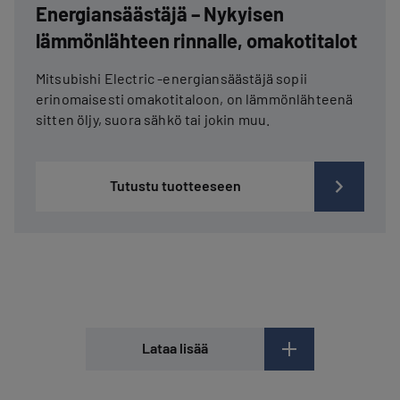
Energiansäästäjä – Nykyisen
lämmönlähteen rinnalle, omakotitalot
Mitsubishi Electric -energiansäästäjä sopii
erinomaisesti omakotitaloon, on lämmönlähteenä
sitten öljy, suora sähkö tai jokin muu.
Tutustu tuotteeseen
Lataa lisää