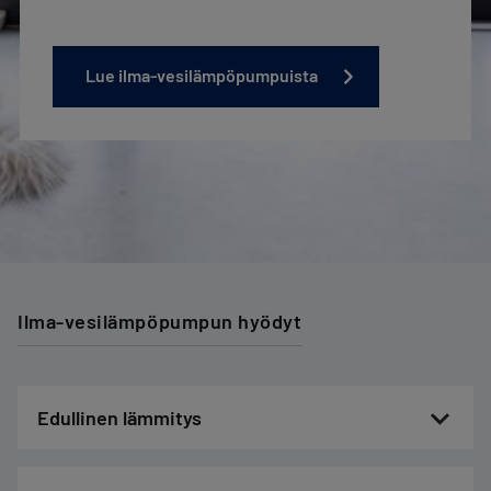
Lue ilma-vesilämpöpumpuista
Ilma-vesilämpöpumpun hyödyt
Edullinen lämmitys