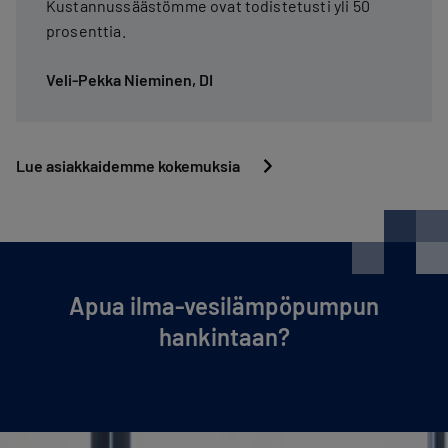
Kustannussäästömme ovat todistetusti yli 50
prosenttia.
Veli-Pekka Nieminen, DI
Lue asiakkaidemme kokemuksia
Apua ilma-ve­si­läm­pö­pum­pun
hankintaan?