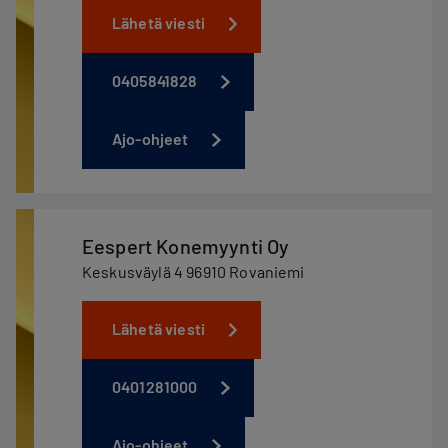
Lähetä viesti
0405841828
Ajo-ohjeet
Eespert Konemyynti Oy
Keskusväylä 4 96910 Rovaniemi
Lähetä viesti
0401281000
Ajo-ohjeet