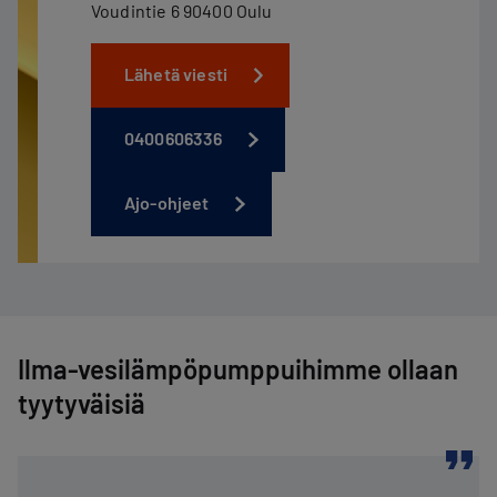
Voudintie 6 90400 Oulu
Lähetä viesti
0400606336
Ajo-ohjeet
Ilma-vesilämpöpumppuihimme ollaan
tyytyväisiä