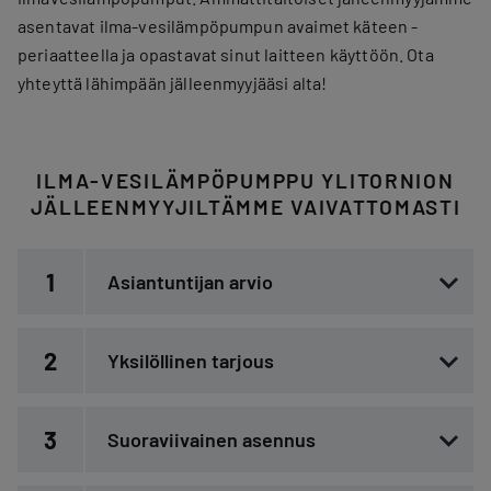
asentavat ilma-vesilämpöpumpun avaimet käteen -
periaatteella ja opastavat sinut laitteen käyttöön. Ota
yhteyttä lähimpään jälleenmyyjääsi alta!
ILMA-VESILÄMPÖPUMPPU YLITORNION
JÄLLEENMYYJILTÄMME VAIVATTOMASTI
1
Asiantuntijan arvio
2
Yksilöllinen tarjous
3
Suoraviivainen asennus