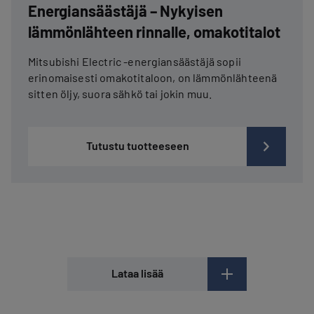
Energiansäästäjä – Nykyisen
lämmönlähteen rinnalle, omakotitalot
Mitsubishi Electric -energiansäästäjä sopii
erinomaisesti omakotitaloon, on lämmönlähteenä
sitten öljy, suora sähkö tai jokin muu.
Tutustu tuotteeseen
Lataa lisää