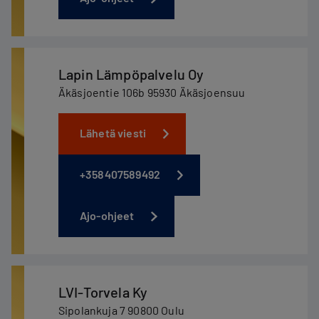
Lapin Lämpöpalvelu Oy
Äkäsjoentie 106b 95930 Äkäsjoensuu
Lähetä viesti
+358407589492
Ajo-ohjeet
LVI-Torvela Ky
Sipolankuja 7 90800 Oulu