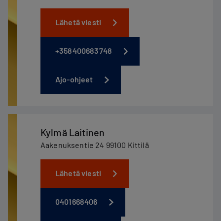
Lähetä viesti
+358400683748
Ajo-ohjeet
Kylmä Laitinen
Aakenuksentie 24 99100 Kittilä
Lähetä viesti
0401668406