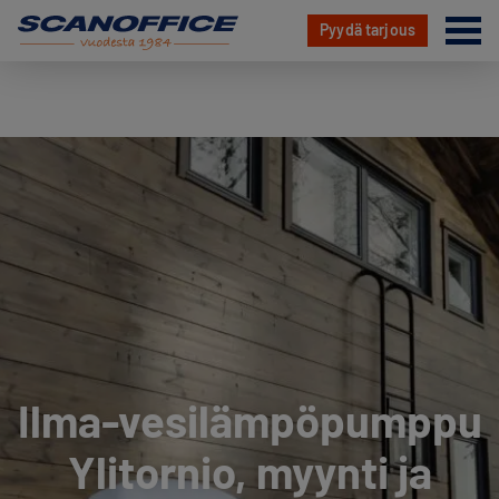
Va
Pyydä tarjous
Hyppää
sisältöön
Ilma-vesilämpöpumppu
Ylitornio, myynti ja