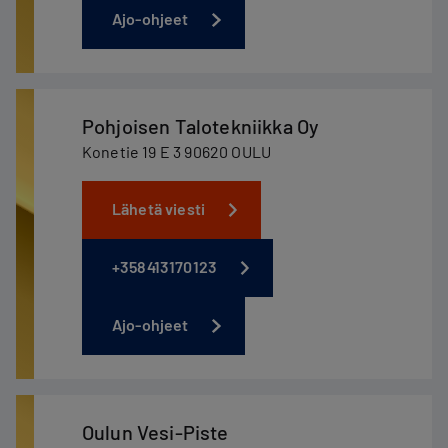
Ajo-ohjeet
Pohjoisen Talotekniikka Oy
Konetie 19 E 3 90620 OULU
Lähetä viesti
+358413170123
Ajo-ohjeet
Oulun Vesi-Piste