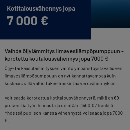
Kotitalous­vähennys jopa
7 000 €
Vaihda öljylämmitys ilmavesilämpöpumppuun -
korotettu kotitalousvähennys jopa 7000 €
Öljy- tai kaasulämmityksen vaihto ympäristöystävälliseen
ilmavesilämpöpumppuun on nyt kannattavampaa kuin
koskaan, sillä valtio tukee hankintaa verovähennyksin.
Voit saada korotettua kotitalousvähennystä, mikä on 60
prosenttia työn hinnasta ja enintään 3500 € / henkilö.
Yhdessä puolison kanssa vähennystä voi saada jopa 7000
€.