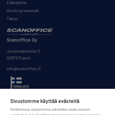
Etähallinta
Huolto ja varaosat
Takuu
Scanoffice Oy
Juvanmalmintie 11
02970 Espoo
info@scanoffice.fi
Sivustomme käyttää evästeitä
Keräämme ja analysoimme evästeiden avulla sivuston