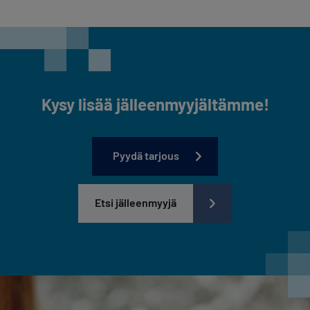
Kysy lisää jälleenmyyjältämme!
Pyydä tarjous
Etsi jälleenmyyjä