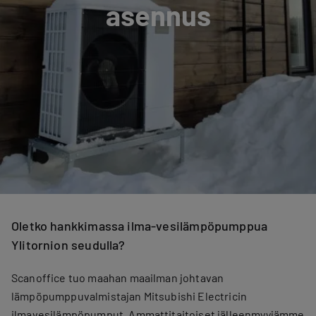
asennus
Oletko hankkimassa ilma-vesilämpöpumppua
Ylitornion seudulla?
Scanoffice tuo maahan maailman johtavan
lämpöpumppuvalmistajan Mitsubishi Electricin
ilmavesilämpöpumput. Ammattitaitoiset jälleenmyyjämme