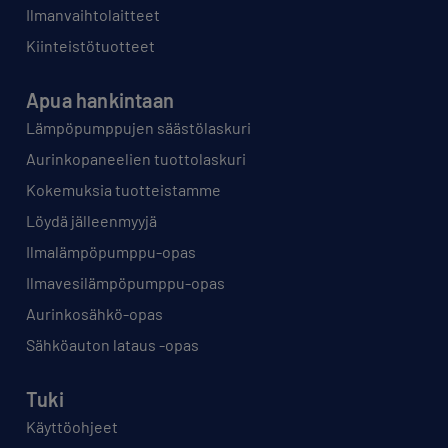
Ilmanvaihtolaitteet
Kiinteistötuotteet
Apua hankintaan
Lämpöpumppujen säästölaskuri
Aurinkopaneelien tuottolaskuri
Kokemuksia tuotteistamme
Löydä jälleenmyyjä
Ilmalämpöpumppu-opas
Ilmavesilämpöpumppu-opas
Aurinkosähkö-opas
Sähköauton lataus -opas
Tuki
Käyttöohjeet