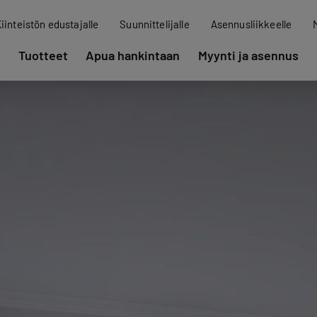
iinteistön edustajalle
Suunnittelijalle
Asennusliikkeelle
Tuotteet
Apua hankintaan
Myynti ja asennus