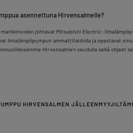
umppua asennettuna Hirvensalmelle?
markkinoiden johtavat Mitsubishi Electric -ilmalämpöp
at ilmalämpöpumpun ammattitaidolla ja opastavat sinut 
nnusliikkeemme Hirvensalmen seudulla sekä ohjeet la
UMPPU HIRVENSALMEN JÄLLEENMYYJILTÄM