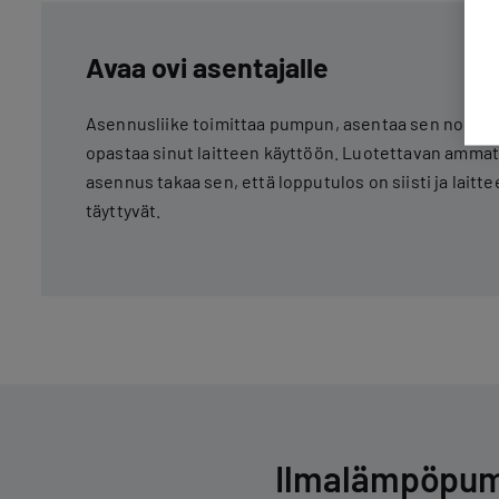
Avaa ovi asentajalle
Asennusliike toimittaa pumpun, asentaa sen nopeas
opastaa sinut laitteen käyttöön. Luotettavan ammat
asennus takaa sen, että lopputulos on siisti ja laitt
täyttyvät.
Ilmalämpöpump