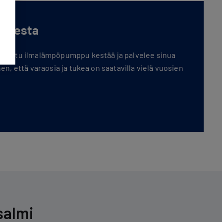
oksesta
sennettu ilmalämpöpumppu kestää ja palvelee sinua
hen, että varaosia ja tukea on saatavilla vielä vuosien
salmi