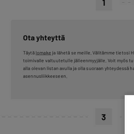
1
Ota yhteyttä
Täytä
lomake
ja lähetä se meille. Välitämme tietosi 
toimivalle valtuutetulle jälleenmyyjälle. Voit myös t
alla olevan listan avulla ja olla suoraan yhteydessä 
asennusliikkeeseen.
3