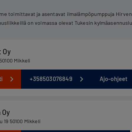
mme toimittavat ja asentavat ilmalämpöpumppuja Hirvens
usliikkeillä on voimassa olevat Tukesin kylmäasennuslu
t Oy
 50100 Mikkeli
ti
+358503076849
Ajo-ohjeet
 Oy
 19 50100 Mikkeli