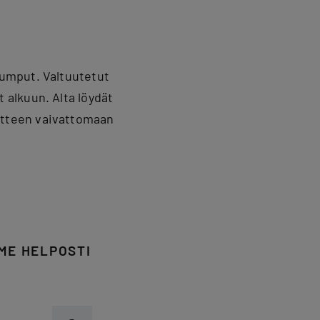
umput. Valtuutetut
alkuun. Alta löydät
itteen vaivattomaan
ME HELPOSTI