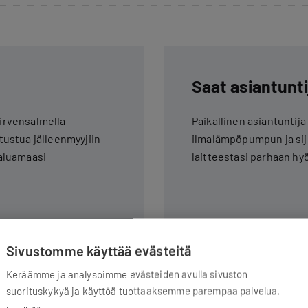
Saat asiantunti
Hirvensalmella
Paikallinen asiantuntij
utustua jälleenmyyjiin
ilmalämpöpumpun ja sijo
haluamaasi
laitteestasi parhaan hyö
Sivustomme käyttää evästeitä
Keräämme ja analysoimme evästeiden avulla sivuston
suorituskykyä ja käyttöä tuottaaksemme parempaa palvelua.