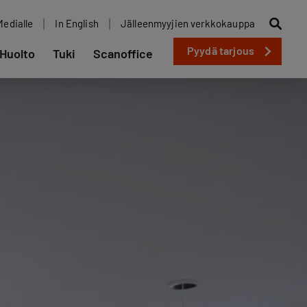
Medialle
In English
Jälleenmyyjien verkkokauppa
Pyydä tarjous
Huolto
Tuki
Scanoffice