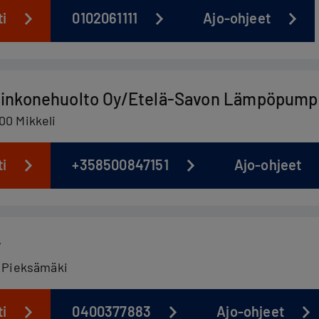
ti
0102061111
Ajo-ohjeet
inkonehuolto Oy/Etelä-Savon Lämpöpump
00 Mikkeli
ti
+358500847151
Ajo-ohjeet
y
0 Pieksämäki
ti
0400377883
Ajo-ohjeet