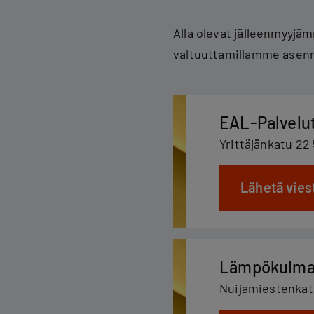
Alla olevat jälleenmyyjä
valtuuttamillamme asenn
EAL-Palvelu
Yrittäjänkatu 22
Lähetä vies
Lämpökulma
Nuijamiestenkatu