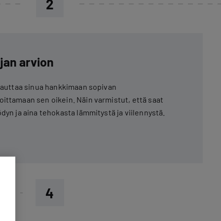
2
jan arvion
a auttaa sinua hankkimaan sopivan
ittamaan sen oikein. Näin varmistut, että saat
dyn ja aina tehokasta lämmitystä ja viilennystä.
4