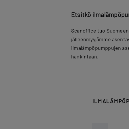
Etsitkö ilmalämpöp
Scanoffice tuo Suomeen 
jälleenmyyjämme asentav
ilmalämpöpumppujen ase
hankintaan.
ILMALÄMPÖP