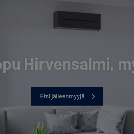
u Hirvensalmi, my
Etsi jälleenmyyjä