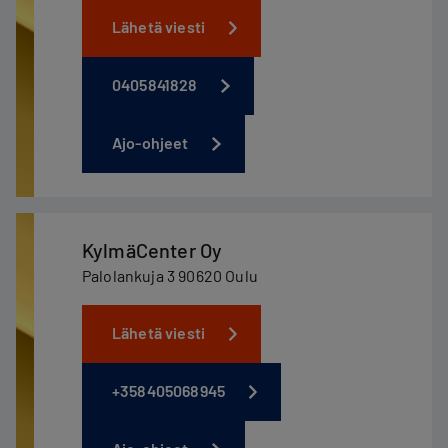
Lähetä viesti
0405841828
Ajo-ohjeet
KylmäCenter Oy
Palolankuja 3 90620 Oulu
Lähetä viesti
+358405068945