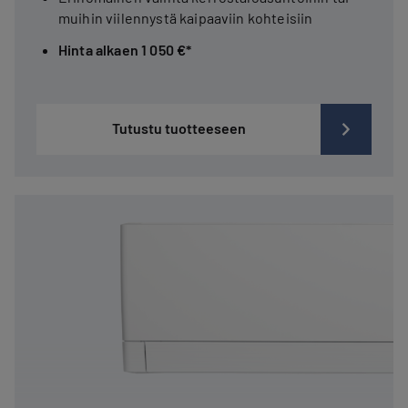
muihin viilennystä kaipaaviin kohteisiin
Hinta alkaen 1 050 €*
Tutustu tuotteeseen