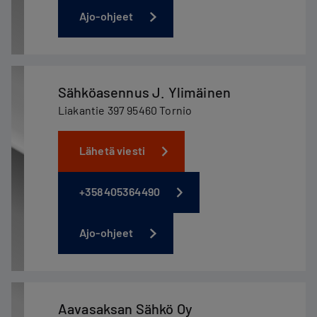
Ajo-ohjeet
Sähköasennus J. Ylimäinen
Liakantie 397 95460 Tornio
Lähetä viesti
+358405364490
Ajo-ohjeet
Aavasaksan Sähkö Oy