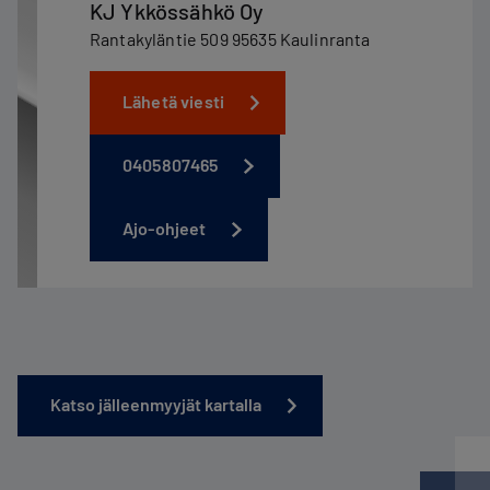
KJ Ykkössähkö Oy
Rantakyläntie 509 95635 Kaulinranta
Lähetä viesti
0405807465
Ajo-ohjeet
Katso jälleenmyyjät kartalla