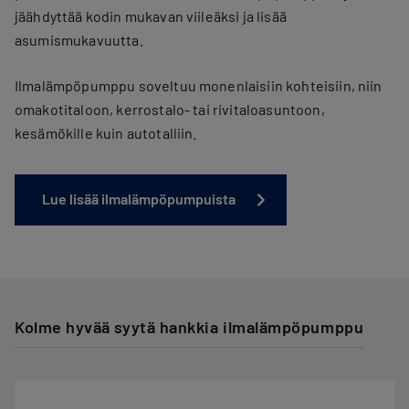
jäähdyttää kodin mukavan viileäksi ja lisää
asumismukavuutta.
Ilmalämpöpumppu soveltuu monenlaisiin kohteisiin, niin
omakotitaloon, kerrostalo- tai rivitaloasuntoon,
kesämökille kuin autotalliin.
Lue lisää ilmalämpöpumpuista
Kolme hyvää syytä hankkia ilmalämpöpumppu