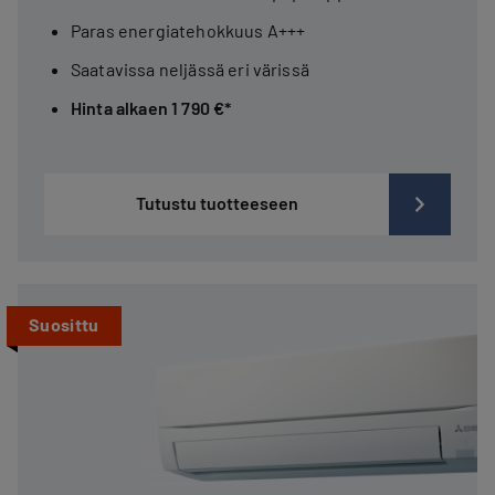
Paras energiatehokkuus A+++
Saatavissa neljässä eri värissä
Hinta alkaen 1 790 €*
Tutustu tuotteeseen
Suosittu