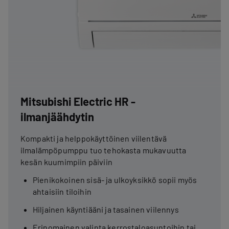
Mitsubishi Electric HR -
ilmanjäähdytin
Kompakti ja helppokäyttöinen viilentävä
ilmalämpöpumppu tuo tehokasta mukavuutta
kesän kuumimpiin päiviin
Pienikokoinen sisä- ja ulkoyksikkö sopii myös
ahtaisiin tiloihin
Hiljainen käyntiääni ja tasainen viilennys
Erinomainen valinta kerrostaloasuntoihin tai