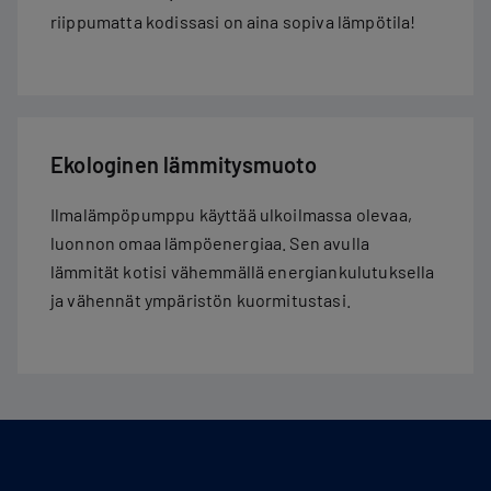
riippumatta kodissasi on aina sopiva lämpötila!
Ekologinen lämmitysmuoto
Ilmalämpöpumppu käyttää ulkoilmassa olevaa,
luonnon omaa lämpöenergiaa. Sen avulla
lämmität kotisi vähemmällä energiankulutuksella
ja vähennät ympäristön kuormitustasi.