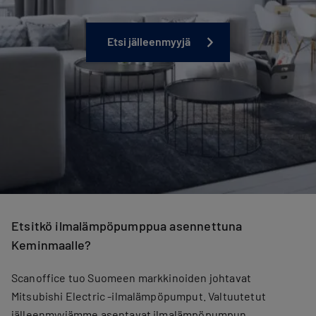
Etsi jälleenmyyjä
Etsitkö ilmalämpöpumppua asennettuna
Keminmaalle?
Scanoffice tuo Suomeen markkinoiden johtavat
Mitsubishi Electric -ilmalämpöpumput. Valtuutetut
jälleenmyyjämme asentavat ilmalämpöpumpun