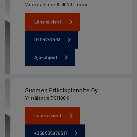
Veturitallintie 15 95410 Tornio
Lähetä viesti
0405747493
Ajo-ohjeet
Suomen Erikoispinnoite Oy
Yrittäjäntie 7 91100 Ii
Lähetä viesti
+358505876317