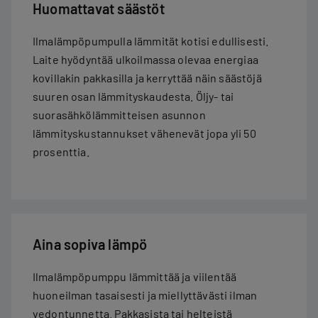
Huomattavat säästöt
Ilmalämpöpumpulla lämmität kotisi edullisesti.
Laite hyödyntää ulkoilmassa olevaa energiaa
kovillakin pakkasilla ja kerryttää näin säästöjä
suuren osan lämmityskaudesta. Öljy- tai
suorasähkölämmitteisen asunnon
lämmityskustannukset vähenevät jopa yli 50
prosenttia.
Aina sopiva lämpö
Ilmalämpöpumppu lämmittää ja viilentää
huoneilman tasaisesti ja miellyttävästi ilman
vedontunnetta. Pakkasista tai helteistä