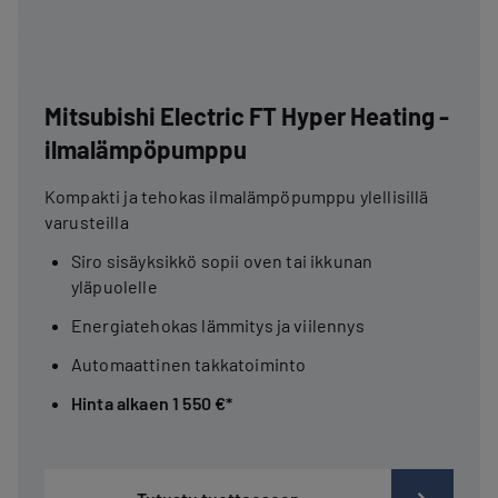
Mitsubishi Electric FT Hyper Heating -
ilmalämpöpumppu
Kompakti ja tehokas ilmalämpöpumppu ylellisillä
varusteilla
Siro sisäyksikkö sopii oven tai ikkunan
yläpuolelle
Energiatehokas lämmitys ja viilennys
Automaattinen takkatoiminto
Hinta alkaen 1 550 €*