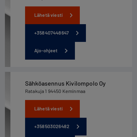
Lähetä viesti
+358407448647
Ajo-ohjeet
Sähköasennus Kivilompolo Oy
Ratakuja 1 94450 Keminmaa
Lähetä viesti
+358503026482