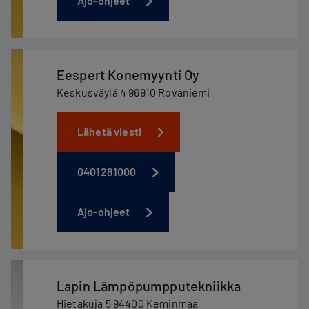
Ajo-ohjeet
Eespert Konemyynti Oy
Keskusväylä 4 96910 Rovaniemi
Lähetä viesti
0401281000
Ajo-ohjeet
Lapin Lämpöpumpputekniikka
Hietakuja 5 94400 Keminmaa