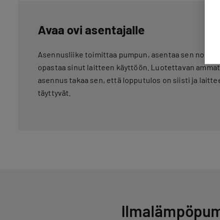
Avaa ovi asentajalle
Asennusliike toimittaa pumpun, asentaa sen nopeas
opastaa sinut laitteen käyttöön. Luotettavan ammat
asennus takaa sen, että lopputulos on siisti ja laitt
täyttyvät.
Ilmalämpöpump