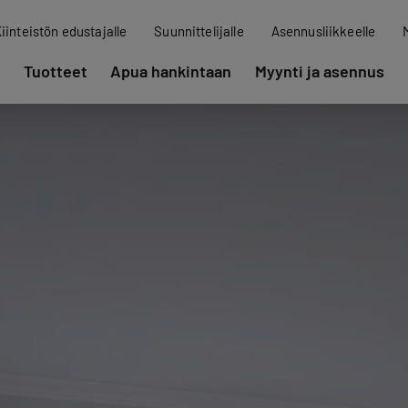
iinteistön edustajalle
Suunnittelijalle
Asennusliikkeelle
Tuotteet
Apua hankintaan
Myynti ja asennus