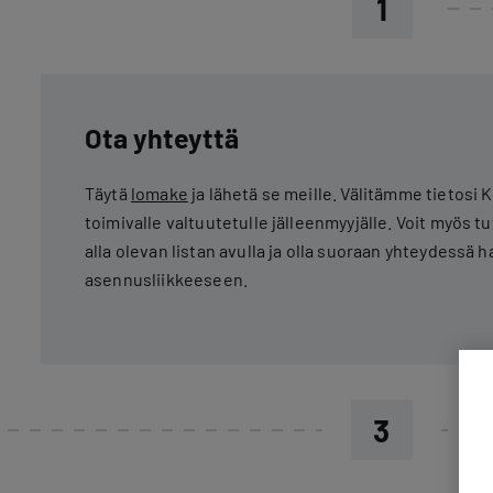
1
Ota yhteyttä
Täytä
lomake
ja lähetä se meille. Välitämme tietosi
toimivalle valtuutetulle jälleenmyyjälle. Voit myös t
alla olevan listan avulla ja olla suoraan yhteydessä 
asennusliikkeeseen.
3