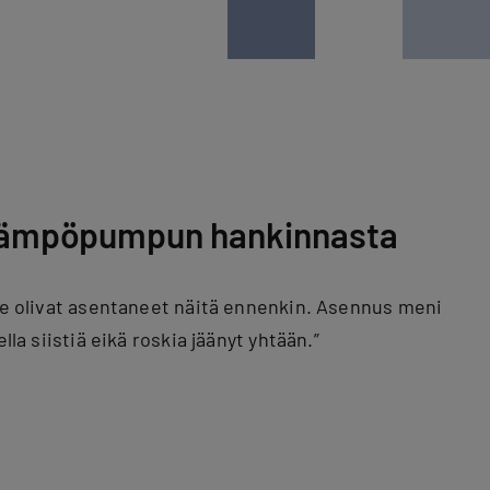
lämpöpumpun hankinnasta
 he olivat asentaneet näitä ennenkin. Asennus meni
ella siistiä eikä roskia jäänyt yhtään.”