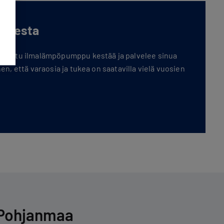
oksesta
sennettu ilmalämpöpumppu kestää ja palvelee sinua
hen, että varaosia ja tukea on saatavilla vielä vuosien
-Pohjanmaa