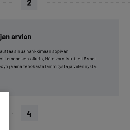
2
jan arvion
a auttaa sinua hankkimaan sopivan
ittamaan sen oikein. Näin varmistut, että saat
dyn ja aina tehokasta lämmitystä ja viilennystä.
4