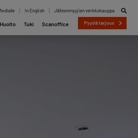
Medialle
In English
Jälleenmyyjien verkkokauppa
Pyydä tarjous
Huolto
Tuki
Scanoffice