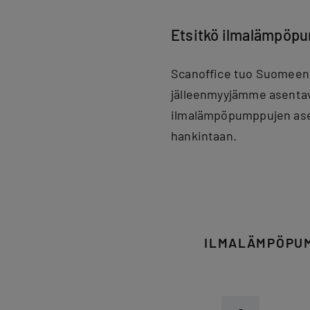
Etsitkö ilmalämpöp
Scanoffice tuo Suomeen 
jälleenmyyjämme asentav
ilmalämpöpumppujen ase
hankintaan.
ILMALÄMPÖPUM