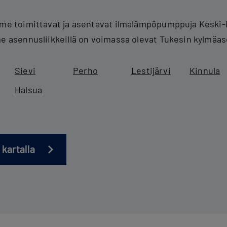
ämme toimittavat ja asentavat ilmalämpöpumppuja Keski
me asennusliikkeillä on voimassa olevat Tukesin kylmäa
Sievi
Perho
Lestijärvi
Kinnula
Halsua
 kartalla