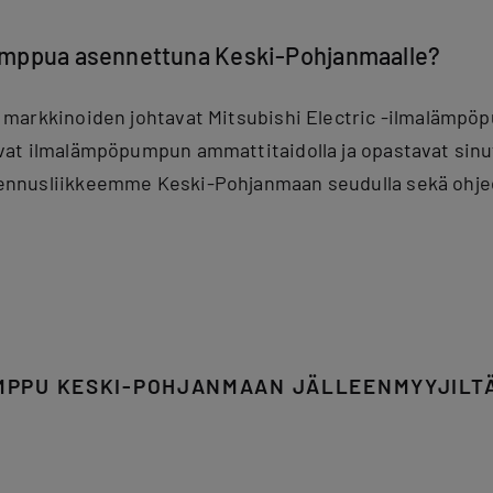
umppua asennettuna Keski-Pohjanmaalle?
markkinoiden johtavat Mitsubishi Electric -ilmalämpöp
at ilmalämpöpumpun ammattitaidolla ja opastavat sinut 
nnusliikkeemme Keski-Pohjanmaan seudulla sekä ohjee
PPU KESKI-POHJANMAAN JÄLLEENMYYJILT