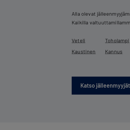
Alla olevat jälleenmyyj
Kaikilla valtuuttamillam
Veteli
Toholampi
Kaustinen
Kannus
Katso jälleenmyyjät