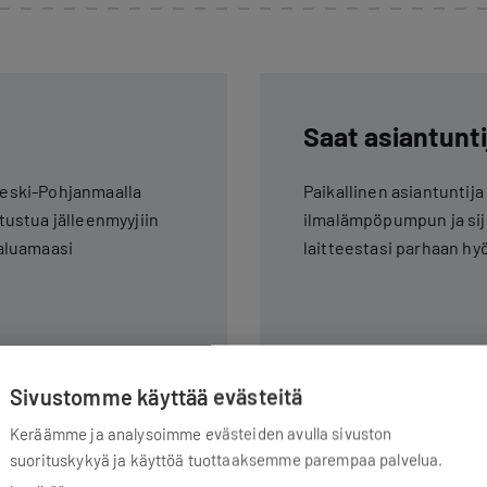
Saat asiantunti
 Keski-Pohjanmaalla
Paikallinen asiantuntij
utustua jälleenmyyjiin
ilmalämpöpumpun ja sijo
haluamaasi
laitteestasi parhaan hyö
Sivustomme käyttää evästeitä
Keräämme ja analysoimme evästeiden avulla sivuston
suorituskykyä ja käyttöä tuottaaksemme parempaa palvelua.