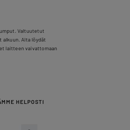
umput. Valtuutetut
alkuun. Alta löydät
t laitteen vaivattomaan
ÄMME HELPOSTI