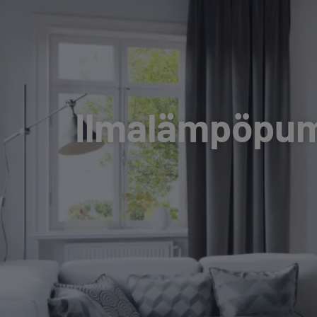
Ilmalämpöpum