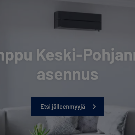
ppu Keski-Pohjanm
asennus
Etsi jälleenmyyjä