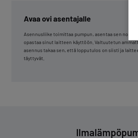
Avaa ovi asentajalle
Asennusliike toimittaa pumpun, asentaa sen nopeas
opastaa sinut laitteen käyttöön. Valtuutetun ammat
asennus takaa sen, että lopputulos on siisti ja laitt
täyttyvät.
Ilmalämpöpump