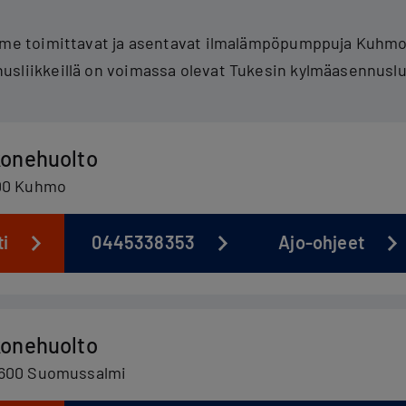
mme toimittavat ja asentavat ilmalämpöpumppuja Kuhmon
usliikkeillä on voimassa olevat Tukesin kylmäasennuslu
konehuolto
900 Kuhmo
ti
0445338353
Ajo-ohjeet
konehuolto
9600 Suomussalmi