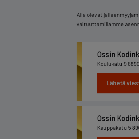
Alla olevat jälleenmyyjä
valtuuttamillamme asenn
Ossin Kodin
Koulukatu 9 88
Lähetä vies
Ossin Kodin
Kauppakatu 5 8