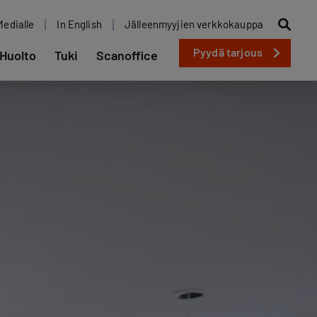
Medialle
In English
Jälleenmyyjien verkkokauppa
Pyydä tarjous
Huolto
Tuki
Scanoffice