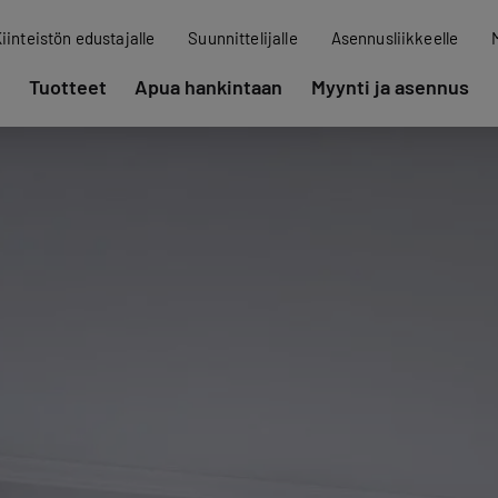
iinteistön edustajalle
Suunnittelijalle
Asennusliikkeelle
Tuotteet
Apua hankintaan
Myynti ja asennus