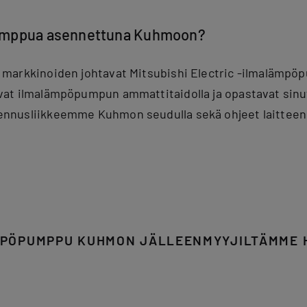
umppua asennettuna Kuhmoon?
markkinoiden johtavat Mitsubishi Electric -ilmalämpöp
at ilmalämpöpumpun ammattitaidolla ja opastavat sinut 
nnusliikkeemme Kuhmon seudulla sekä ohjeet laitteen
PÖPUMPPU KUHMON JÄLLEENMYYJILTÄMME 