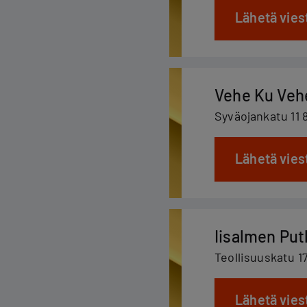
Lähetä vies
Vehe Ku Veh
Syväojankatu 11 
Lähetä vies
Iisalmen Pu
Teollisuuskatu 17
Lähetä vies