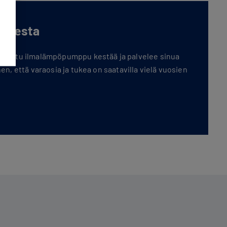
oksesta
sennettu ilmalämpöpumppu kestää ja palvelee sinua
hen, että varaosia ja tukea on saatavilla vielä vuosien