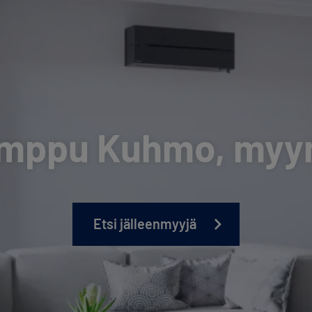
mppu Kuhmo, myynt
Etsi jälleenmyyjä