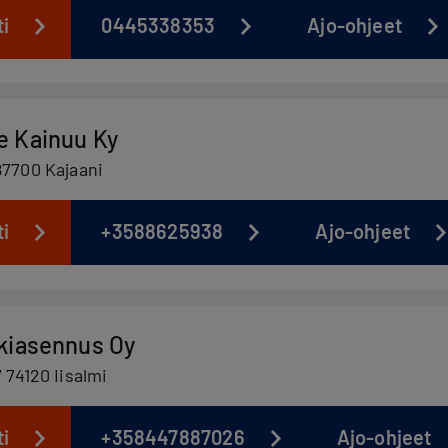
ti
0445338353
Ajo-ohjeet
e Kainuu Ky
87700 Kajaani
ti
+3588625938
Ajo-ohjeet
tkiasennus Oy
 74120 Iisalmi
ti
+358447887026
Ajo-ohjeet