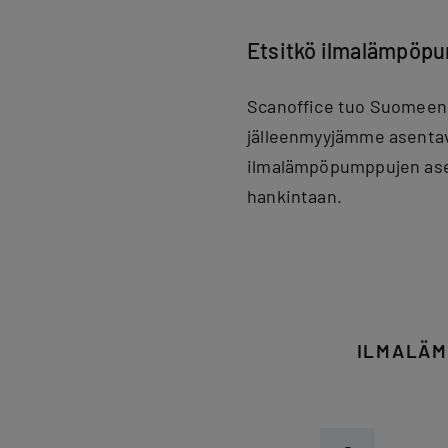
Etsitkö ilmalämpöp
Scanoffice tuo Suomeen 
jälleenmyyjämme asentav
ilmalämpöpumppujen ase
hankintaan.
ILMALÄM