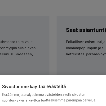
Saat asiantunti
 Kuhmossa toimivalle
Paikallinen asiantuntij
leenmyyjiin alla olevan
ilmalämpöpumpun ja sijo
 asennusliikkeeseen.
laitteestasi parhaan hyö
Sivustomme käyttää evästeitä
Keräämme ja analysoimme evästeiden avulla sivuston
suorituskykyä ja käyttöä tuottaaksemme parempaa palvelua.