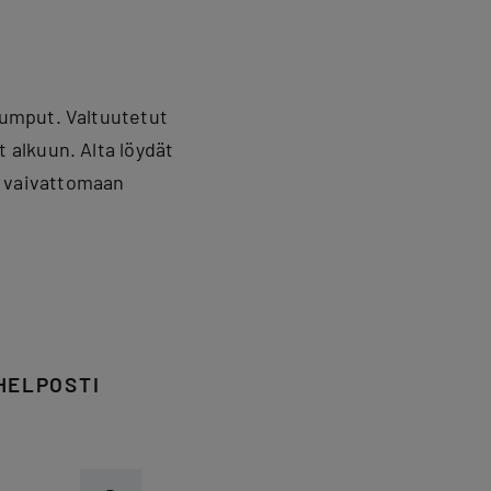
umput. Valtuutetut
alkuun. Alta löydät
 vaivattomaan
HELPOSTI