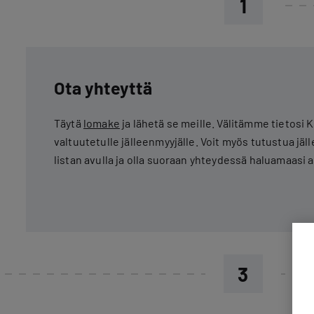
1
Ota yhteyttä
Täytä
lomake
ja lähetä se meille. Välitämme tietosi
valtuutetulle jälleenmyyjälle. Voit myös tutustua jäl
listan avulla ja olla suoraan yhteydessä haluamaasi
3