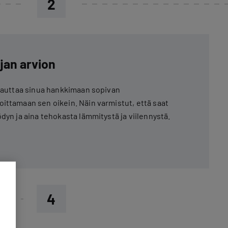
2
jan arvion
a auttaa sinua hankkimaan sopivan
ittamaan sen oikein. Näin varmistut, että saat
dyn ja aina tehokasta lämmitystä ja viilennystä.
4