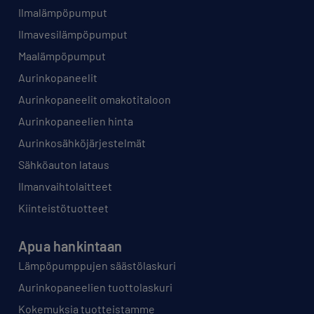
Ilmalämpöpumput
Ilmavesilämpöpumput
Maalämpöpumput
Aurinkopaneelit
Aurinkopaneelit omakotitaloon
Aurinkopaneelien hinta
Aurinkosähköjärjestelmät
Sähköauton lataus
Ilmanvaihtolaitteet
Kiinteistötuotteet
Apua hankintaan
Lämpöpumppujen säästölaskuri
Aurinkopaneelien tuottolaskuri
Kokemuksia tuotteistamme