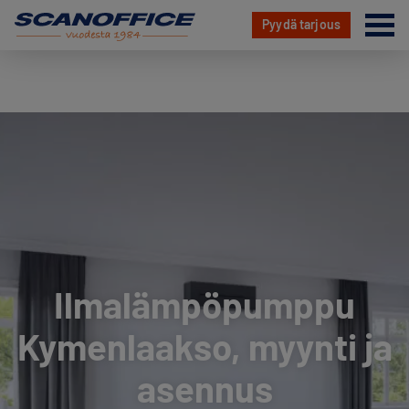
Va
Pyydä tarjous
Hyppää
sisältöön
Ilmalämpöpumppu
Kymenlaakso, myynti ja
asennus