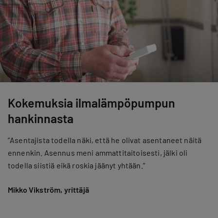
Kokemuksia ilmalämpöpumpun
hankinnasta
”Asentajista todella näki, että he olivat asentaneet näitä
ennenkin. Asennus meni ammattitaitoisesti, jälki oli
todella siistiä eikä roskia jäänyt yhtään.”
Mikko Vikström, yrittäjä