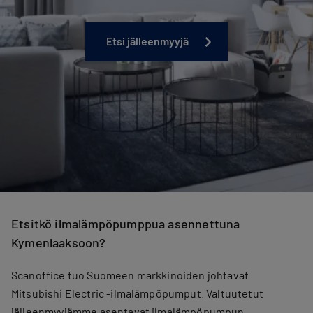
Etsi jälleenmyyjä
Etsitkö ilmalämpöpumppua asennettuna
Kymenlaaksoon?
Scanoffice tuo Suomeen markkinoiden johtavat
Mitsubishi Electric -ilmalämpöpumput. Valtuutetut
jälleenmyyjämme asentavat ilmalämpöpumpun