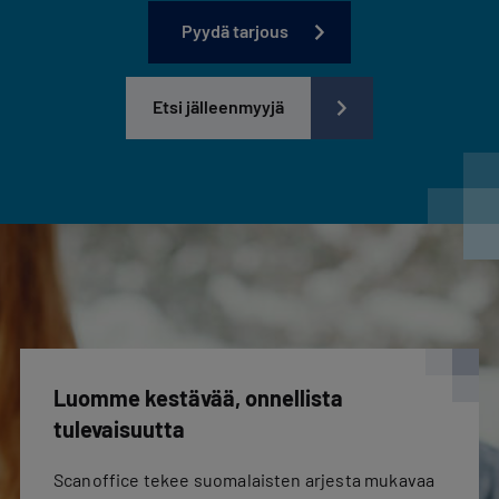
Pyydä tarjous
Etsi jälleenmyyjä
Luomme kestävää, onnellista
tulevaisuutta
Scanoffice tekee suomalaisten arjesta mukavaa