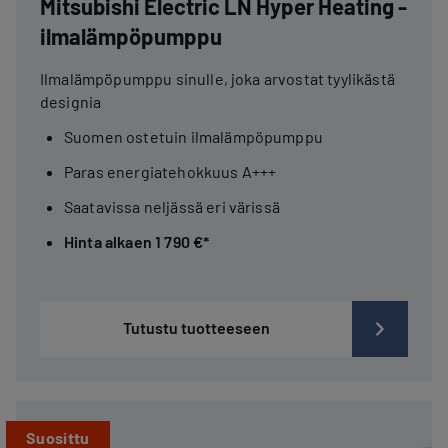
Mitsubishi Electric LN Hyper Heating -
ilmalämpöpumppu
Ilmalämpöpumppu sinulle, joka arvostat tyylikästä
designia
Suomen ostetuin ilmalämpöpumppu
Paras energiatehokkuus A+++
Saatavissa neljässä eri värissä
Hinta alkaen 1 790 €*
Tutustu tuotteeseen
Suosittu