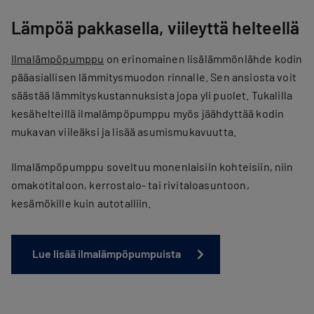
Lämpöä pakkasella, viileyttä helteellä
Ilmalämpöpumppu
on erinomainen lisälämmönlähde kodin
pääasiallisen lämmitysmuodon rinnalle. Sen ansiosta voit
säästää lämmityskustannuksista jopa yli puolet. Tukalilla
kesähelteillä ilmalämpöpumppu myös jäähdyttää kodin
mukavan viileäksi ja lisää asumismukavuutta.
Ilmalämpöpumppu soveltuu monenlaisiin kohteisiin, niin
omakotitaloon, kerrostalo- tai rivitaloasuntoon,
kesämökille kuin autotalliin.
Lue lisää ilmalämpöpumpuista