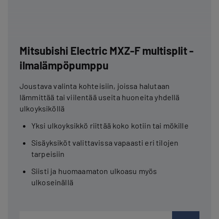
Mitsubishi Electric MXZ-F multisplit -
ilmalämpöpumppu
Joustava valinta kohteisiin, joissa halutaan
lämmittää tai viilentää useita huoneita yhdellä
ulkoyksiköllä
Yksi ulkoyksikkö riittää koko kotiin tai mökille
Sisäyksiköt valittavissa vapaasti eri tilojen
tarpeisiin
Siisti ja huomaamaton ulkoasu myös
ulkoseinällä