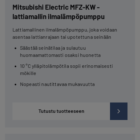
Mitsubishi Electric MFZ-KW -
lattiamallin ilmalämpöpumppu
Lattiamallinen ilmalämpöpumppu, joka voidaan
asentaa lattianrajaan tai upotettuna seinään
Säästää seinätilaa ja sulautuu
huomaamattomasti osaksi huonetta
10 °C ylläpitolämpötila sopii erinomaisesti
mökille
Nopeasti nautittavaa mukavuutta
Tutustu tuotteeseen