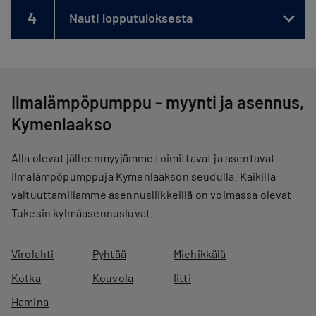
4
Nauti lopputuloksesta
Ilmalämpöpumppu - myynti ja asennus,
Kymenlaakso
Alla olevat jälleenmyyjämme toimittavat ja asentavat
ilmalämpöpumppuja Kymenlaakson seudulla. Kaikilla
valtuuttamillamme asennusliikkeillä on voimassa olevat
Tukesin kylmäasennusluvat.
Virolahti
Pyhtää
Miehikkälä
Kotka
Kouvola
Iitti
Hamina