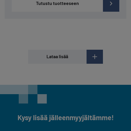
Tutustu tuotteeseen
Lataa lisää
Kysy lisää jälleenmyyjältämme!