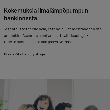
Kokemuksia ilmalämpöpumpun
hankinnasta
”Asentajista todella näki, että he olivat asentaneet näitä
ennenkin. Asennus meni ammattitaitoisesti, jälki oli
todella siistiä eikä roskia jäänyt yhtään.”
Mikko Vikström, yrittäjä