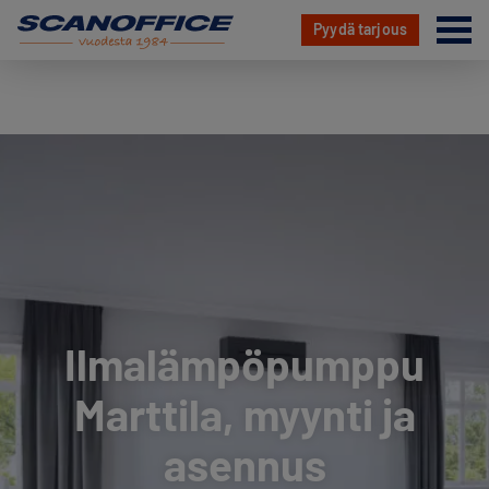
Va
Pyydä tarjous
Hyppää
sisältöön
Ilmalämpöpumppu
Marttila, myynti ja
asennus