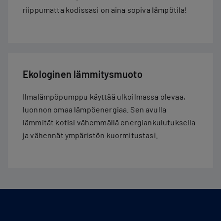
riippumatta kodissasi on aina sopiva lämpötila!
Ekologinen lämmitysmuoto
Ilmalämpöpumppu käyttää ulkoilmassa olevaa,
luonnon omaa lämpöenergiaa. Sen avulla
lämmität kotisi vähemmällä energiankulutuksella
ja vähennät ympäristön kuormitustasi.