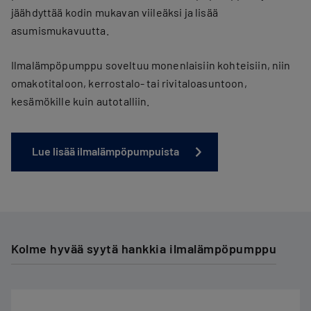
jäähdyttää kodin mukavan viileäksi ja lisää
asumismukavuutta.
Ilmalämpöpumppu soveltuu monenlaisiin kohteisiin, niin
omakotitaloon, kerrostalo- tai rivitaloasuntoon,
kesämökille kuin autotalliin.
Lue lisää ilmalämpöpumpuista
Kolme hyvää syytä hankkia ilmalämpöpumppu