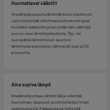
Huomattavat säästöt
Ilmalämpöpumpulla lämmität kotisi edullisesti.
Laite hyödyntää ulkoilmassa olevaa energiaa
kovillakin pakkasilla ja kerryttää näin säästöjä
suuren osan lämmityskaudesta. Öljy- tai
suorasähkölämmitteisen asunnon
lämmityskustannukset vähenevät jopa yli 50
prosenttia.
Aina sopiva lämpö
Ilmalämpöpumppu lämmittää ja viilentää
huoneilman tasaisesti ja miellyttävästi ilman
vedontunnetta. Pakkasista tai helteistä