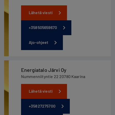
Lähetä viesti
+358505659670
Ajo-ohjeet
Energiatalo Järvi Oy
Nummenniityntie 22 20780 Kaarina
Lähetä viesti
+35827275700