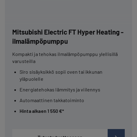
Mitsubishi Electric FT Hyper Heating -
ilmalämpöpumppu
Kompakti ja tehokas ilmalämpöpumppu ylellisillä
varusteilla
Siro sisäyksikkö sopii oven tai ikkunan
yläpuolelle
Energiatehokas lämmitys ja viilennys
Automaattinen takkatoiminto
Hinta alkaen 1 550 €*