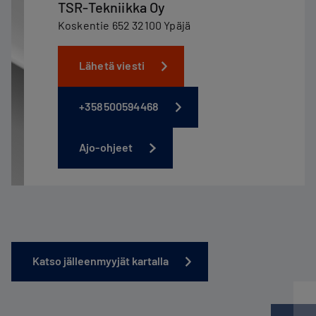
TSR-Tekniikka Oy
Koskentie 652 32100 Ypäjä
Lähetä viesti
+358500594468
Ajo-ohjeet
Katso jälleenmyyjät kartalla