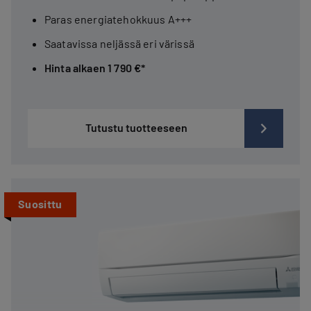
Paras energiatehokkuus A+++
Saatavissa neljässä eri värissä
Hinta alkaen 1 790 €*
Tutustu tuotteeseen
Suosittu