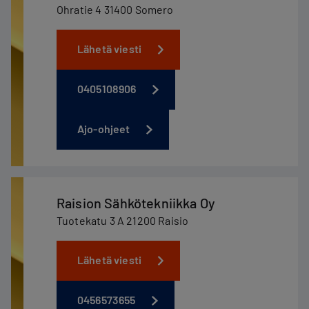
Ohratie 4 31400 Somero
Lähetä viesti
0405108906
Ajo-ohjeet
Raision Sähkötekniikka Oy
Tuotekatu 3 A 21200 Raisio
Lähetä viesti
0456573655