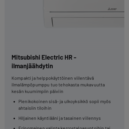
Mitsubishi Electric HR -
ilmanjäähdytin
Kompakti ja helppokäyttöinen viilentävä
ilmalämpöpumppu tuo tehokasta mukavuutta
kesän kuumimpiin päiviin
Pienikokoinen sisä- ja ulkoyksikkö sopii myös
ahtaisiin tiloihin
Hiljainen käyntiääni ja tasainen viilennys
Erinomainen valinta kerrostaloasuntoihin tai