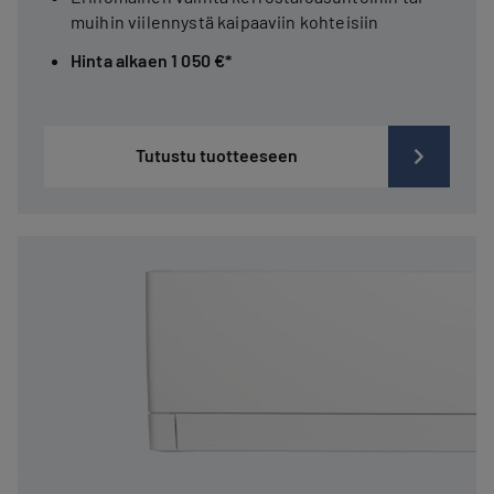
muihin viilennystä kaipaaviin kohteisiin
Hinta alkaen 1 050 €*
Tutustu tuotteeseen