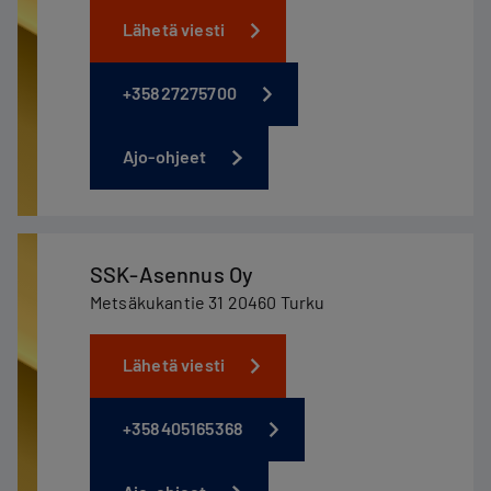
Lähetä viesti
+35827275700
Ajo-ohjeet
SSK-Asennus Oy
Metsäkukantie 31 20460 Turku
Lähetä viesti
+358405165368