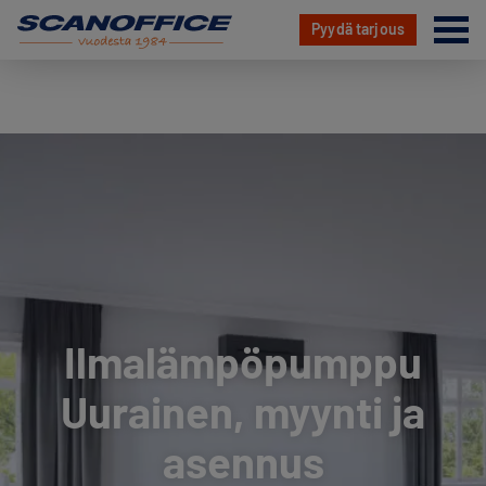
Va
Pyydä tarjous
Hyppää
sisältöön
Ilmalämpöpumppu
Uurainen, myynti ja
asennus