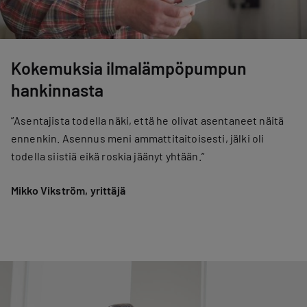
Kokemuksia ilmalämpöpumpun
hankinnasta
”Asentajista todella näki, että he olivat asentaneet näitä
ennenkin. Asennus meni ammattitaitoisesti, jälki oli
todella siistiä eikä roskia jäänyt yhtään.”
Mikko Vikström, yrittäjä