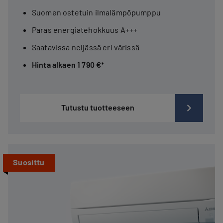
Suomen ostetuin ilmalämpöpumppu
Paras energiatehokkuus A+++
Saatavissa neljässä eri värissä
Hinta alkaen 1 790 €*
Tutustu tuotteeseen
Suosittu