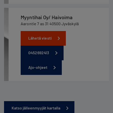
Myyntihai Oy/ Haivoima
Aarontie 7 as 31 40500 Jyväskylä
Lähetä viesti
0452692413
Ajo-ohjeet
Katso jälleenmyyjät kartalla