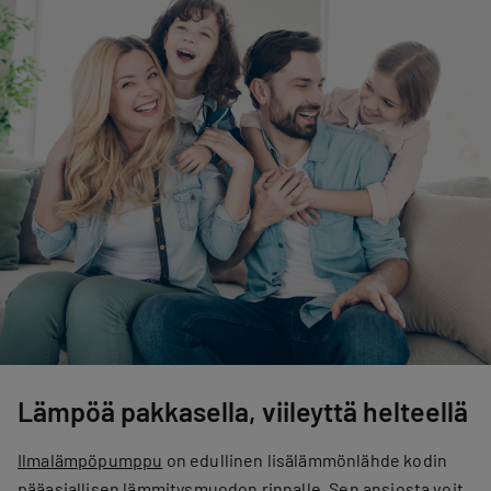
Lämpöä pakkasella, viileyttä helteellä
Ilmalämpöpumppu
on edullinen lisälämmönlähde kodin
pääasiallisen lämmitysmuodon rinnalle. Sen ansiosta voit