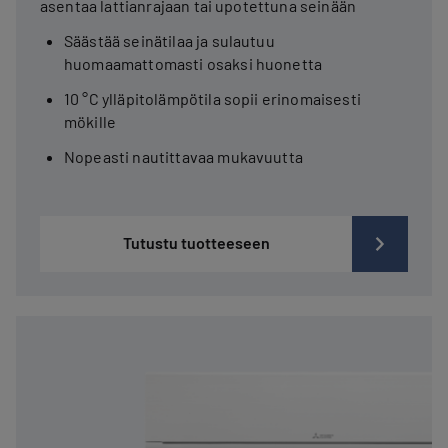
asentaa lattianrajaan tai upotettuna seinään
Säästää seinätilaa ja sulautuu
huomaamattomasti osaksi huonetta
10 °C ylläpitolämpötila sopii erinomaisesti
mökille
Nopeasti nautittavaa mukavuutta
Tutustu tuotteeseen