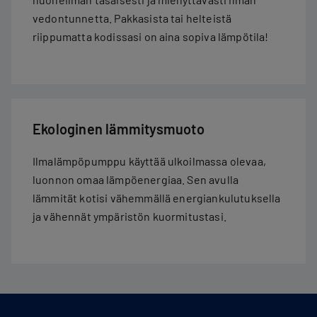
vedontunnetta. Pakkasista tai helteistä
riippumatta kodissasi on aina sopiva lämpötila!
Ekologinen lämmitysmuoto
Ilmalämpöpumppu käyttää ulkoilmassa olevaa,
luonnon omaa lämpöenergiaa. Sen avulla
lämmität kotisi vähemmällä energiankulutuksella
ja vähennät ympäristön kuormitustasi.