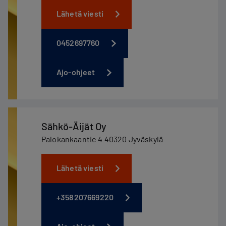
Lähetä viesti
0452697760
Ajo-ohjeet
Sähkö-Äijät Oy
Palokankaantie 4 40320 Jyväskylä
Lähetä viesti
+358207669220