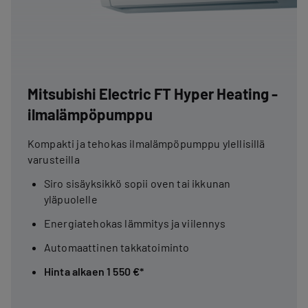
Mitsubishi Electric FT Hyper Heating -
ilmalämpöpumppu
Kompakti ja tehokas ilmalämpöpumppu ylellisillä
varusteilla
Siro sisäyksikkö sopii oven tai ikkunan
yläpuolelle
Energiatehokas lämmitys ja viilennys
Automaattinen takkatoiminto
Hinta alkaen 1 550 €*