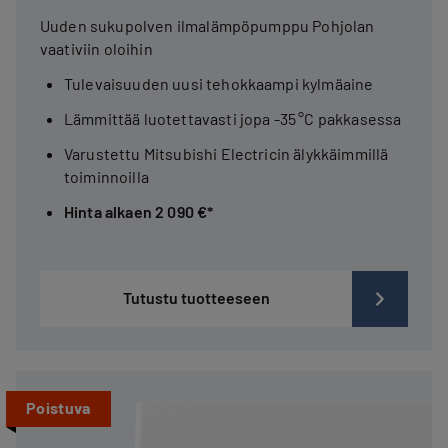
Uuden sukupolven ilmalämpöpumppu Pohjolan
vaativiin oloihin
Tulevaisuuden uusi tehokkaampi kylmäaine
Lämmittää luotettavasti jopa -35 °C pakkasessa
Varustettu Mitsubishi Electricin älykkäimmillä
toiminnoilla
Hinta alkaen 2 090 €*
Tutustu tuotteeseen
Poistuva