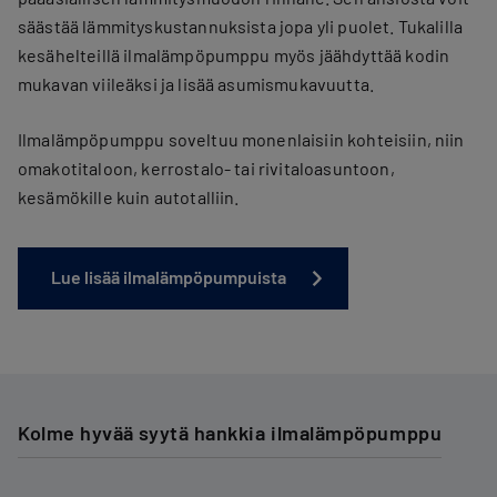
säästää lämmityskustannuksista jopa yli puolet. Tukalilla
kesähelteillä ilmalämpöpumppu myös jäähdyttää kodin
mukavan viileäksi ja lisää asumismukavuutta.
Ilmalämpöpumppu soveltuu monenlaisiin kohteisiin, niin
omakotitaloon, kerrostalo- tai rivitaloasuntoon,
kesämökille kuin autotalliin.
Lue lisää ilmalämpöpumpuista
Kolme hyvää syytä hankkia ilmalämpöpumppu