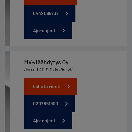
0442095737
Ajo-ohjeet
MV-Jäähdytys Oy
Jarru 1 40320 Jyväskylä
Lähetä viesti
0207861900
Ajo-ohjeet