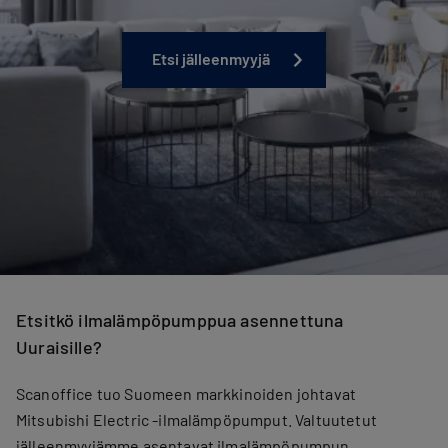
Etsi jälleenmyyjä
Etsitkö ilmalämpöpumppua asennettuna
Uuraisille?
Scanoffice tuo Suomeen markkinoiden johtavat
Mitsubishi Electric -ilmalämpöpumput. Valtuutetut
jälleenmyyjämme asentavat ilmalämpöpumpun