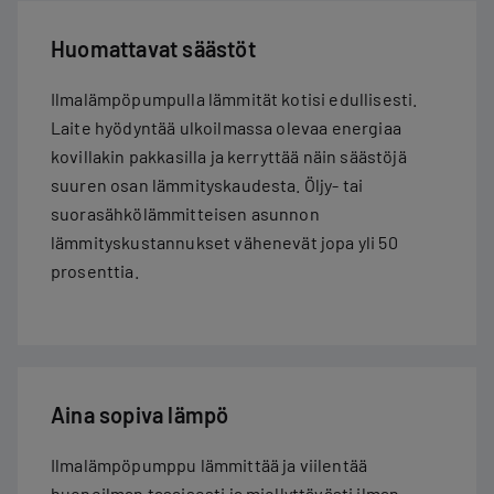
Huomattavat säästöt
Ilmalämpöpumpulla lämmität kotisi edullisesti.
Laite hyödyntää ulkoilmassa olevaa energiaa
kovillakin pakkasilla ja kerryttää näin säästöjä
suuren osan lämmityskaudesta. Öljy- tai
suorasähkölämmitteisen asunnon
lämmityskustannukset vähenevät jopa yli 50
prosenttia.
Aina sopiva lämpö
Ilmalämpöpumppu lämmittää ja viilentää
huoneilman tasaisesti ja miellyttävästi ilman