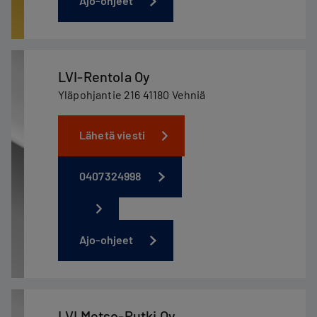
Ajo-ohjeet
LVI-Rentola Oy
Yläpohjantie 216 41180 Vehniä
Lähetä viesti
0407324998
Ajo-ohjeet
LVI Metso-Putki Oy