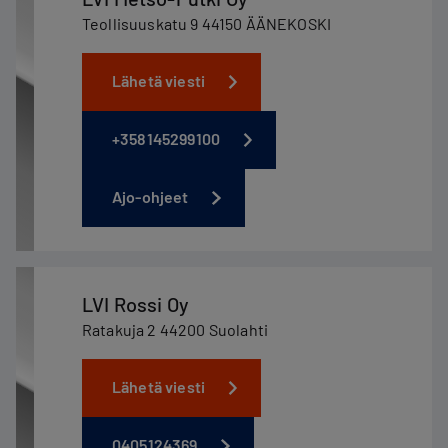
Teollisuuskatu 9 44150 ÄÄNEKOSKI
Lähetä viesti
+358145299100
Ajo-ohjeet
LVI Rossi Oy
Ratakuja 2 44200 Suolahti
Lähetä viesti
0405124369