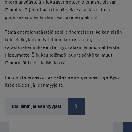
energiansäästäjän, joka asennetaan olemassa olevan
lämmitysjärjestelmän rinnalle. Ratkaisulla voidaan
puolittaa suurenkin kiinteistön energiakulut.
Tämä energiansäästäjä sopii erinomaisesti kaikenlaisiin
kohteisiin, kuten rivitaloon, kerrostaloon,
varastorakennukseen tai myymälään, lämmönlähteistä
riippumatta. Öljy, kaukolämpö, suora sähkö tai muut
lämmönlähteet – kaikki käyvät.
Helpoin tapa saavuttaa valtavia energiansäästöjä. Kysy
lisää alueesi jälleenmyyjältä!
Etsi lähin jälleenmyyjäsi