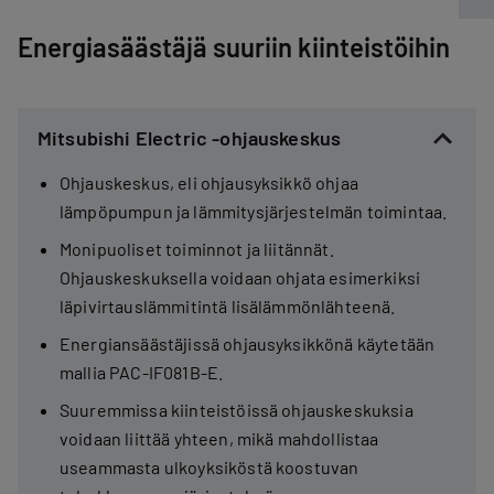
Energiasäästäjä suuriin kiinteistöihin
Mitsubishi Electric -ohjauskeskus
Ohjauskeskus, eli ohjausyksikkö ohjaa
lämpöpumpun ja lämmitysjärjestelmän toimintaa.
Monipuoliset toiminnot ja liitännät.
Ohjauskeskuksella voidaan ohjata esimerkiksi
läpivirtauslämmitintä lisälämmönlähteenä.
Energiansäästäjissä ohjausyksikkönä käytetään
mallia PAC-IF081B-E.
Suuremmissa kiinteistöissä ohjauskeskuksia
voidaan liittää yhteen, mikä mahdollistaa
useammasta ulkoyksiköstä koostuvan