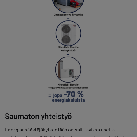
Saumaton yhteistyö
Energiansäästäjäkytkentään on valittavissa useita