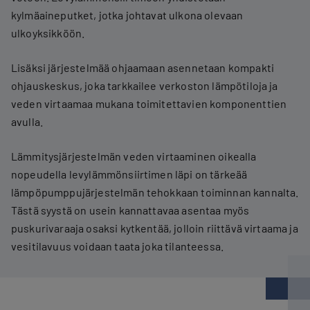
kylmäaineputket, jotka johtavat ulkona olevaan
ulkoyksikköön.
Lisäksi järjestelmää ohjaamaan asennetaan kompakti
ohjauskeskus, joka tarkkailee verkoston lämpötiloja ja
veden virtaamaa mukana toimitettavien komponenttien
avulla.
Lämmitysjärjestelmän veden virtaaminen oikealla
nopeudella levylämmönsiirtimen läpi on tärkeää
lämpöpumppujärjestelmän tehokkaan toiminnan kannalta.
Tästä syystä on usein kannattavaa asentaa myös
puskurivaraaja osaksi kytkentää, jolloin riittävä virtaama ja
vesitilavuus voidaan taata joka tilanteessa.