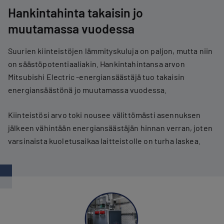
Hankintahinta takaisin jo
muutamassa vuodessa
Suurien kiinteistöjen lämmityskuluja on paljon, mutta niin
on säästöpotentiaaliakin. Hankintahintansa arvon
Mitsubishi Electric -energiansäästäjä tuo takaisin
energiansäästönä jo muutamassa vuodessa.
Kiinteistösi arvo toki nousee välittömästi asennuksen
jälkeen vähintään energiansäästäjän hinnan verran, joten
varsinaista kuoletusaikaa laitteistolle on turha laskea.