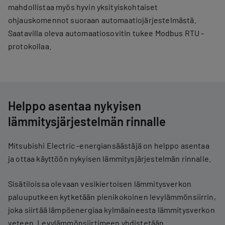
mahdollistaa myös hyvin yksityiskohtaiset
ohjauskomennot suoraan automaatiojärjestelmästä.
Saatavilla oleva automaatiosovitin tukee Modbus RTU -
protokollaa.
Helppo asentaa nykyisen
lämmitysjärjestelmän rinnalle
Mitsubishi Electric -energiansäästäjä on helppo asentaa
ja ottaa käyttöön nykyisen lämmitysjärjestelmän rinnalle.
Sisätiloissa olevaan vesikiertoisen lämmitysverkon
paluuputkeen kytketään pienikokoinen levylämmönsiirrin,
joka siirtää lämpöenergiaa kylmäaineesta lämmitysverkon
veteen. Levylämmönsiirtimeen yhdistetään