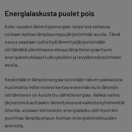
Energialaskusta puolet pois
Koko vuoden lämmitysenergian tarpeista valtaosa
voidaan kattaa lämpöpumppujärjestelmän avulla. Tämä
osuus saadaan syötettyä lämmitysjärjestelmään
siirtämällä ulkoilmassa olevaa lämpöenergiaa hyvin
energiatehokkaasti ulkoyksikön ja levylämmönsiirtimen
avulla.
Keskimäärin lämpöenergiaa siirretään talven pakkasista
huolimatta miltei kolme kertaa enemmän kuin lämmön
siirtämiseen on kulutettu sähköenergiaa. Vaikka vanha
järjestelmä auttaakin lämmityksessä kaikista kylmimmillä
ilmoilla, voidaan kiinteistön energialasku silti hyvinkin
puolittaa lämpöpumpun huiman energiatehokkuuden
ansiosta.