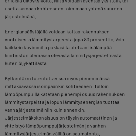
erilaisia ulkoyksiköitä. Niitä voidaan asentaa yksittäin, tai
useita samaan kohteeseen toimimaan yhtenä suurena
järjestelmänä.
Energiansäästäjällä voidaan kattaa rakennuksen
vuotuisesta lämmitystarpeesta jopa 80 prosenttia. Vain
kaikkein kovimmilla pakkasilla otetaan lisälämpöä
kiinteistön olemassa olevasta lämmitysjärjestelmästä,
kuten öljykattilasta.
Kytkentä on toteutettavissa myös pienemmässä
mittakaavassa isompaankin kohteeseen. Tällöin
lämpöpumpuilla katetaan pienempi osuus rakennuksen
lämmitystarpeista ja lopun lämmitysenergian tuottaa
vanha järjestelmä niin kuin ennenkin.
Järjestelmäkokonaisuus on täysin automaattinen ja
yhteistyö lämpöpumppujärjestelmän ja vanhan
lämmitysjärjestelmän välillä on saumatonta.