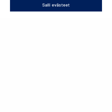
Tuki
Salli evästeet
Käyttöohjeet
Etähallinta
Huolto ja varaosat
Avaa valikko
Toggle menu
Takuu
Scanoffice Oy
Juvanmalmintie 11
02970 Espoo
info@scanoffice.fi