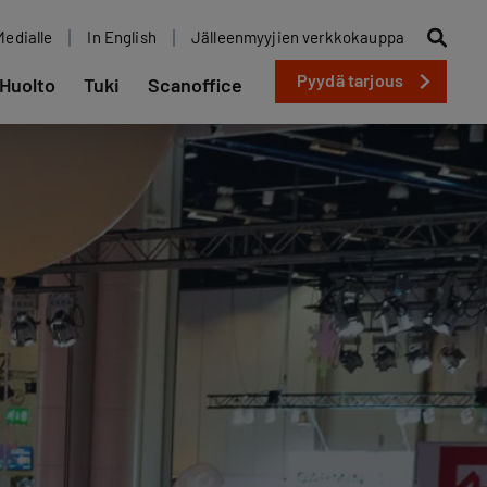
Medialle
In English
Jälleenmyyjien verkkokauppa
Pyydä tarjous
Huolto
Tuki
Scanoffice