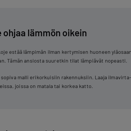
e ohjaa lämmön oikein
oje estää lämpimän ilman kertymisen huoneen yläosaan 
aan. Tämän ansiosta suuretkin tilat lämpiävät nopeasti.
 sopiva malli erikorkuisiin rakennuksiin. Laaja ilmavirta
sa, joissa on matala tai korkea katto.