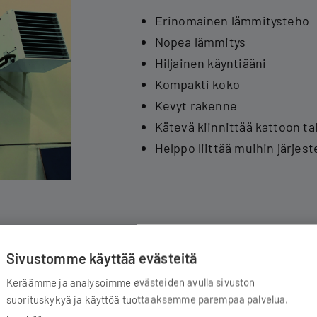
Erinomainen lämmitysteho
Nopea lämmitys
Hiljainen käyntiääni
Kompakti koko
Kevyt rakenne
Kätevä kiinnittää kattoon tai
Helppo liittää muihin järjest
Sivustomme käyttää evästeitä
Keräämme ja analysoimme evästeiden avulla sivuston
suorituskykyä ja käyttöä tuottaaksemme parempaa palvelua.