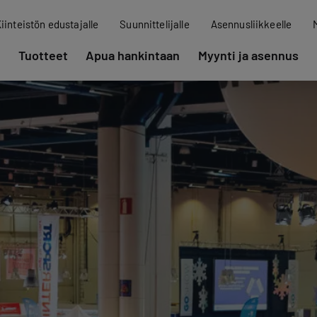
iinteistön edustajalle
Suunnittelijalle
Asennusliikkeelle
Tuotteet
Apua hankintaan
Myynti ja asennus