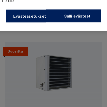
Lue lisää
Evästeasetukset
Salli evästeet
Tutustu tuotteisiin
Suosittu