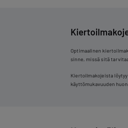
Kiertoilmakoj
Optimaalinen kiertoilmak
sinne, missä sitä tarvit
Kiertoilmakojeista löytyy
käyttömukavuuden huoneis