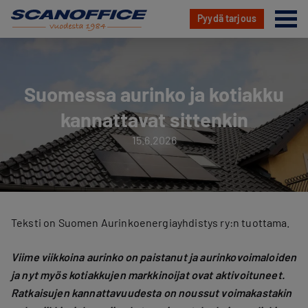
Va
Pyydä tarjous
Hyppää
sisältöön
Suomessa aurinko ja kotiakku
kannattavat sittenkin
15.6.2026
Teksti on Suomen Aurinkoenergiayhdistys ry:n tuottama.
Viime viikkoina aurinko on paistanut ja aurinkovoimaloiden
ja nyt myös kotiakkujen markkinoijat ovat aktivoituneet.
Ratkaisujen kannattavuudesta on noussut voimakastakin