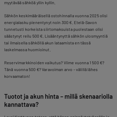
myytävää sähköä yllin kyllin.
Sähkön keskimääräisellä ostohinnalla vuonna 2025 olisi
energialasku pienentynyt noin 300 €. Etelä-Savon
tunnetusti korkeista siirtomaksuista puolestaan olisi
säästynyt reilu 500 €. Lisääntynyttä sähkön ulosmyyntiä
tai ilmaisella sähköllä akun lataamista en tässä
laskelmassa huomioinut.
Reservimarkkinoiden vaikutus? Viime vuonna 1 500 €?
Tänä vuonna 500 €? Varavoiman arvo – välillä lähes
korvaamaton!
Tuotot ja akun hinta – millä skenaariolla
kannattava?
Lauri Karttunen toteaa, että hänen opinnäytetyössään ja