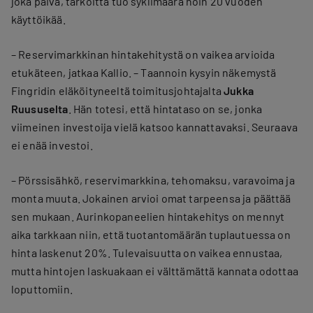
joka päivä, tarkoitta tuo syklimäärä noin 20 vuoden
käyttöikää.
– Reservimarkkinan hintakehitystä on vaikea arvioida
etukäteen, jatkaa Kallio. – Taannoin kysyin näkemystä
Fingridin eläköityneeltä toimitusjohtajalta
Jukka
Ruususelta
. Hän totesi, että hintataso on se, jonka
viimeinen investoija vielä katsoo kannattavaksi. Seuraava
ei enää investoi.
– Pörssisähkö, reservimarkkina, tehomaksu, varavoima ja
monta muuta. Jokainen arvioi omat tarpeensa ja päättää
sen mukaan. Aurinkopaneelien hintakehitys on mennyt
aika tarkkaan niin, että tuotantomäärän tuplautuessa on
hinta laskenut 20%. Tulevaisuutta on vaikea ennustaa,
mutta hintojen laskuakaan ei välttämättä kannata odottaa
loputtomiin.