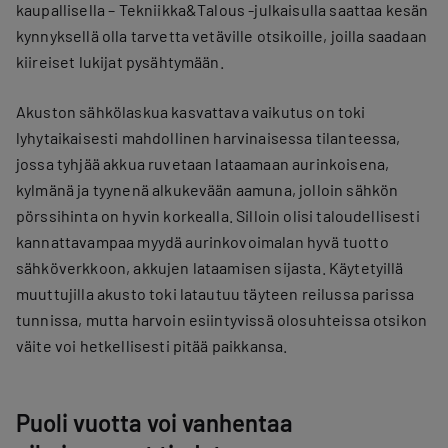
kaupallisella – Tekniikka&Talous -julkaisulla saattaa kesän
kynnyksellä olla tarvetta vetäville otsikoille, joilla saadaan
kiireiset lukijat pysähtymään.
Akuston sähkölaskua kasvattava vaikutus on toki
lyhytaikaisesti mahdollinen harvinaisessa tilanteessa,
jossa tyhjää akkua ruvetaan lataamaan aurinkoisena,
kylmänä ja tyynenä alkukevään aamuna, jolloin sähkön
pörssihinta on hyvin korkealla. Silloin olisi taloudellisesti
kannattavampaa myydä aurinkovoimalan hyvä tuotto
sähköverkkoon, akkujen lataamisen sijasta. Käytetyillä
muuttujilla akusto toki latautuu täyteen reilussa parissa
tunnissa, mutta harvoin esiintyvissä olosuhteissa otsikon
väite voi hetkellisesti pitää paikkansa.
Puoli vuotta voi vanhentaa