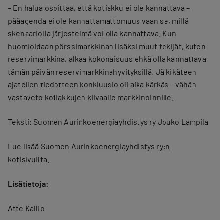
– En halua osoittaa, että kotiakku ei ole kannattava –
pääagenda ei ole kannattamattomuus vaan se, millä
skenaariolla järjestelmä voi olla kannattava. Kun
huomioidaan pörssimarkkinan lisäksi muut tekijät, kuten
reservimarkkina, alkaa kokonaisuus ehkä olla kannattava
tämän päivän reservimarkkinahyvityksillä. Jälkikäteen
ajatellen tiedotteen konkluusio oli aika kärkäs – vähän
vastaveto kotiakkujen kiivaalle markkinoinnille.
Teksti: Suomen Aurinkoenergiayhdistys ry Jouko Lampila
Lue lisää Suomen
Aurinkoenergiayhdistys ry:n
kotisivuilta.
Lisätietoja:
Atte Kallio