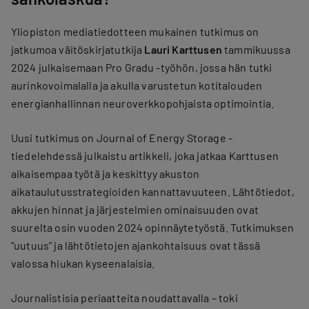
Yliopiston mediatiedotteen mukainen tutkimus on
jatkumoa väitöskirjatutkija
Lauri Karttusen
tammikuussa
2024 julkaisemaan Pro Gradu -työhön, jossa hän tutki
aurinkovoimalalla ja akulla varustetun kotitalouden
energianhallinnan neuroverkkopohjaista optimointia.
Uusi tutkimus on Journal of Energy Storage -
tiedelehdessä julkaistu artikkeli, joka jatkaa Karttusen
aikaisempaa työtä ja keskittyy akuston
aikataulutusstrategioiden kannattavuuteen. Lähtötiedot,
akkujen hinnat ja järjestelmien ominaisuuden ovat
suurelta osin vuoden 2024 opinnäytetyöstä. Tutkimuksen
”uutuus” ja lähtötietojen ajankohtaisuus ovat tässä
valossa hiukan kyseenalaisia.
Journalistisia periaatteita noudattavalla – toki