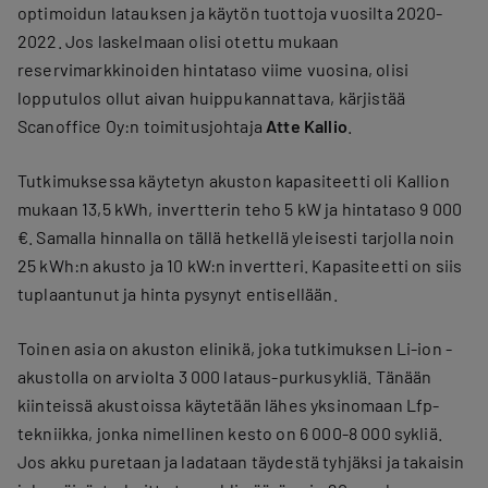
optimoidun latauksen ja käytön tuottoja vuosilta 2020-
2022. Jos laskelmaan olisi otettu mukaan
reservimarkkinoiden hintataso viime vuosina, olisi
lopputulos ollut aivan huippukannattava, kärjistää
Scanoffice Oy:n toimitusjohtaja
Atte Kallio
.
Tutkimuksessa käytetyn akuston kapasiteetti oli Kallion
mukaan 13,5 kWh, invertterin teho 5 kW ja hintataso 9 000
€. Samalla hinnalla on tällä hetkellä yleisesti tarjolla noin
25 kWh:n akusto ja 10 kW:n invertteri. Kapasiteetti on siis
tuplaantunut ja hinta pysynyt entisellään.
Toinen asia on akuston elinikä, joka tutkimuksen Li-ion -
akustolla on arviolta 3 000 lataus-purkusykliä. Tänään
kiinteissä akustoissa käytetään lähes yksinomaan Lfp-
tekniikka, jonka nimellinen kesto on 6 000-8 000 sykliä.
Jos akku puretaan ja ladataan täydestä tyhjäksi ja takaisin