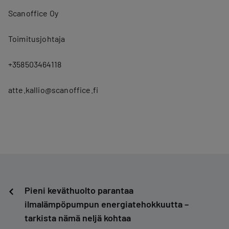
Scanoffice Oy
Toimitusjohtaja
+358503464118
atte.kallio@scanoffice.fi
Artikkelien
Pieni keväthuolto parantaa
ilmalämpöpumpun energiatehokkuutta –
selaus
tarkista nämä neljä kohtaa