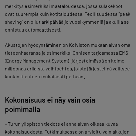
merkitys esimerkiksi maataloudessa, jossa sulakekoot
ovat suurempia kuin kotitaloudessa. Teollisuudessa ”peak
shaving” on ollut arkipäivää jo vuosikymmeniä ja akuilla se
onnistuu automaattisesti.
Akustojen hyödyntäminen on Koiviston mukaan aivan oma
tieteenhaaransa ja esimerkiksi Onnisen tarjoamassa EMS
(Energy Management System) -järjestelmässä on kolme
miljoonaa erilaista vaihtoehtoa, joista järjestelmä valitsee
kunkin tilanteen mukaisesti parhaan.
Kokonaisuus ei näy vain osia
poimimalla
– Turun yliopiston tiedote ei anna aivan oikeaa kuvaa
kokonaisuudesta. Tutkimuksessa on arvioitu vain akkujen