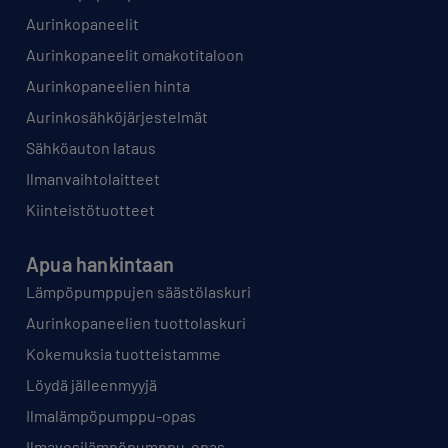
Aurinkopaneelit
Aurinkopaneelit omakotitaloon
Aurinkopaneelien hinta
Aurinkosähköjärjestelmät
Sähköauton lataus
Ilmanvaihtolaitteet
Kiinteistötuotteet
Apua hankintaan
Lämpöpumppujen säästölaskuri
Aurinkopaneelien tuottolaskuri
Kokemuksia tuotteistamme
Löydä jälleenmyyjä
Ilmalämpöpumppu-opas
Ilmavesilämpöpumppu-opas