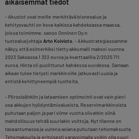
aikaisemmat tiedot
– Akustot ovat meille merkittävä bisnesalue ja
kehitysvauhti on kova kaikissa kahdeksassa maassa,
joissa toimimme, sanoo Onninen Oy:n
tuotealuejohtaja
Arto Koivisto
. – Akkustrategiassamme
näkyy, että esimerkiksi tietty akkumalli maksoi vuonna
2023 Saksassa 1 322 euroa ja kvarttaalilla 2/2025 711
euroa. Hinta oli puolittunut kahdessa vuodessa. Samaan
aikaan tulee tietysti markkinoille jatkuvasti uusia ja
entistä kehittyneempiä tuotteita.
– Pörssisähkön ja lataamisen optimointi ovat vain pieni
osa akkujen hyödyntämisalueista. Reservimarkkinoista
puhutaan paljon ja pari viime vuotta olivatkin siinä
mahdollisuus tehdä suuriakin voittoja. Nyt tilanne on
tasaantumassa ja uutena asiana puhutaan tehomaksusta.
Tehomaksulla ja erityisesti varavoimalla voikin olla suuri