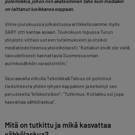
polemiikkia, johon niin akateeminen taho kuin mediakin
on laittanut lusikkansa soppaan.
Viime joulukuussa julkaistussa artikkelissamme myös
SARY otti kantaa asiaan. Toukokuun lopussa Turun
yliopisto viittasi uuteen tutkimukseen ja otsikoi
mediatiedotteensa yksioikoisesti: ”Kotiakut eivät ole vielä
taloudellisesti kannattavia Suomessa oman
aurinkosähkön varastointiin.”
Seuraavalla viikolla Tekniikka&Talous oli poiminut
tiedotteesta yhden lyhyen kappaleen ja keksinyt sen
perusteella ”klikkiotsikon”: ”Tutkimus: Kotiakku voi jopa
kasvattaa sähkölaskua”.
Mitä on tutkittu ja mikä kasvattaa
sähkölaskua?