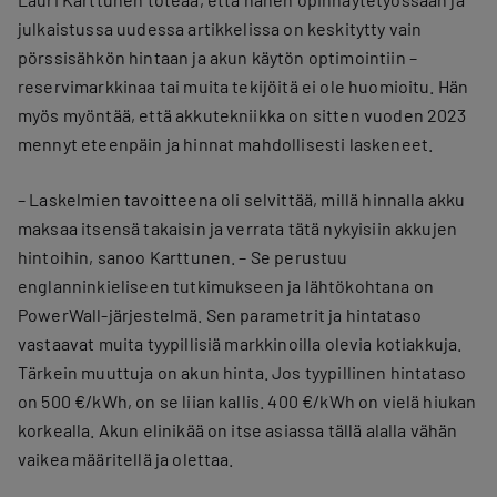
julkaistussa uudessa artikkelissa on keskitytty vain
pörssisähkön hintaan ja akun käytön optimointiin –
reservimarkkinaa tai muita tekijöitä ei ole huomioitu. Hän
myös myöntää, että akkutekniikka on sitten vuoden 2023
mennyt eteenpäin ja hinnat mahdollisesti laskeneet.
– Laskelmien tavoitteena oli selvittää, millä hinnalla akku
maksaa itsensä takaisin ja verrata tätä nykyisiin akkujen
hintoihin, sanoo Karttunen. – Se perustuu
englanninkieliseen tutkimukseen ja lähtökohtana on
PowerWall-järjestelmä. Sen parametrit ja hintataso
vastaavat muita tyypillisiä markkinoilla olevia kotiakkuja.
Tärkein muuttuja on akun hinta. Jos tyypillinen hintataso
on 500 €/kWh, on se liian kallis. 400 €/kWh on vielä hiukan
korkealla. Akun elinikää on itse asiassa tällä alalla vähän
vaikea määritellä ja olettaa.