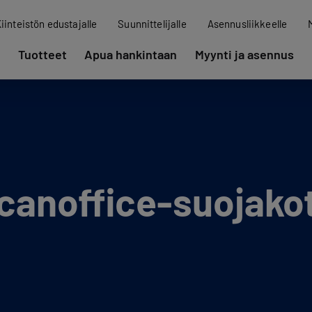
iinteistön edustajalle
Suunnittelijalle
Asennusliikkeelle
Tuotteet
Apua hankintaan
Myynti ja asennus
Scanoffice-suojakot