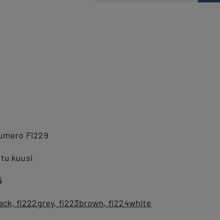
numero FI229
tu kuusi
ä
lack, fi222grey, fi223brown, fi224white