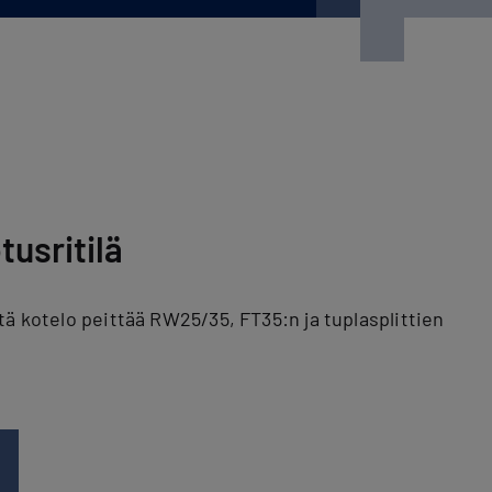
usritilä
tä kotelo peittää RW25/35, FT35:n ja tuplasplittien