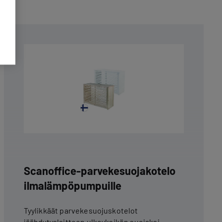
Scanoffice-parvekesuojakotelo
ilmalämpöpumpuille
Tyylikkäät parvekesuojuskotelot
jäähdytyslaitteen ulkoyksikön suojaksi.