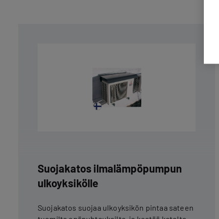
Suojakatos ilmalämpöpumpun
ulkoyksikölle
Suojakatos suojaa ulkoyksikön pintaa sateen
tuomilta epäpuhtauksilta, ja kestää katolta