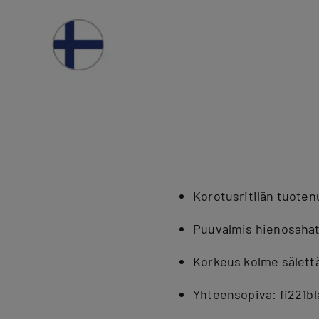
Korotusritilän tuote
Puuvalmis hienosahat
Korkeus kolme sälett
Yhteensopiva:
fi221b