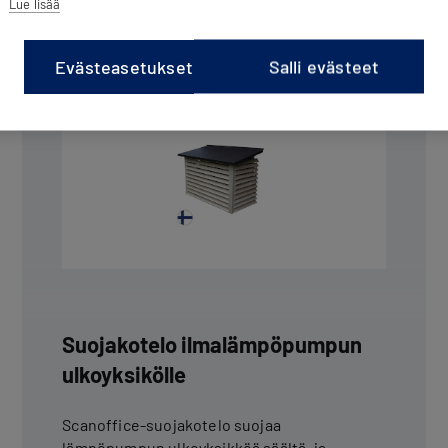
Lue lisää
Evästeasetukset
Salli evästeet
Suojakotelo ilmalämpöpumpun
ulkoyksikölle
Scanoffice-suojakotelo suojaa
lämpöpumpun ulkoyksikköä säältä, ja