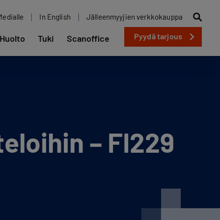
Medialle
In English
Jälleenmyyjien verkkokauppa
Pyydä tarjous
Huolto
Tuki
Scanoffice
eloihin – FI229