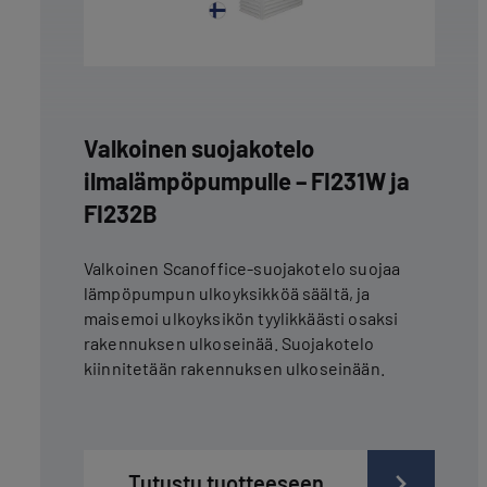
Valkoinen suojakotelo
ilmalämpöpumpulle – FI231W ja
FI232B
Valkoinen Scanoffice-suojakotelo suojaa
lämpöpumpun ulkoyksikköä säältä, ja
maisemoi ulkoyksikön tyylikkäästi osaksi
rakennuksen ulkoseinää. Suojakotelo
kiinnitetään rakennuksen ulkoseinään.
Tutustu tuotteeseen