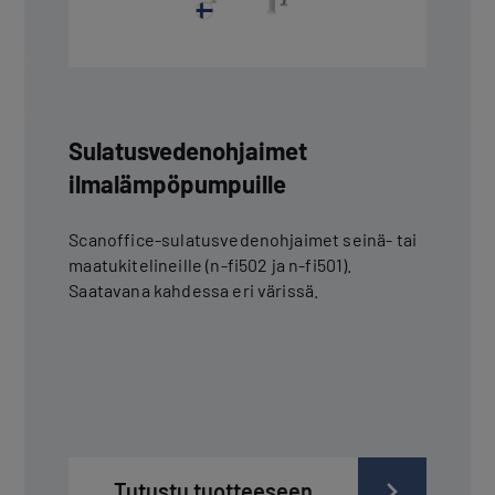
Sulatusvedenohjaimet
ilmalämpöpumpuille
Scanoffice-sulatusvedenohjaimet seinä- tai
maatukitelineille (n-fi502 ja n-fi501).
Saatavana kahdessa eri värissä.
Tutustu tuotteeseen