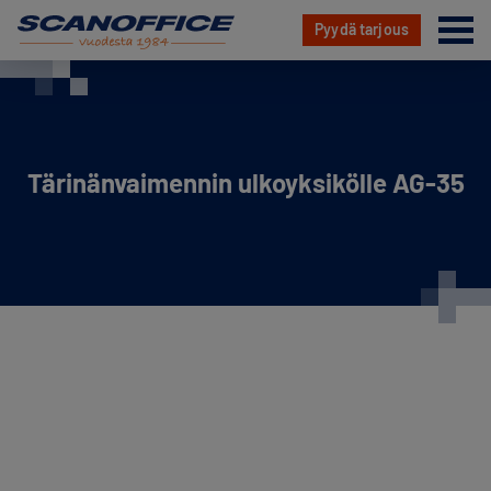
Va
Pyydä tarjous
Hyppää
sisältöön
Tärinänvaimennin ulkoyksikölle AG-35