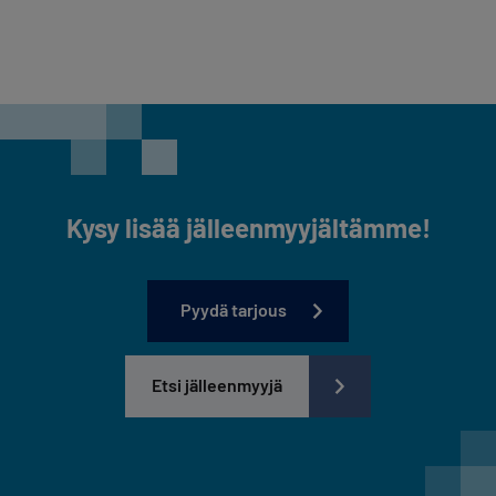
Kysy lisää jälleenmyyjältämme!
Pyydä tarjous
Etsi jälleenmyyjä