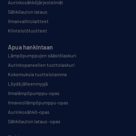
Aurinkosähköjärjestelmät
Sähköauton lataus
Ilmanvaihtolaitteet
Kiinteistötuotteet
Apua hankintaan
Lämpöpumppujen säästölaskuri
Aurinkopaneelien tuottolaskuri
Kokemuksia tuotteistamme
Löydä jälleenmyyjä
Ilmalämpöpumppu-opas
Ilmavesilämpöpumppu-opas
Aurinkosähkö-opas
Sähköauton lataus -opas