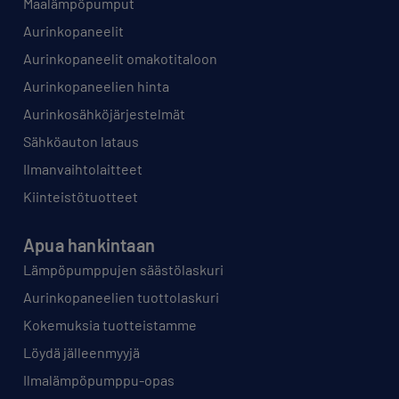
Maalämpöpumput
Aurinkopaneelit
Aurinkopaneelit omakotitaloon
Aurinkopaneelien hinta
Aurinkosähköjärjestelmät
Sähköauton lataus
Ilmanvaihtolaitteet
Kiinteistötuotteet
Apua hankintaan
Lämpöpumppujen säästölaskuri
Aurinkopaneelien tuottolaskuri
Kokemuksia tuotteistamme
Löydä jälleenmyyjä
Ilmalämpöpumppu-opas