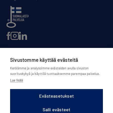
Sivustomme käyttää evästeitä
Evästeasetukset
Keräämme ja analysoimme evästeiden avulla sivuston
suorituskykyä ja käyttöä tuottaaksemme parempaa palvelua.
Evästekäytännöt
Lue lisää
Tietosuojaseloste
Olemme osa Scanoffice Group Oy:tä
Evästeasetukset
Salli evästeet