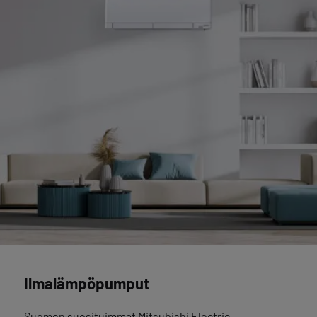
Ilmalämpöpumput
Suomen suosituimmat Mitsubishi Electric -