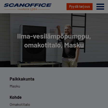
Va
Pyydä tarjous
Hyppää
sisältöön
Ilma-ve­si­läm­pö­pump­pu,
omakotitalo, Masku
Paikkakunta
Masku
Kohde
Omakotitalo