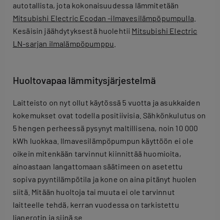
autotallista, jota kokonaisuudessa lämmitetään
Mitsubishi Electric Ecodan -ilmavesilämpöpumpulla
.
Kesäisin jäähdytyksestä huolehtii
Mitsubishi Electric
LN-sarjan ilmalämpöpumppu
.
Huoltovapaa lämmitysjärjestelmä
Laitteisto on nyt ollut käytössä 5 vuotta ja asukkaiden
kokemukset ovat todella positiivisia. Sähkönkulutus on
5 hengen perheessä pysynyt maltillisena, noin 10 000
kWh luokkaa. Ilmavesilämpöpumpun käyttöön ei ole
oikein mitenkään tarvinnut kiinnittää huomioita,
ainoastaan langattomaan säätimeen on asetettu
sopiva pyyntilämpötila ja kone on aina pitänyt huolen
siitä. Mitään huoltoja tai muuta ei ole tarvinnut
laitteelle tehdä, kerran vuodessa on tarkistettu
lianerotin ja siinä se.