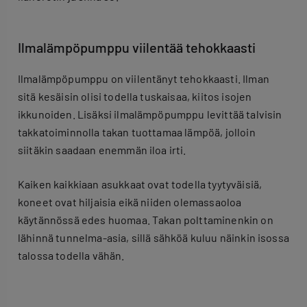
Ilmalämpöpumppu viilentää tehokkaasti
Ilmalämpöpumppu on viilentänyt tehokkaasti. Ilman
sitä kesäisin olisi todella tuskaisaa, kiitos isojen
ikkunoiden. Lisäksi ilmalämpöpumppu levittää talvisin
takkatoiminnolla takan tuottamaa lämpöä, jolloin
siitäkin saadaan enemmän iloa irti.
Kaiken kaikkiaan asukkaat ovat todella tyytyväisiä,
koneet ovat hiljaisia eikä niiden olemassaoloa
käytännössä edes huomaa. Takan polttaminenkin on
lähinnä tunnelma-asia, sillä sähköä kuluu näinkin isossa
talossa todella vähän.