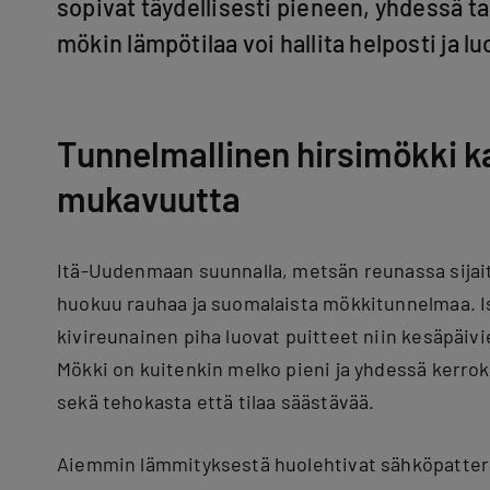
sopivat täydellisesti pieneen, yhdessä t
mökin lämpötilaa voi hallita helposti ja l
Tunnelmallinen hirsimökki k
mukavuutta
Itä-Uudenmaan suunnalla, metsän reunassa sijai
huokuu rauhaa ja suomalaista mökkitunnelmaa. Iso 
kivireunainen piha luovat puitteet niin kesäpäivie
Mökki on kuitenkin melko pieni ja yhdessä kerro
sekä tehokasta että tilaa säästävää.
Aiemmin lämmityksestä huolehtivat sähköpatteri