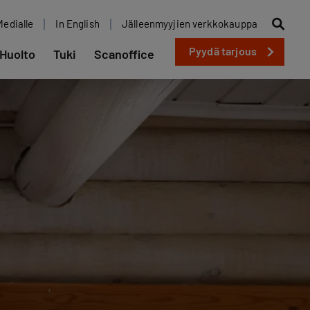
Medialle
In English
Jälleenmyyjien verkkokauppa
Pyydä tarjous
Huolto
Tuki
Scanoffice