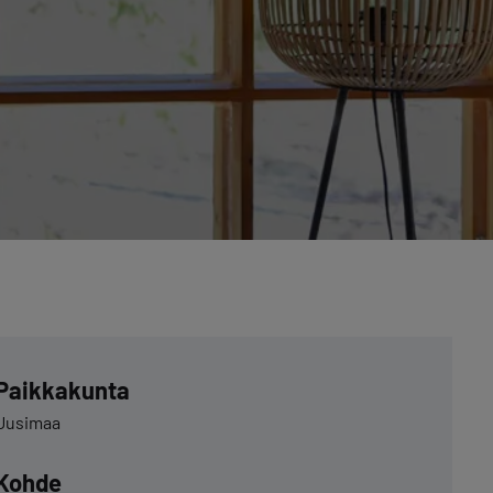
Paikkakunta
Uusimaa
Kohde