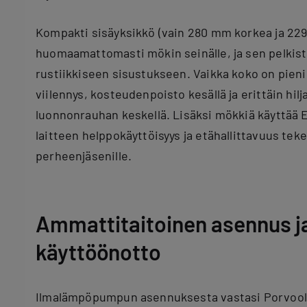
Kompakti sisäyksikkö (vain 280 mm korkea ja 22
huomaamattomasti mökin seinälle, ja sen pelkist
rustiikkiseen sisustukseen. Vaikka koko on pieni,
viilennys, kosteudenpoisto kesällä ja erittäin hilj
luonnonrauhan keskellä. Lisäksi mökkiä käyttää El
laitteen helppokäyttöisyys ja etähallittavuus tek
perheenjäsenille.
Ammattitaitoinen asennus ja
käyttöönotto
Ilmalämpöpumpun asennuksesta vastasi Porvoo