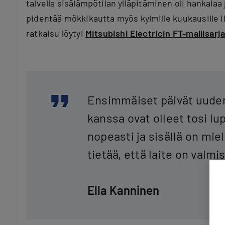
talvella sisälämpötilan ylläpitäminen oli hankalaa 
pidentää mökkikautta myös kylmille kuukausille i
ratkaisu löytyi
Mitsubishi Electricin FT-mallisarj
Ensimmäiset päivät uud
kanssa ovat olleet tosi l
nopeasti ja sisällä on miel
tietää, että laite on valmi
Ella Kanninen