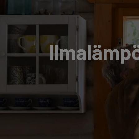
Il­ma­läm­