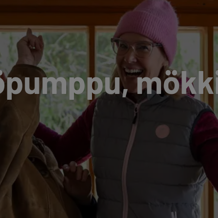
pö­pump­pu, mök