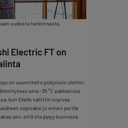
ssaan uudesta hankinnasta.
hi Electric FT on
alinta
pu on suunniteltu pohjoisiin oloihin.
lämmityksen aina -35 °C pakkasissa
, kun Ellalle valittiin sopivaa
tukäteen sopivaksi jo ennen perille
kaa sen, että tila pysyy kunnossa