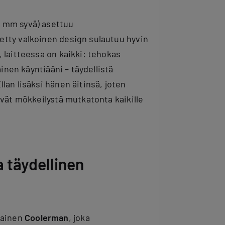
9 mm syvä) asettuu
etty valkoinen design sulautuu hyvin
 laitteessa on kaikki: tehokas
ainen käyntiääni – täydellistä
lan lisäksi hänen äitinsä, joten
evät mökkeilystä mutkatonta kaikille
 täydellinen
lainen
Coolerman
, joka