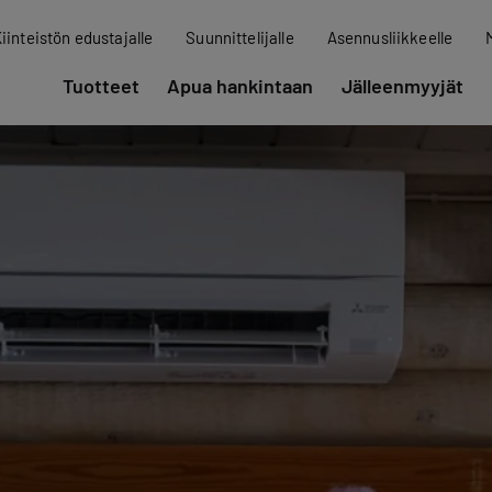
iinteistön edustajalle
Suunnittelijalle
Asennusliikkeelle
Tuotteet
Apua hankintaan
Jälleenmyyjät