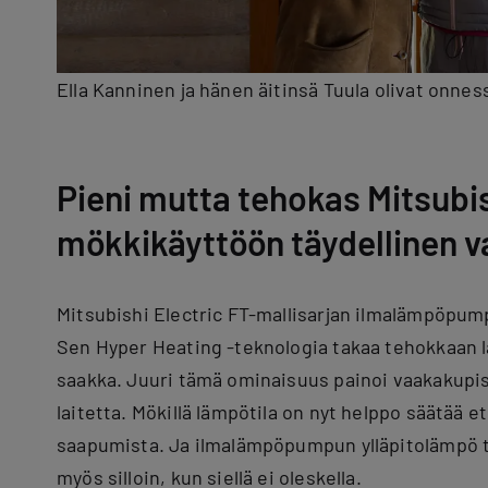
Ella Kanninen ja hänen äitinsä Tuula olivat onne
Pieni mutta tehokas Mitsubis
mökkikäyttöön täydellinen v
Mitsubishi Electric FT-mallisarjan ilmalämpöpump
Sen Hyper Heating -teknologia takaa tehokkaan 
saakka. Juuri tämä ominaisuus painoi vaakakupissa
laitetta. Mökillä lämpötila on nyt helppo säätää e
saapumista. Ja ilmalämpöpumpun ylläpitolämpö ta
myös silloin, kun siellä ei oleskella.