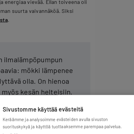
ja energiaa vievää. Ellan toiveena oli
lman suurta vaivannäköä. Siksi
asta
.
en ilmalämpöpumpun
upaavia: mökki lämpenee
lyttävä olla. On hienoa
s myös kesän helteisiin.
Sivustomme käyttää evästeitä
Keräämme ja analysoimme evästeiden avulla sivuston
suorituskykyä ja käyttöä tuottaaksemme parempaa palvelua.