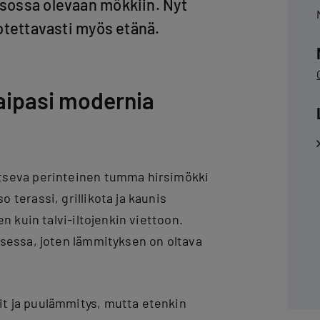
asossa olevaan mökkiin. Nyt
uotettavasti myös etänä.
aipasi modernia
tseva perinteinen tumma hirsimökki
terassi, grillikota ja kaunis
n kuin talvi-iltojenkin viettoon.
ksessa, joten lämmityksen on oltava
t ja puulämmitys, mutta etenkin