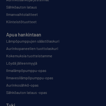
Sähköauton lataus
Ilmanvaihtolaitteet
Kiinteistötuotteet
Apua hankintaan
Lämpöpumppujen säästölaskuri
Aurinkopaneelien tuottolaskuri
Kokemuksia tuotteistamme
Löydä jälleenmyyjä
Ilmalämpöpumppu-opas
Ilmavesilämpöpumppu-opas
Aurinkosähkö-opas
Sähköauton lataus -opas
Tuki