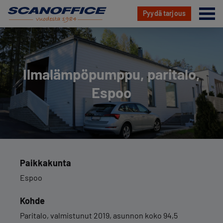
Va
Pyydä tarjous
Hyppää
sisältöön
Il­ma­läm­pö­pump­pu, paritalo,
Espoo
Paikkakunta
Espoo
Kohde
Paritalo, valmistunut 2019, asunnon koko 94,5