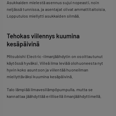
Asukkaiden mielestä asennus sujui nopeasti, noin
neljässä tunnissa, ja asentajat olivat ammattitaitoisia.
Lopputulos miellytti asukkaiden silmää.
Tehokas viilennys kuumina
kesäpäivinä
Mitsubishi Electric -ilmanjäähdytin on osoittautunut
käytössä hyväksi. Viileä ilma leviää olohuoneesta nyt
hyvin koko asuntoon ja viilentää huoneilman
miellyttäväksi kuumina kesäpäivinä.
Talo lämpiää ilmavesilämpöpumpulla, mutta se
kannattaa jäähdyttää erillisellä ilmanjäähdyttimellä.