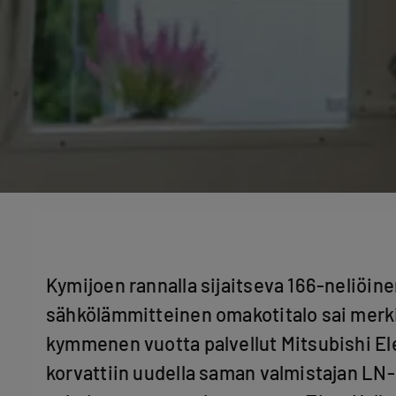
Kymijoen rannalla sijaitseva 166-neliöin
sähkölämmitteinen omakotitalo sai merkit
kymmenen vuotta palvellut Mitsubishi E
korvattiin uudella saman valmistajan LN-