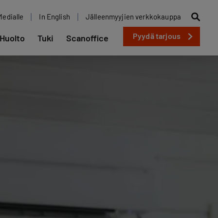
Medialle
In English
Jälleenmyyjien verkkokauppa
Pyydä tarjous
Huolto
Tuki
Scanoffice