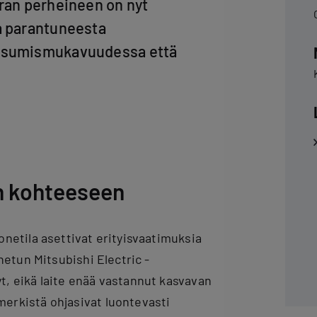
oran perheineen on nyt
a parantuneesta
 asumismukavuudessa että
n kohteeseen
netila asettivat erityisvaatimuksia
netun Mitsubishi Electric -
, eikä laite enää vastannut kasvavan
erkistä ohjasivat luontevasti