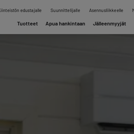
iinteistön edustajalle
Suunnittelijalle
Asennusliikkeelle
Tuotteet
Apua hankintaan
Jälleenmyyjät