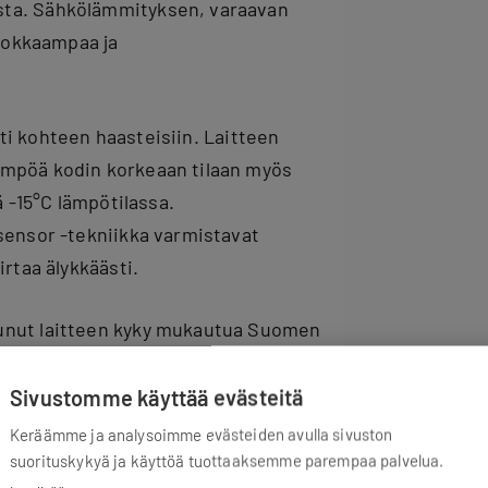
sta. Sähkölämmityksen, varaavan
ehokkaampaa ja
i kohteen haasteisiin. Laitteen
ämpöä kodin korkeaan tilaan myös
ä -15°C lämpötilassa.
 sensor -tekniikka varmistavat
irtaa älykkäästi.
tunut laitteen kyky mukautua Suomen
 ja kevään nopeasti muuttuvissa
ite reagoi muutoksiin”, Halloran
Sivustomme käyttää evästeitä
lämmitystä manuaalisesti päivän
Keräämme ja analysoimme evästeiden avulla sivuston
ptimoinnin automaattisesti. Myös
suorituskykyä ja käyttöä tuottaaksemme parempaa palvelua.