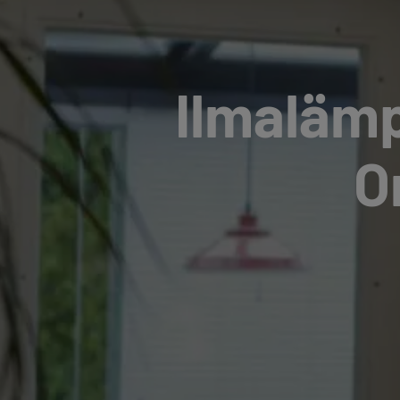
Il­ma­läm
O