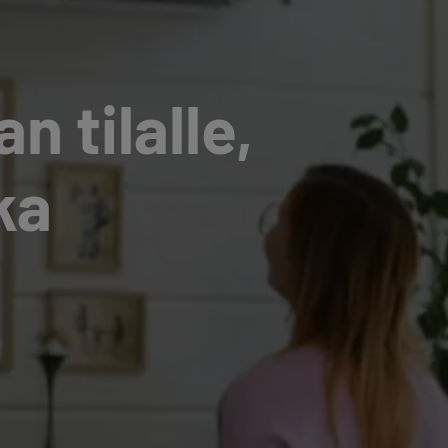
n tilalle,
ka