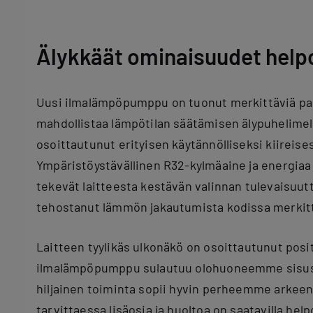
Älykkäät ominaisuudet help
Uusi ilmalämpöpumppu on tuonut merkittäviä pa
mahdollistaa lämpötilan säätämisen älypuhelimel
osoittautunut erityisen käytännölliseksi kiireise
Ympäristöystävällinen R32-kylmäaine ja energiaa 
tekevät laitteesta kestävän valinnan tulevaisuut
tehostanut lämmön jakautumista kodissa merkitt
Laitteen tyylikäs ulkonäkö on osoittautunut positi
ilmalämpöpumppu sulautuu olohuoneemme sisust
hiljainen toiminta sopii hyvin perheemme arkeen
tarvittaessa lisäosia ja huoltoa on saatavilla help