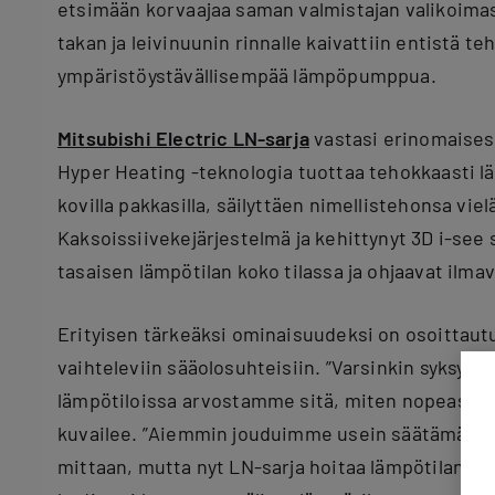
etsimään korvaajaa saman valmistajan valikoima
takan ja leivinuunin rinnalle kaivattiin entistä t
ympäristöystävällisempää lämpöpumppua.
Mitsubishi Electric LN-sarja
vastasi erinomaisest
Hyper Heating -teknologia tuottaa tehokkaasti l
kovilla pakkasilla, säilyttäen nimellistehonsa viel
Kaksoissiivekejärjestelmä ja kehittynyt 3D i-see
tasaisen lämpötilan koko tilassa ja ohjaavat ilmav
Erityisen tärkeäksi ominaisuudeksi on osoittau
vaihteleviin sääolosuhteisiin. ”Varsinkin syksyn
lämpötiloissa arvostamme sitä, miten nopeasti la
kuvailee. ”Aiemmin jouduimme usein säätämään 
mittaan, mutta nyt LN-sarja hoitaa lämpötilan o