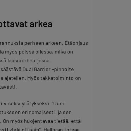
ottavat arkea
rannuksia perheen arkeen. Etäohjaus
la myös poissa ollessa, mikä on
ssä lapsiperhearjessa.
säästävä Dual Barrier -pinnoite
ta ajatellen. Myös takkatoiminto on
ävästi.
iviseksi yllätykseksi. ”Uusi
ukseen erinomaisesti, ja sen
. On myös huojentavaa tietää, että
osti vielä pitkään”, Halloran toteaa