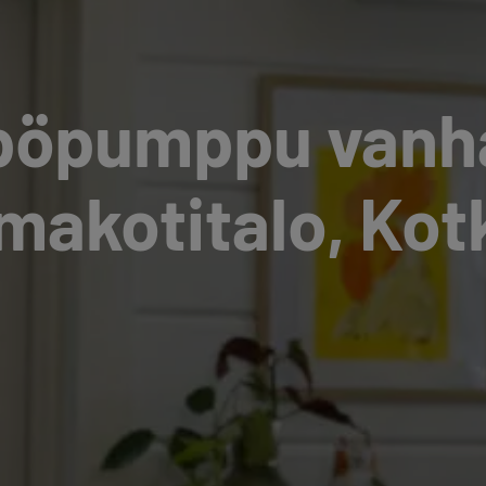
­pö­pump­pu vanha
makotitalo, Kot