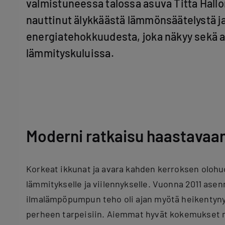
valmistuneessa talossa asuva Titta Hall
nauttinut älykkäästä lämmönsäätelystä j
energiatehokkuudesta, joka näkyy sekä
lämmityskuluissa.
Moderni ratkaisu haastavaa
Korkeat ikkunat ja avara kahden kerroksen olohuo
lämmitykselle ja viilennykselle. Vuonna 2011 asen
ilmalämpöpumpun teho oli ajan myötä heikentynyt
perheen tarpeisiin. Aiemmat hyvät kokemukset m