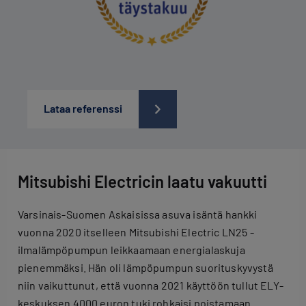
Lataa referenssi
Mitsubishi Electricin laatu vakuutti
Varsinais-Suomen Askaisissa asuva isäntä hankki
vuonna 2020 itselleen Mitsubishi Electric LN25 -
ilmalämpöpumpun leikkaamaan energialaskuja
pienemmäksi. Hän oli lämpöpumpun suorituskyvystä
niin vaikuttunut, että vuonna 2021 käyttöön tullut ELY-
keskuksen 4000 euron tuki rohkaisi poistamaan