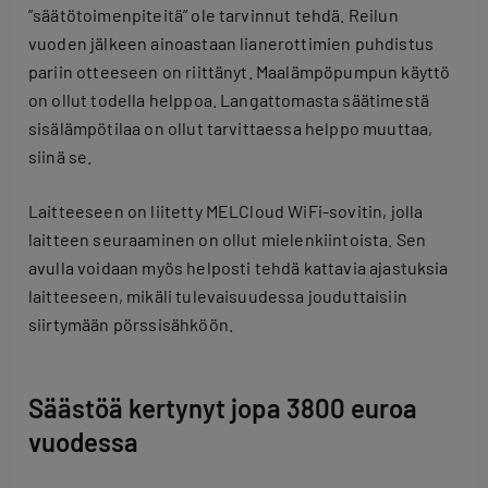
”säätötoimenpiteitä” ole tarvinnut tehdä. Reilun
vuoden jälkeen ainoastaan lianerottimien puhdistus
pariin otteeseen on riittänyt. Maalämpöpumpun käyttö
on ollut todella helppoa. Langattomasta säätimestä
sisälämpötilaa on ollut tarvittaessa helppo muuttaa,
siinä se.
Laitteeseen on liitetty MELCloud WiFi-sovitin, jolla
laitteen seuraaminen on ollut mielenkiintoista. Sen
avulla voidaan myös helposti tehdä kattavia ajastuksia
laitteeseen, mikäli tulevaisuudessa jouduttaisiin
siirtymään pörssisähköön.
Säästöä kertynyt jopa 3800 euroa
vuodessa