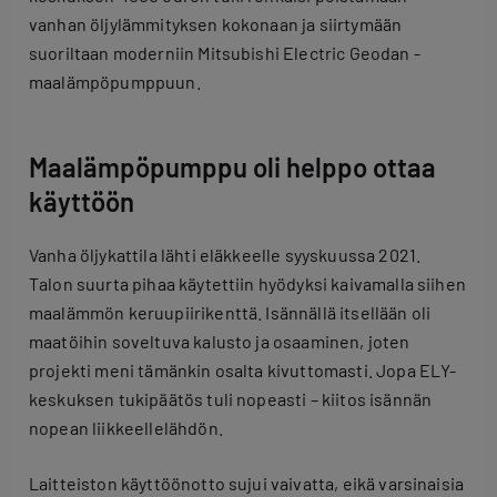
vanhan öljylämmityksen kokonaan ja siirtymään
suoriltaan moderniin Mitsubishi Electric Geodan -
maalämpöpumppuun.
Maalämpöpumppu oli helppo ottaa
käyttöön
Vanha öljykattila lähti eläkkeelle syyskuussa 2021.
Talon suurta pihaa käytettiin hyödyksi kaivamalla siihen
maalämmön keruupiirikenttä. Isännällä itsellään oli
maatöihin soveltuva kalusto ja osaaminen, joten
projekti meni tämänkin osalta kivuttomasti. Jopa ELY-
keskuksen tukipäätös tuli nopeasti – kiitos isännän
nopean liikkeellelähdön.
Laitteiston käyttöönotto sujui vaivatta, eikä varsinaisia