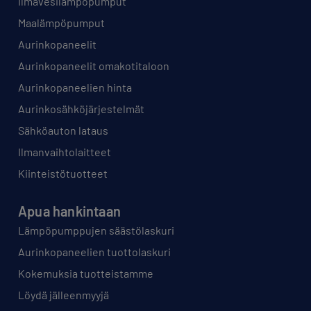
Ilmavesilämpöpumput
Maalämpöpumput
Aurinkopaneelit
Aurinkopaneelit omakotitaloon
Aurinkopaneelien hinta
Aurinkosähköjärjestelmät
Sähköauton lataus
Ilmanvaihtolaitteet
Kiinteistötuotteet
Apua hankintaan
Lämpöpumppujen säästölaskuri
Aurinkopaneelien tuottolaskuri
Kokemuksia tuotteistamme
Löydä jälleenmyyjä