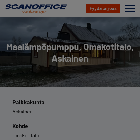
Va
Pyydä tarjous
Hyppää
sisältöön
Maa­läm­pö­pump­pu, Omakotitalo,
Askainen
Paikkakunta
Askainen
Kohde
Omakotitalo