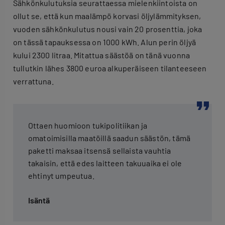
Sähkönkulutuksia seurattaessa mielenkiintoista on
ollut se, että kun maalämpö korvasi öljylämmityksen,
vuoden sähkönkulutus nousi vain 20 prosenttia, joka
on tässä tapauksessa on 1000 kWh. Alun perin öljyä
kului 2300 litraa. Mitattua säästöä on tänä vuonna
tullutkin lähes 3800 euroa alkuperäiseen tilanteeseen
verrattuna.
Ottaen huomioon tukipolitiikan ja
omatoimisilla maatöillä saadun säästön, tämä
paketti maksaa itsensä sellaista vauhtia
takaisin, että edes laitteen takuuaika ei ole
ehtinyt umpeutua.
Isäntä