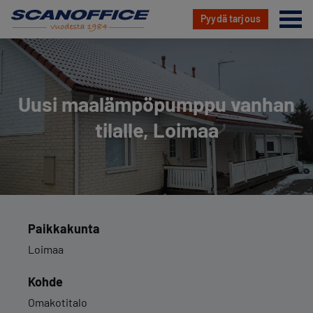
Va
Pyydä tarjous
Hyppää
sisältöön
Uusi maa­läm­pö­pump­pu vanhan
tilalle, Loimaa
Paikkakunta
Loimaa
Kohde
Omakotitalo