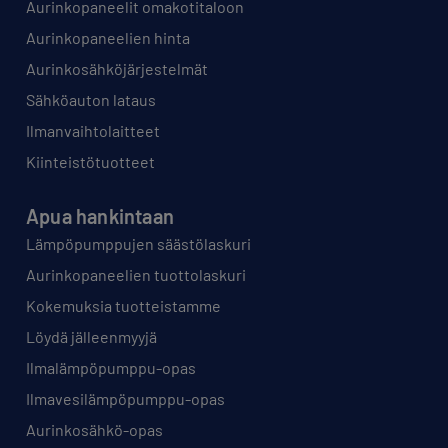
Aurinkopaneelit omakotitaloon
Aurinkopaneelien hinta
Aurinkosähköjärjestelmät
Sähköauton lataus
Ilmanvaihtolaitteet
Kiinteistötuotteet
Apua hankintaan
Lämpöpumppujen säästölaskuri
Aurinkopaneelien tuottolaskuri
Kokemuksia tuotteistamme
Löydä jälleenmyyjä
Ilmalämpöpumppu-opas
Ilmavesilämpöpumppu-opas
Aurinkosähkö-opas