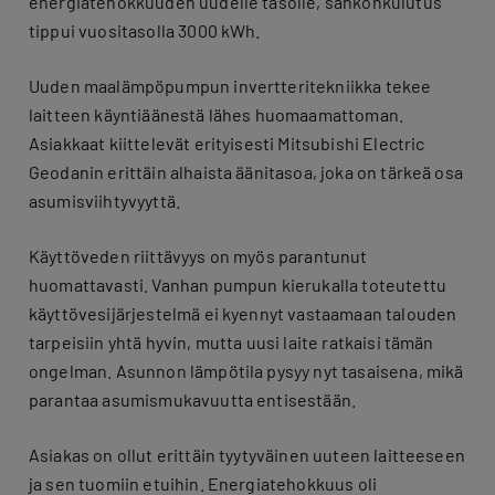
energiatehokkuuden uudelle tasolle, sähkönkulutus
tippui vuositasolla 3000 kWh.
Uuden maalämpöpumpun invertteritekniikka tekee
laitteen käyntiäänestä lähes huomaamattoman.
Asiakkaat kiittelevät erityisesti Mitsubishi Electric
Geodanin erittäin alhaista äänitasoa, joka on tärkeä osa
asumisviihtyvyyttä.
Käyttöveden riittävyys on myös parantunut
huomattavasti. Vanhan pumpun kierukalla toteutettu
käyttövesijärjestelmä ei kyennyt vastaamaan talouden
tarpeisiin yhtä hyvin, mutta uusi laite ratkaisi tämän
ongelman. Asunnon lämpötila pysyy nyt tasaisena, mikä
parantaa asumismukavuutta entisestään.
Asiakas on ollut erittäin tyytyväinen uuteen laitteeseen
ja sen tuomiin etuihin. Energiatehokkuus oli