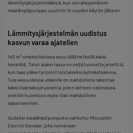
lämmitysjärjestelmäänsä, kun sen alkuperäinen
maalämpöpumppu uusittiin 14 vuoden käytön jälkeen.
Lämmitysjärjestelmän uudistus
kasvun varaa ajatellen
140 m² omakotitalossa asuu tällä hetkellä kaksi
henkilöä. Talon alakerrassa on neljä huonetta ja keittiö,
kun taas yläkerta toimii toistaiseksi kylmäullakkona.
Tulevaisuudessa ullakolle on mahdollista rakentaa
kaksi lisämakuuhuonetta, joten laitteen valinnassa
otettiin huomioon myös tilan mahdollinen
laajentaminen.
Uudeksi maalämpöpumpuksi valikoitui Mitsubishi
Electric Geodan, joka tunnetaan