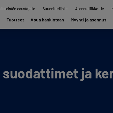
iinteistön edustajalle
Suunnittelijalle
Asennusliikkeelle
Tuotteet
Apua hankintaan
Myynti ja asennus
n suodattimet ja k