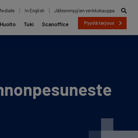
Medialle
In English
Jälleenmyyjien verkkokauppa
Pyydä tarjous
Huolto
Tuki
Scanoffice
ennonpesuneste