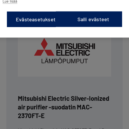
Lue lisää
Evästeasetukset
Salli evästeet
Mitsubishi Electric Silver-Ionized
air purifier -suodatin MAC-
2370FT-E