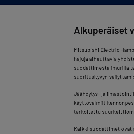
Alkuperäiset 
Mitsubishi Electric -lä
hajuja aiheuttavia yhdist
suodattimesta imurilla t
suorituskyvyn säilyttämi
Jäähdytys- ja ilmastointi
käyttövalmiit kennonpesu
tarkoitettu suurkeittiöma
Kaikki suodattimet ovat a