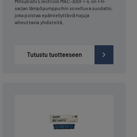
Mitsubishi Electricin MAC-300FT-E on FH-
sarjan lämpöpumppuihin soveltuva suodatin,
joka poistaa epämiellyttäviä hajuja
aiheuttavia yhdisteitä.
Tutustu tuotteeseen