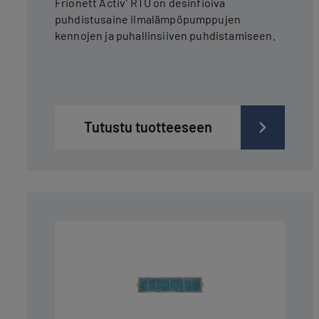
Frionett Activ’ RTU on desinfioiva
puhdistusaine ilmalämpöpumppujen
kennojen ja puhallinsiiven puhdistamiseen.
Tutustu tuotteeseen