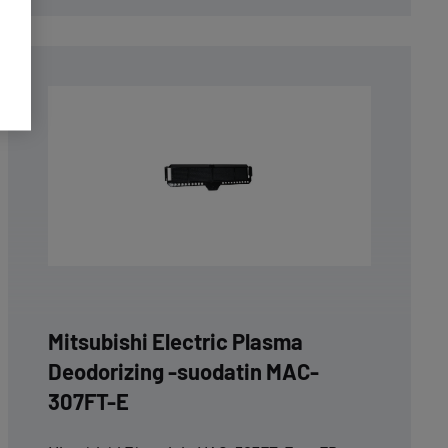
Mitsubishi Electric Plasma
Deodorizing -suodatin MAC-
307FT-E