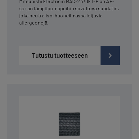
Mitsubishi Electricin MAC-2370FT-E on AP-
sarjan lämpöpumppuihin soveltuva suodatin,
joka neutralisoi huoneilmassa leijuvia
allergeenejä.
Tutustu tuotteeseen