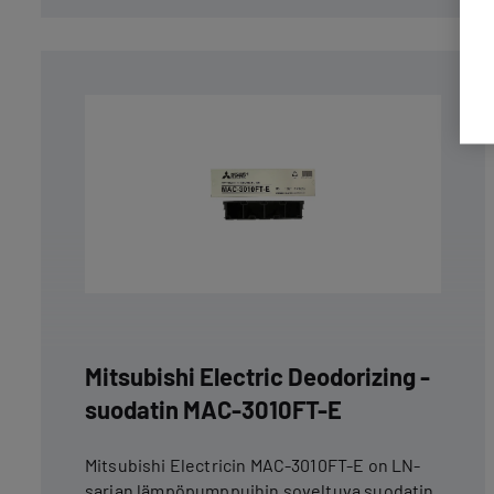
Mitsubishi Electric Deodorizing -
suodatin MAC-3010FT-E
Mitsubishi Electricin MAC-3010FT-E on LN-
sarjan lämpöpumppuihin soveltuva suodatin,