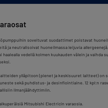
varaosat
mpöpumppuihin soveltuvat suodattimet poistavat huonei
eitä ja neutralisoivat huoneilmassa leijuvia allergeenejä.
ai haalealla vedellä kolmen kuukauden välein ja vaihda s
seksi.
laitteiden ylläpitoon (pienet ja keskisuuret laitteet) on 
neste sekä puhdistus- ja desinfiointiaine. 12 kpl:n ras
llisiin ilmanjäähdyttimiin.
lkuperäisiä Mitsubishi Electricin varaosia.