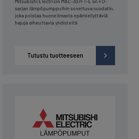
Mitsubishi Electricin MAC-307FT-E on FD-
sarjan lämpöpumppuihin soveltuva suodatin,
joka poistaa huoneilmasta epämiellyttäviä
hajuja aiheuttavia yhdisteitä
Tutustu tuotteeseen