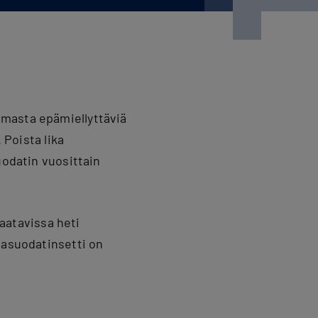
lmasta epämiellyttäviä
 Poista lika
uodatin vuosittain
saatavissa heti
vasuodatinsetti on