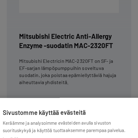
Mitsubishi Electric Anti-Allergy
Enzyme -suodatin MAC-2320FT
Mitsubishi Electricin MAC-2320FT on SF- ja
EF-sarjan lämpöpumppuihin soveltuva
suodatin, joka poistaa epämiellyttäviä hajuja
aiheuttavia yhdisteitä.
Sivustomme käyttää evästeitä
Keräämme ja analysoimme evästeiden avulla sivuston
Tutustu tuotteeseen
suorituskykyä ja käyttöä tuottaaksemme parempaa palvelua.