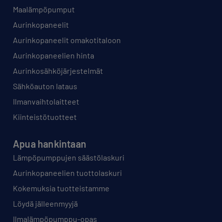
Maalämpöpumput
Aurinkopaneelit
Aurinkopaneelit omakotitaloon
Aurinkopaneelien hinta
Aurinkosähköjärjestelmät
Sähköauton lataus
Ilmanvaihtolaitteet
Kiinteistötuotteet
Apua hankintaan
Lämpöpumppujen säästölaskuri
Aurinkopaneelien tuottolaskuri
Kokemuksia tuotteistamme
Löydä jälleenmyyjä
Ilmalämpöpumppu-opas