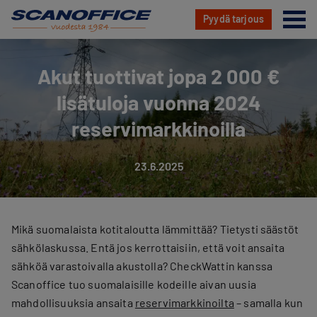
Va
Pyydä tarjous
Hyppää
sisältöön
Akut tuottivat jopa 2 000 €
lisätuloja vuonna 2024
reservimarkkinoilla
23.6.2025
Mikä suomalaista kotitaloutta lämmittää? Tietysti säästöt
sähkölaskussa. Entä jos kerrottaisiin, että voit ansaita
sähköä varastoivalla akustolla? CheckWattin kanssa
Scanoffice tuo suomalaisille kodeille aivan uusia
mahdollisuuksia ansaita
reservimarkkinoilta
– samalla kun