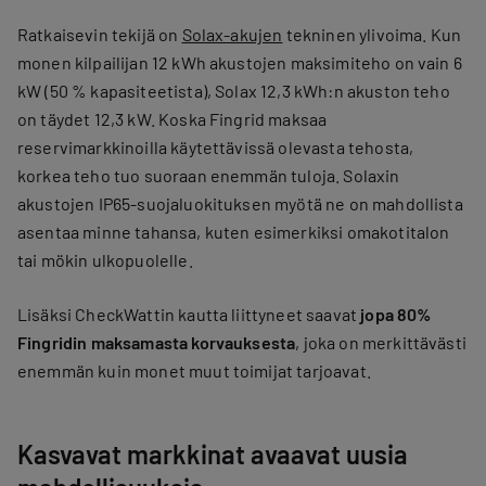
Ratkaisevin tekijä on
Solax-akujen
tekninen ylivoima. Kun
monen kilpailijan 12 kWh akustojen maksimiteho on vain 6
kW (50 % kapasiteetista), Solax 12,3 kWh:n akuston teho
on täydet 12,3 kW. Koska Fingrid maksaa
reservimarkkinoilla käytettävissä olevasta tehosta,
korkea teho tuo suoraan enemmän tuloja. Solaxin
akustojen IP65-suojaluokituksen myötä ne on mahdollista
asentaa minne tahansa, kuten esimerkiksi omakotitalon
tai mökin ulkopuolelle.
Lisäksi CheckWattin kautta liittyneet saavat
jopa 80%
Fingridin maksamasta korvauksesta
, joka on merkittävästi
enemmän kuin monet muut toimijat tarjoavat.
Kasvavat markkinat avaavat uusia