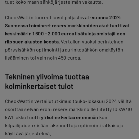
tuet koko maan sähköjärjestelmän vakautta.
CheckWattin tuoreet luvut paljastavat:
vuonna 2024
Suomessa toimineet reservimarkkinoiden akut tuottivat
keskimäärin 1 600 – 2 000 euroa lisätuloja omistajilleen
riippuen akuston koosta.
Vertailun vuoksi perinteinen
pörssisähkön optimointi ja aurinkosähkön omakäytön
lisääminen toi vain noin 450 euroa.
Tekninen ylivoima tuottaa
kolminkertaiset tulot
CheckWattin vertailututkimus touko-lokakuu 2024 väliltä
osoittaa selvän eron: reservimarkkinoille liitetty 10 kW/10
kWh akku tuotti
yli kolme kertaa enemmän
kuin
kilpailijoiden sisäänrakennettuja optimointiratkaisuja
käyttävä järjestelmä.