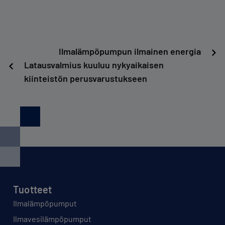
Artikkelien
Ilmalämpöpumpun ilmainen energia
Latausvalmius kuuluu nykyaikaisen
selaus
kiinteistön perusvarustukseen
Tuotteet
Ilmalämpöpumput
Ilmavesilämpöpumput