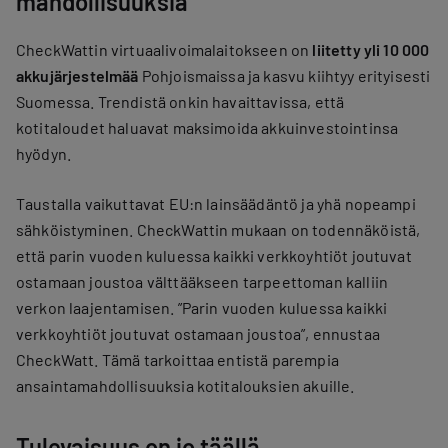
mahdollisuuksia
CheckWattin virtuaalivoimalaitokseen on
liitetty yli 10 000
akkujärjestelmää
Pohjoismaissa ja kasvu kiihtyy erityisesti
Suomessa. Trendistä onkin havaittavissa, että
kotitaloudet haluavat maksimoida akkuinvestointinsa
hyödyn.
Taustalla vaikuttavat EU:n lainsäädäntö ja yhä nopeampi
sähköistyminen. CheckWattin mukaan on todennäköistä,
että parin vuoden kuluessa kaikki verkkoyhtiöt joutuvat
ostamaan joustoa välttääkseen tarpeettoman kalliin
verkon laajentamisen. ”Parin vuoden kuluessa kaikki
verkkoyhtiöt joutuvat ostamaan joustoa”, ennustaa
CheckWatt. Tämä tarkoittaa entistä parempia
ansaintamahdollisuuksia kotitalouksien akuille.
Tulevaisuus on jo täällä