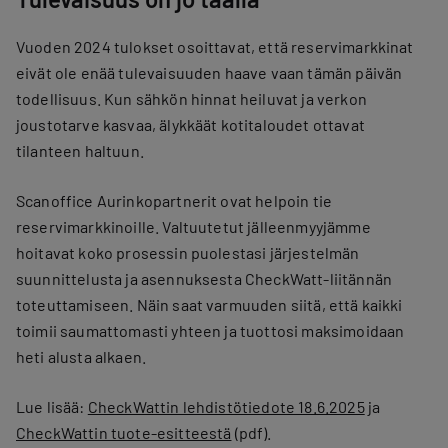
Vuoden 2024 tulokset osoittavat, että reservimarkkinat
eivät ole enää tulevaisuuden haave vaan tämän päivän
todellisuus. Kun sähkön hinnat heiluvat ja verkon
joustotarve kasvaa, älykkäät kotitaloudet ottavat
tilanteen haltuun.
Scanoffice Aurinkopartnerit ovat helpoin tie
reservimarkkinoille. Valtuutetut jälleenmyyjämme
hoitavat koko prosessin puolestasi järjestelmän
suunnittelusta ja asennuksesta CheckWatt-liitännän
toteuttamiseen. Näin saat varmuuden siitä, että kaikki
toimii saumattomasti yhteen ja tuottosi maksimoidaan
heti alusta alkaen.
Lue lisää:
CheckWattin lehdistötiedote 18.6.2025
ja
CheckWattin tuote-esitteestä
(pdf).