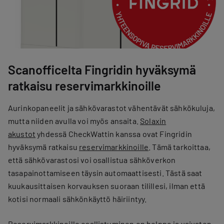
Scanofficelta Fingridin hyväksymä
ratkaisu reservimarkkinoille
Aurinkopaneelit ja sähkövarastot vähentävät sähkökuluja,
mutta niiden avulla voi myös ansaita.
Solaxin
akustot
yhdessä CheckWattin kanssa ovat Fingridin
hyväksymä ratkaisu
reservimarkkinoille
. Tämä tarkoittaa,
että sähkövarastosi voi osallistua sähköverkon
tasapainottamiseen täysin automaattisesti. Tästä saat
kuukausittaisen korvauksen suoraan tilillesi, ilman että
kotisi normaali sähkönkäyttö häiriintyy.
Reservimarkkinoille osallistuminen on helppo ja vaivaton