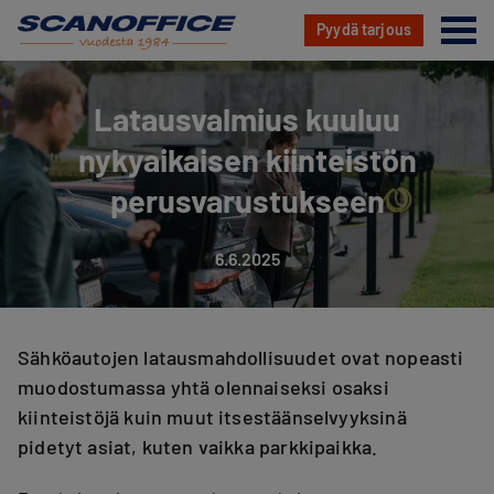
Va
Pyydä tarjous
Hyppää
sisältöön
Latausvalmius kuuluu
nykyaikaisen kiinteistön
perusvarustukseen
6.6.2025
Sähköautojen latausmahdollisuudet ovat nopeasti
muodostumassa yhtä olennaiseksi osaksi
kiinteistöjä kuin muut itsestäänselvyyksinä
pidetyt asiat, kuten vaikka parkkipaikka.