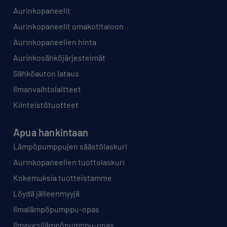
Aurinkopaneelit
Aurinkopaneelit omakotitaloon
Aurinkopaneelien hinta
Aurinkosähköjärjestelmät
Sähköauton lataus
Ilmanvaihtolaitteet
Kiinteistötuotteet
Apua hankintaan
Lämpöpumppujen säästölaskuri
Aurinkopaneelien tuottolaskuri
Kokemuksia tuotteistamme
Löydä jälleenmyyjä
Ilmalämpöpumppu-opas
Ilmavesilämpöpumppu-opas