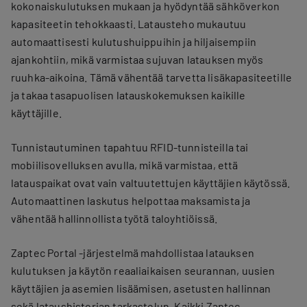
kokonaiskulutuksen mukaan ja hyödyntää sähköverkon
kapasiteetin tehokkaasti. Latausteho mukautuu
automaattisesti kulutushuippuihin ja hiljaisempiin
ajankohtiin, mikä varmistaa sujuvan latauksen myös
ruuhka-aikoina. Tämä vähentää tarvetta lisäkapasiteetille
ja takaa tasapuolisen latauskokemuksen kaikille
käyttäjille.
Tunnistautuminen tapahtuu RFID-tunnisteilla tai
mobiilisovelluksen avulla, mikä varmistaa, että
latauspaikat ovat vain valtuutettujen käyttäjien käytössä.
Automaattinen laskutus helpottaa maksamista ja
vähentää hallinnollista työtä taloyhtiöissä.
Zaptec Portal -järjestelmä mahdollistaa latauksen
kulutuksen ja käytön reaaliaikaisen seurannan, uusien
käyttäjien ja asemien lisäämisen, asetusten hallinnan
sekä lataushistorian tarkastelun. Kaikki Zaptec-