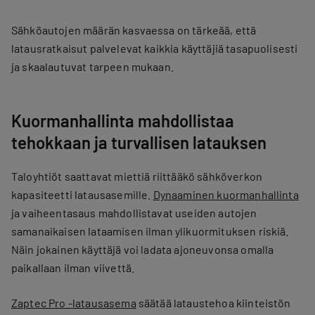
Sähköautojen määrän kasvaessa on tärkeää, että
latausratkaisut palvelevat kaikkia käyttäjiä tasapuolisesti
ja skaalautuvat tarpeen mukaan.
Kuormanhallinta mahdollistaa
tehokkaan ja turvallisen latauksen
Taloyhtiöt saattavat miettiä riittääkö sähköverkon
kapasiteetti latausasemille.
Dynaaminen kuormanhallinta
ja vaiheentasaus mahdollistavat useiden autojen
samanaikaisen lataamisen ilman ylikuormituksen riskiä.
Näin jokainen käyttäjä voi ladata ajoneuvonsa omalla
paikallaan ilman viivettä.
Zaptec Pro -latausasema
säätää lataustehoa kiinteistön