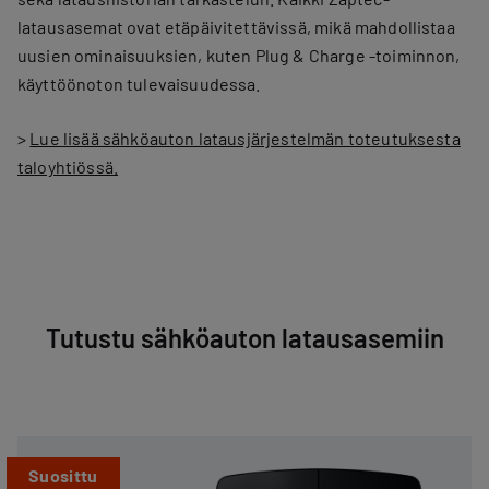
latausasemat ovat etäpäivitettävissä, mikä mahdollistaa
uusien ominaisuuksien, kuten Plug & Charge -toiminnon,
käyttöönoton tulevaisuudessa.
>
Lue lisää sähköauton latausjärjestelmän toteutuksesta
taloyhtiössä.
Tutustu sähköauton latausasemiin
Suosittu