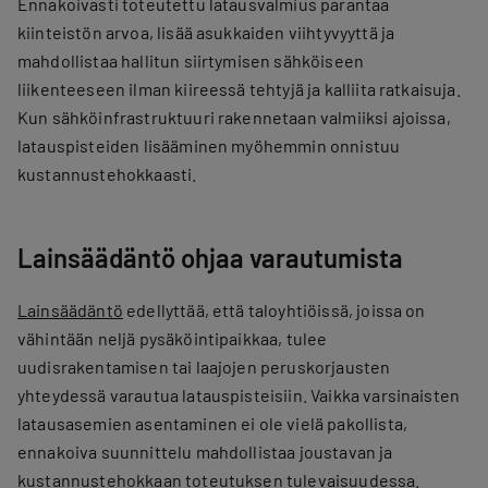
Ennakoivasti toteutettu latausvalmius parantaa
kiinteistön arvoa, lisää asukkaiden viihtyvyyttä ja
mahdollistaa hallitun siirtymisen sähköiseen
liikenteeseen ilman kiireessä tehtyjä ja kalliita ratkaisuja.
Kun sähköinfrastruktuuri rakennetaan valmiiksi ajoissa,
latauspisteiden lisääminen myöhemmin onnistuu
kustannustehokkaasti.
Lainsäädäntö ohjaa varautumista
Lainsäädäntö
edellyttää, että taloyhtiöissä, joissa on
vähintään neljä pysäköintipaikkaa, tulee
uudisrakentamisen tai laajojen peruskorjausten
yhteydessä varautua latauspisteisiin. Vaikka varsinaisten
latausasemien asentaminen ei ole vielä pakollista,
ennakoiva suunnittelu mahdollistaa joustavan ja
kustannustehokkaan toteutuksen tulevaisuudessa.