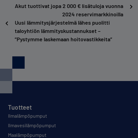
Artikkelien
Akut tuottivat jopa 2 000 € lisätuloja vuonna
2024 reservimarkkinoilla
selaus
Uusi lämmitysjärjestelmä lähes puolitti
taloyhtiön lämmityskustannukset ­­–
”Pystymme laskemaan hoitovastikkeita”
Tuotteet
Ilmalämpöpumput
Ilmavesilämpöpumput
Maalämpöpumput