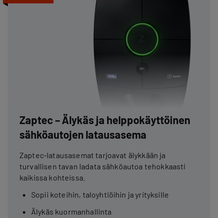
Zaptec – Älykäs ja helppokäyttöinen
sähköautojen latausasema
Zaptec-latausasemat tarjoavat älykkään ja
turvallisen tavan ladata sähköautoa tehokkaasti
kaikissa kohteissa.
Sopii koteihin, taloyhtiöihin ja yrityksille
Älykäs kuormanhallinta