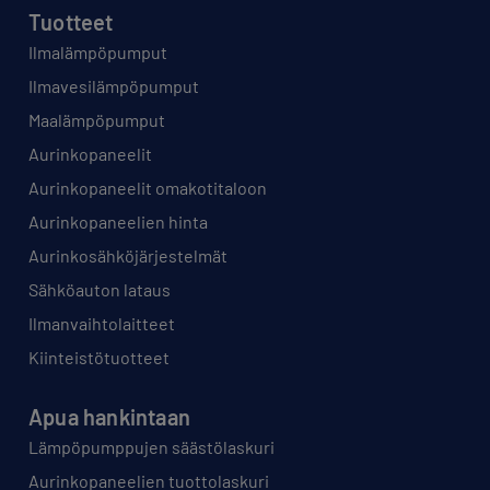
Tuotteet
Ilmalämpöpumput
Ilmavesilämpöpumput
Maalämpöpumput
Aurinkopaneelit
Aurinkopaneelit omakotitaloon
Aurinkopaneelien hinta
Aurinkosähköjärjestelmät
Sähköauton lataus
Ilmanvaihtolaitteet
Kiinteistötuotteet
Apua hankintaan
Lämpöpumppujen säästölaskuri
Aurinkopaneelien tuottolaskuri