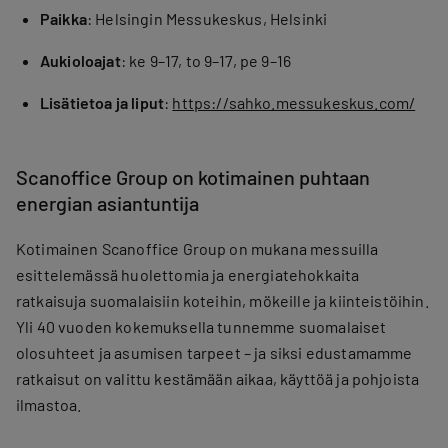
Paikka
: Helsingin Messukeskus, Helsinki
Aukioloajat
: ke 9–17, to 9–17, pe 9–16
Lisätietoa
ja liput
:
https://sahko.messukeskus.com/
Scanoffice Group on kotimainen puhtaan
energian asiantuntija
Kotimainen Scanoffice Group on mukana messuilla
esittelemässä huolettomia ja energiatehokkaita
ratkaisuja suomalaisiin koteihin, mökeille ja kiinteistöihin.
Yli 40 vuoden kokemuksella tunnemme suomalaiset
olosuhteet ja asumisen tarpeet – ja siksi edustamamme
ratkaisut on valittu kestämään aikaa, käyttöä ja pohjoista
ilmastoa.