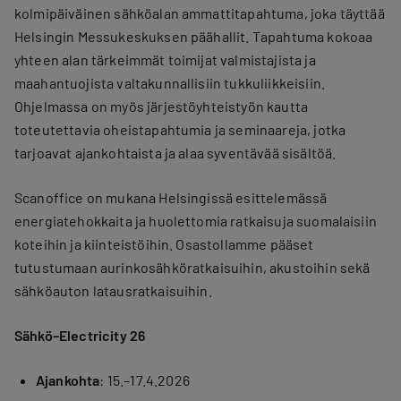
kolmipäiväinen sähköalan ammattitapahtuma, joka täyttää
Helsingin Messukeskuksen päähallit. Tapahtuma kokoaa
yhteen alan tärkeimmät toimijat valmistajista ja
maahantuojista valtakunnallisiin tukkuliikkeisiin.
Ohjelmassa on myös järjestöyhteistyön kautta
toteutettavia oheistapahtumia ja seminaareja, jotka
tarjoavat ajankohtaista ja alaa syventävää sisältöä.
Scanoffice on mukana Helsingissä esittelemässä
energiatehokkaita ja huolettomia ratkaisuja suomalaisiin
koteihin ja kiinteistöihin. Osastollamme pääset
tutustumaan aurinkosähköratkaisuihin, akustoihin sekä
sähköauton latausratkaisuihin.
Sähkö–Electricity 26
Ajankohta
: 15.–17.4.2026