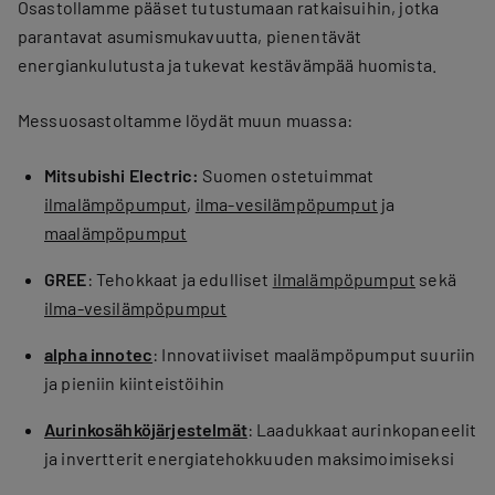
Osastollamme pääset tutustumaan ratkaisuihin, jotka
parantavat asumismukavuutta, pienentävät
energiankulutusta ja tukevat kestävämpää huomista.
Messuosastoltamme löydät muun muassa:
Mitsubishi Electric:
Suomen ostetuimmat
ilmalämpöpumput
,
ilma-vesilämpöpumput
ja
maalämpöpumput
GREE
: Tehokkaat ja edulliset
ilmalämpöpumput
sekä
ilma-vesilämpöpumput
alpha innotec
: Innovatiiviset maalämpöpumput suuriin
ja pieniin kiinteistöihin
Aurinkosähköjärjestelmät
: Laadukkaat aurinkopaneelit
ja invertterit energiatehokkuuden maksimoimiseksi