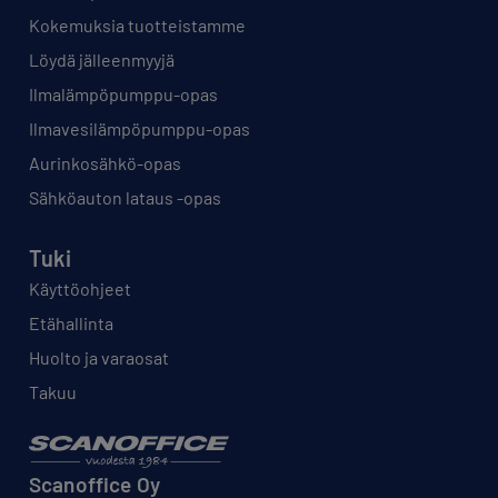
Kokemuksia tuotteistamme
Löydä jälleenmyyjä
Ilmalämpöpumppu-opas
Ilmavesilämpöpumppu-opas
Aurinkosähkö-opas
Sähköauton lataus -opas
Tuki
Käyttöohjeet
Etähallinta
Huolto ja varaosat
Takuu
Scanoffice Oy