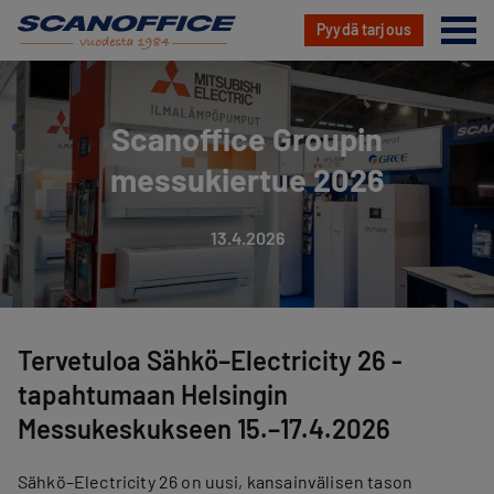
Va
Pyydä tarjous
Hyppää
sisältöön
Scanoffice Groupin
messukiertue 2026
13.4.2026
Tervetuloa Sähkö–Electricity 26 -
tapahtumaan Helsingin
Messukeskukseen 15.–17.4.2026
Sähkö–Electricity 26 on uusi, kansainvälisen tason