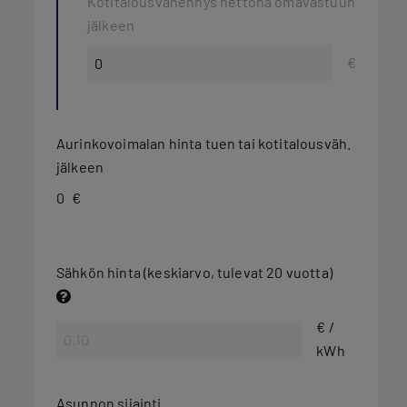
Kotitalousvähennys nettona omavastuun
jälkeen
€
Aurinkovoimalan hinta tuen tai kotitalousväh.
jälkeen
0
€
Sähkön hinta (keskiarvo, tulevat 20 vuotta)
€ /
kWh
Asunnon sijainti