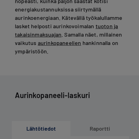
nopeasti, kuinka paljon säästät kotisi
energiakustannuksissa siirtymällä
aurinkoenergiaan. Kätevällä työkalullamme
lasket helposti aurinkovoimalan
tuoton ja
takaisinmaksuajan
. Samalla näet, millainen
vaikutus
aurinkopaneelien
hankinnalla on
ympäristöön.
Aurinkopaneeli-laskuri
Lähtötiedot
Raportti