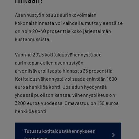
Asennustyön osuus aurinkovoimalan
kokonaishinnasta voi vaihdella, mutta yleensä se
on noin 20–40 prosenttia koko järjestelmän
kustannuksista.
Vuonna 2025 kotitalousvähennystä saa
aurinkopaneelien asennustyön
arvonlisäverollisesta hinnasta 35 prosenttia.
Kotitalousvähennystä voi saada enintään 1600
euroa henkilöä kohti. Jos edun hyödyntää
yhdessä puolison kanssa, vähennysoikeus on
3200 euroa vuodessa. Omavastuu on 150 euroa
henkilöä kohti.
Tutustu kotitalousvähennykseen
tarkemmin