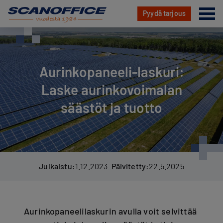
Va
Pyydä tarjous
Hyppää
sisältöön
Aurinkopaneeli-laskuri:
Laske aurinkovoimalan
säästöt ja tuotto
Julkaistu:
1.12.2023
–
Päivitetty:
22.5.2025
Aurinkopaneelilaskurin avulla voit selvittää