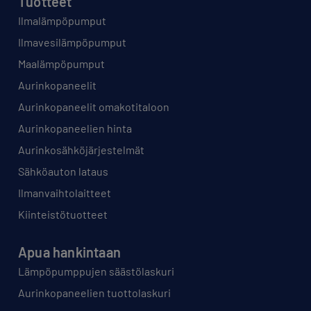
Tuotteet
Ilmalämpöpumput
Ilmavesilämpöpumput
Maalämpöpumput
Aurinkopaneelit
Aurinkopaneelit omakotitaloon
Aurinkopaneelien hinta
Aurinkosähköjärjestelmät
Sähköauton lataus
Ilmanvaihtolaitteet
Kiinteistötuotteet
Apua hankintaan
Lämpöpumppujen säästölaskuri
Aurinkopaneelien tuottolaskuri