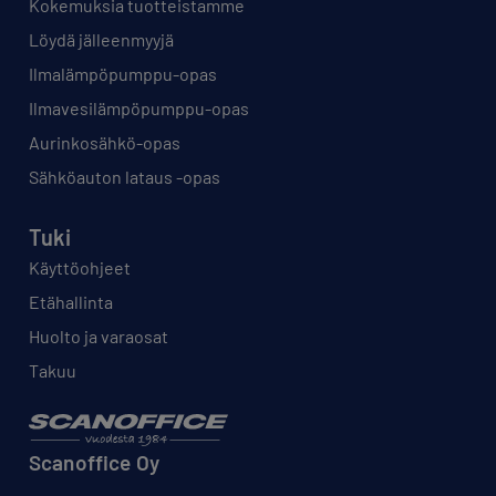
Kokemuksia tuotteistamme
Löydä jälleenmyyjä
Ilmalämpöpumppu-opas
Ilmavesilämpöpumppu-opas
Aurinkosähkö-opas
Sähköauton lataus -opas
Tuki
Käyttöohjeet
Etähallinta
Huolto ja varaosat
Takuu
Scanoffice Oy