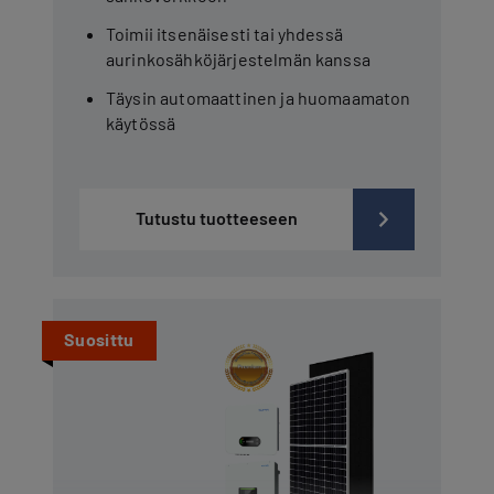
Toimii itsenäisesti tai yhdessä
aurinkosähköjärjestelmän kanssa
Täysin automaattinen ja huomaamaton
käytössä
Tutustu tuotteeseen
Suosittu