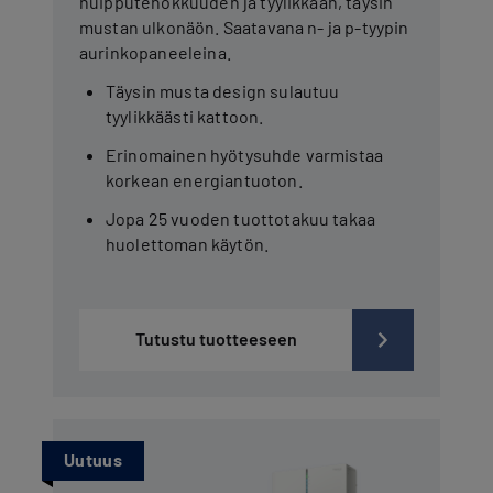
huipputehokkuuden ja tyylikkään, täysin
mustan ulkonäön. Saatavana n- ja p-tyypin
aurinkopaneeleina.
Täysin musta design sulautuu
tyylikkäästi kattoon.
Erinomainen hyötysuhde varmistaa
korkean energiantuoton.
Jopa 25 vuoden tuottotakuu takaa
huolettoman käytön.
Tutustu tuotteeseen
Uutuus