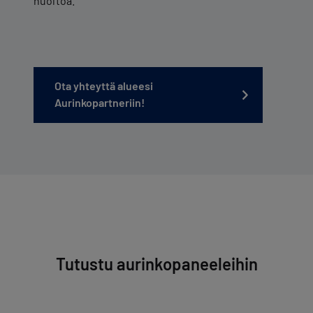
huoltoa.
Ota yhteyttä alueesi
Aurinkopartneriin!
Tutustu aurinkopaneeleihin