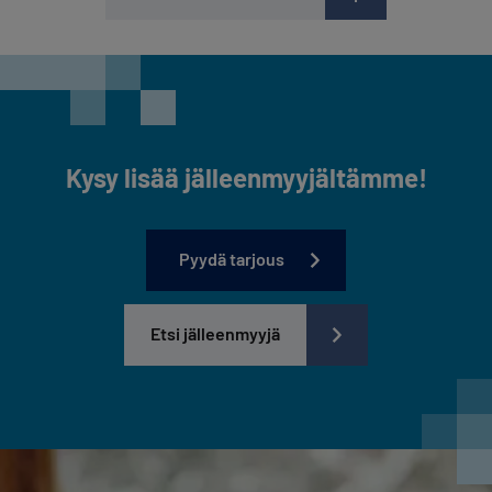
Kysy lisää jälleenmyyjältämme!
Pyydä tarjous
Etsi jälleenmyyjä