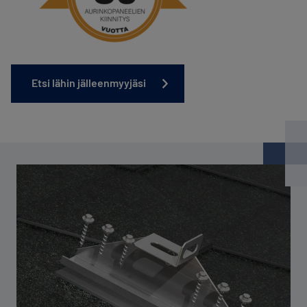
Etsi lähin jälleenmyyjäsi