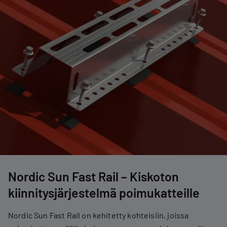
Nordic Sun Fast Rail – Kiskoton
kiinnitysjärjestelmä poimukatteille
Nordic Sun Fast Rail on kehitetty kohteisiin, joissa