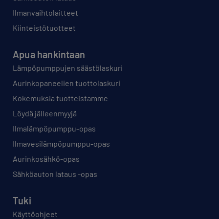
Ilmanvaihtolaitteet
Kiinteistötuotteet
Apua hankintaan
Lämpöpumppujen säästölaskuri
Aurinkopaneelien tuottolaskuri
Kokemuksia tuotteistamme
Löydä jälleenmyyjä
Ilmalämpöpumppu-opas
Ilmavesilämpöpumppu-opas
Aurinkosähkö-opas
Sähköauton lataus -opas
Tuki
Käyttöohjeet