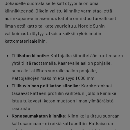
Jokaiselle suomalaiselle kattotyypille on oma
kiinnikkeensä. Oikein valittu kiinnike varmistaa, että
aurinkopaneelin asennus katolle onnistuu turvallisesti
ilman että katto tai kate vaurioituu. Nordic Sunin
valikoimasta löytyy ratkaisu kaikkiin yleisimpiin
kattomateriaaleihin.
Tiilikaton kiinnike:
Kattojalka kiinnitetään ruoteeseen
yhtä tiiltä raottamalla. Kaarevalle aallon pohjalle,
suoralle tai lähes suoralle aallon pohjalle.
Kattojalkojen maksimietäisyys 1 600 mm.
Tiilikuvioisen peltikaton kiinnike:
Korokerenkaat
tasaavat katteen profiilin vaihtelun, jolloin kiinnike
istuu tukevasti katon muotoon ilman ylimääräistä
rasitusta.
Konesaumakaton kiinnike:
Kiinnike lukittuu suoraan
kattosaumaan – ei reikiä kattopeltiin. Ratkaisu on