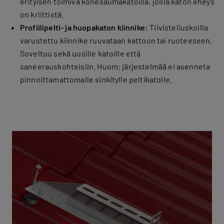
erityisen toimiva konesaumakatoilla, joilla katon eheys
on kriittistä.
Profiilipelti- ja huopakaton kiinnike:
Tiivisteliuskoilla
varustettu kiinnike ruuvataan kattoon tai ruoteeseen.
Soveltuu sekä uusille katoille että
saneerauskohteisiin. Huom: järjestelmää ei asenneta
pinnoittamattomalle sinkitylle peltikatolle.