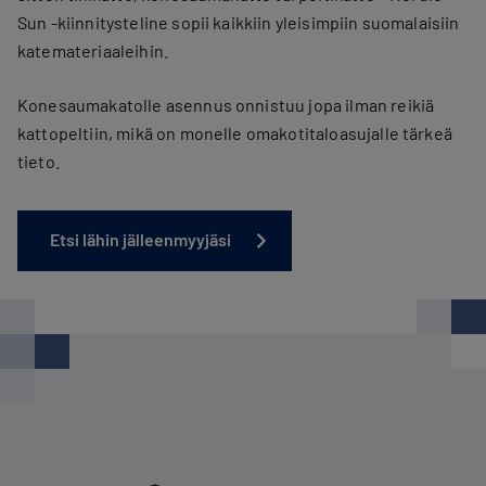
Sun -kiinnitysteline sopii kaikkiin yleisimpiin suomalaisiin
katemateriaaleihin.
Konesaumakatolle asennus onnistuu jopa ilman reikiä
kattopeltiin, mikä on monelle omakotitaloasujalle tärkeä
tieto.
Etsi lähin jälleenmyyjäsi