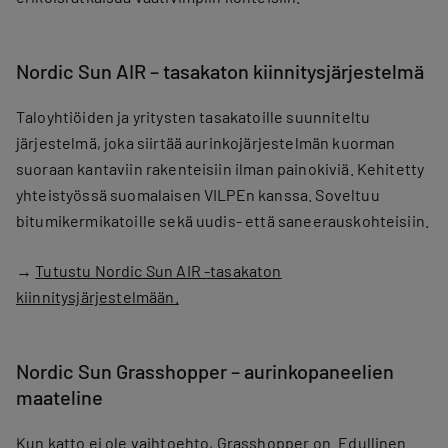
Nordic Sun AIR – tasakaton kiinnitysjärjestelmä
Taloyhtiöiden ja yritysten tasakatoille suunniteltu
järjestelmä, joka siirtää aurinkojärjestelmän kuorman
suoraan kantaviin rakenteisiin ilman painokiviä. Kehitetty
yhteistyössä suomalaisen VILPEn kanssa. Soveltuu
bitumikermikatoille sekä uudis- että saneerauskohteisiin.
→
Tutustu Nordic Sun AIR -tasakaton
kiinnitysjärjestelmään.
Nordic Sun Grasshopper – aurinkopaneelien
maateline
Kun katto ei ole vaihtoehto, Grasshopper on. Edullinen