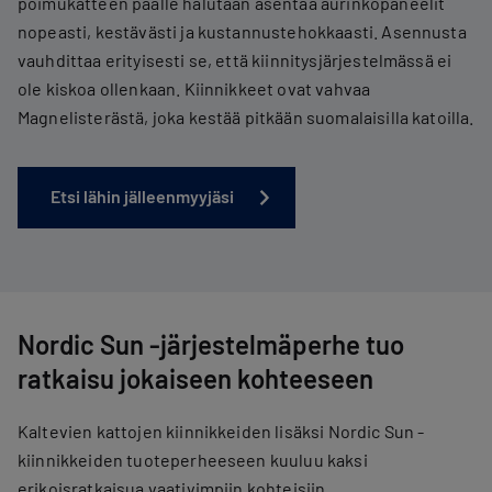
poimukatteen päälle halutaan asentaa aurinkopaneelit
nopeasti, kestävästi ja kustannustehokkaasti. Asennusta
vauhdittaa erityisesti se, että kiinnitysjärjestelmässä ei
ole kiskoa ollenkaan. Kiinnikkeet ovat vahvaa
Magnelisterästä, joka kestää pitkään suomalaisilla katoilla.
Etsi lähin jälleenmyyjäsi
Nordic Sun -järjestelmäperhe tuo
ratkaisu jokaiseen kohteeseen
Kaltevien kattojen kiinnikkeiden lisäksi Nordic Sun -
kiinnikkeiden tuoteperheeseen kuuluu kaksi
erikoisratkaisua vaativimpiin kohteisiin.