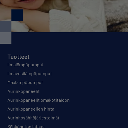
Tuotteet
Ilmalämpöpumput
Ilmavesilämpöpumput
Maalämpöpumput
Aurinkopaneelit
Aurinkopaneelit omakotitaloon
Aurinkopaneelien hinta
Aurinkosähköjärjestelmät
Sähköauton lataus