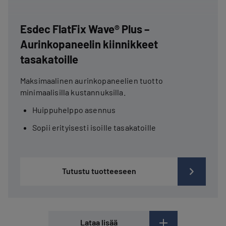
Esdec FlatFix Wave® Plus –
Aurinkopaneelin kiinnikkeet
tasakatoille
Maksimaalinen aurinkopaneelien tuotto
minimaalisilla kustannuksilla.
Huippuhelppo asennus
Sopii erityisesti isoille tasakatoille
Tutustu tuotteeseen
Lataa lisää