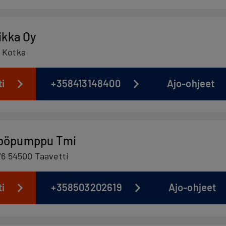
ikka Oy
0 Kotka
ti
+358413148400
Ajo-ohjeet
pöpumppu Tmi
376 54500 Taavetti
ti
+358503202619
Ajo-ohjeet