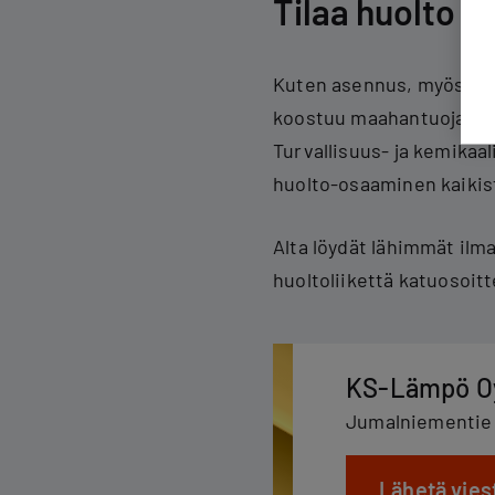
Tilaa huolto v
Kuten asennus, myös ilm
koostuu maahantuojan kou
Turvallisuus- ja kemikaa
huolto-osaaminen kaiki
Alta löydät lähimmät il
huoltoliikettä katuosoitt
KS-Lämpö O
Jumalniementie 
Lähetä vies