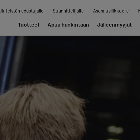
iinteistön edustajalle
Suunnittelijalle
Asennusliikkeelle
Tuotteet
Apua hankintaan
Jälleenmyyjät