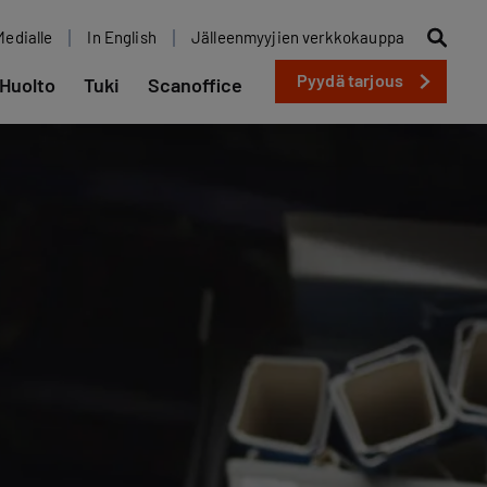
Medialle
In English
Jälleenmyyjien verkkokauppa
Pyydä tarjous
Huolto
Tuki
Scanoffice