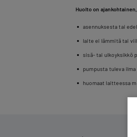
Huolto on ajankohtainen,
asennuksesta tai edel
laite ei lämmitä tai v
sisä- tai ulkoyksikkö
pumpusta tuleva ilma 
huomaat laitteessa mu