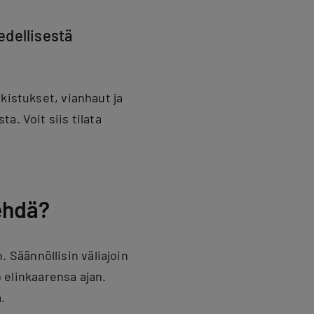
edellisestä
kistukset, vianhaut ja
a. Voit siis tilata
ehdä?
Säännöllisin väliajoin
o elinkaarensa ajan.
.