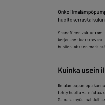
Onko ilmalämpöpumppu
huoltokerrasta kulunu
Scanofficen valtuuttamil
korjaukset luotettavasti.
huollon laitteen merkistä
Kuinka usein 
Ilmalämpöpumppu kannatt
tehty huolto varmistaa, e
Samalla myös mahdollise