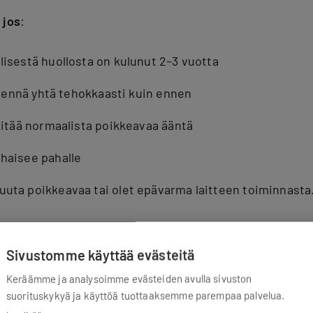
 jos
:
lisestä huollosta on kulunut 2–3 vuotta
iilennä yhtä tehokkaasti kuin ennen
 pitää normaalista poikkeavaa ääntä
haisee pahalle
uta poikkeavaa tai olet epävarma laitteen toiminnasta
Sivustomme käyttää evästeitä
Keräämme ja analysoimme evästeiden avulla sivuston
suorituskykyä ja käyttöä tuottaaksemme parempaa palvelua.