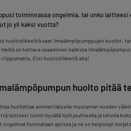
si toiminnassa ongelmia, tai onko laitteesi 
t jo yli kaksi vuotta?
ta huoltoliikkeiltä saat ilmalämpöpumppujen huollot, tar
 Heillä on kattava osaaminen kaikista ilmalämpöpumpuist
 riippumatta. Etsi huoltoliikkeitä alta!
ilmalämpöpumpun huolto pitää t
aa huollattaa ammattilaisella muutaman vuoden välein. 
ttä laitteesi toimii hyvällä hyötysuhteella ja teholla kok
t ongelmat huomataan ajoissa ja ne on helpompi korjata