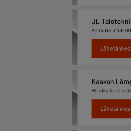
JL Talotekni
Kankitie 3 4840
Lähetä vies
Kaakon Läm
Hirvikalliontie 
Lähetä vies