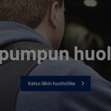
pumpun huol
Katso lähin huoltoliike