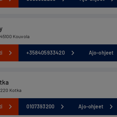
y
 45100 Kouvola
ti
+358405933420
Ajo-ohjeet
tka
8220 Kotka
ti
0107393200
Ajo-ohjeet