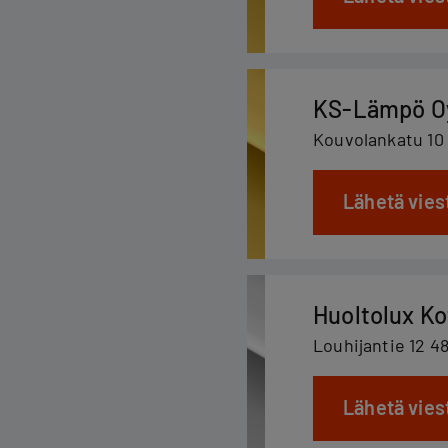
KS-Lämpö O
Kouvolankatu 10
Lähetä vies
Huoltolux Ko
Louhijantie 12 4
Lähetä vies