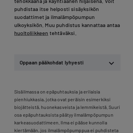
tehokkaana ja käyntiäänen hiljaisena. Voit
puhdistaa itse helposti sisäyksikön
suodattimet ja ilmalämpöpumpun
ulkoyksikön. Muu puhdistus kannattaa antaa
huoltoliikkeen
tehtäväksi.
Oppaan pääkohdat lyhyesti
Sisäilmassa on epäpuhtauksia ja erilaisia
pienhiukkasia, jotka ovat peräisin esimerkiksi
biojätteistä, huonekasveista ja lemmikeistä. Suuri
osa epäpuhtauksista päätyy ilmalämpöpumpun
karkeasuodattimeen. Ilma ei pääse kunnolla
kiertämään, jos ilmalämpöpumppua ei puhdisteta