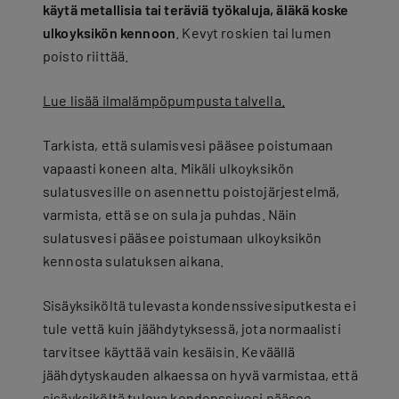
käytä metallisia tai teräviä työkaluja, äläkä koske
ulkoyksikön kennoon
. Kevyt roskien tai lumen
poisto riittää.
Lue lisää ilmalämpöpumpusta talvella.
Tarkista, että sulamisvesi pääsee poistumaan
vapaasti koneen alta. Mikäli ulkoyksikön
sulatusvesille on asennettu poistojärjestelmä,
varmista, että se on sula ja puhdas. Näin
sulatusvesi pääsee poistumaan ulkoyksikön
kennosta sulatuksen aikana.
Sisäyksiköltä tulevasta kondenssivesiputkesta ei
tule vettä kuin jäähdytyksessä, jota normaalisti
tarvitsee käyttää vain kesäisin. Keväällä
jäähdytyskauden alkaessa on hyvä varmistaa, että
sisäyksiköltä tuleva kondenssivesi pääsee