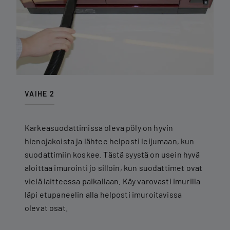
VAIHE 2
Karkeasuodattimissa oleva pöly on hyvin
hienojakoista ja lähtee helposti leijumaan, kun
suodattimiin koskee. Tästä syystä on usein hyvä
aloittaa imurointi jo silloin, kun suodattimet ovat
vielä laitteessa paikallaan. Käy varovasti imurilla
läpi etupaneelin alla helposti imuroitavissa
olevat osat.