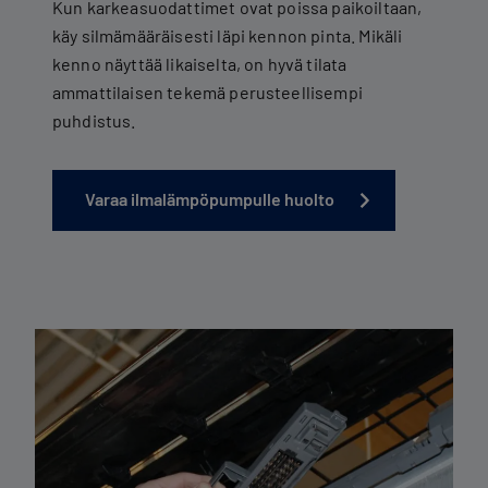
Kun karkeasuodattimet ovat poissa paikoiltaan,
käy silmämääräisesti läpi kennon pinta. Mikäli
kenno näyttää likaiselta, on hyvä tilata
ammattilaisen tekemä perusteellisempi
puhdistus.
Varaa ilmalämpöpumpulle huolto