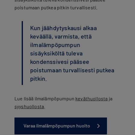
poistumaan putkea pitkin turvallisesti.
Kun jäähdytyskausi alkaa
keväällä, varmista, että
ilmalämpöpumpun
sisäyksiköltä tuleva
kondenssivesi pääsee
poistumaan turvallisesti putkea
pitkin.
Lue lisää ilmalämpöpumpun
keväthuollosta
ja
syyshuollosta
.
Varaa ilmalämpöpumpun huolto