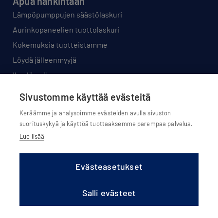
Apua hankintaan
Lämpöpumppujen säästölaskuri
Aurinkopaneelien tuottolaskuri
Kokemuksia tuotteistamme
Löydä jälleenmyyjä
Ilmalämpöpumppu-opas
Ilmavesilämpöpumppu-opas
Sivustomme käyttää evästeitä
Aurinkosähkö-opas
Keräämme ja analysoimme evästeiden avulla sivuston
Sähköauton lataus -opas
suorituskykyä ja käyttöä tuottaaksemme parempaa palvelua.
Lue lisää
Tuki
Käyttöohjeet
Evästeasetukset
Etähallinta
Huolto ja varaosat
Salli evästeet
Takuu