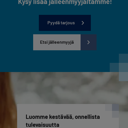
Kysy lisää jälleenmyyjältämme!
Pyydä tarjous
Etsi jälleenmyyjä
Luomme kestävää, onnellista
tulevaisuutta