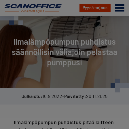
Va
Pyydä tarjous
Hyppää
sisältöön
Ilmalämpöpumpun puhdistus
säännöllisin väliajoin pelastaa
pumppusi
Julkaistu:
10.8.2022
–
Päivitetty:
20.11.2025
Ilmalämpöpumpun puhdistus pitää laitteen