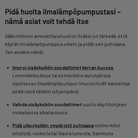
Pidä huolta ilmalämpöpumpustasi –
nämä asiat voit tehdä itse
Säännöllisen ammattilaishuollon lisäksi on tärkeää, että
käytät ilmalämpöpumppua oikein ja pidät sen puhtaana.
Tee ainakin nämä:
Imuroi sisäyksikön suodattimet kerran kuussa
.
Lemmikkikodissa tai esimerkiksi autotallissa
sijaitsevan ilmalämpöpumpun imurointiväli kannattaa
pitää vielä tätäkin lyhyempänä.
Vaihda sisäyksikön suodattimet
uusiin käyttöohjeen
mukaisessa aikataulussa.
Pidä ulkoyksikön ympäristö puhtaana
esimerkiksi
lehdistä, roskista tai liiasta lumesta. Sammuta