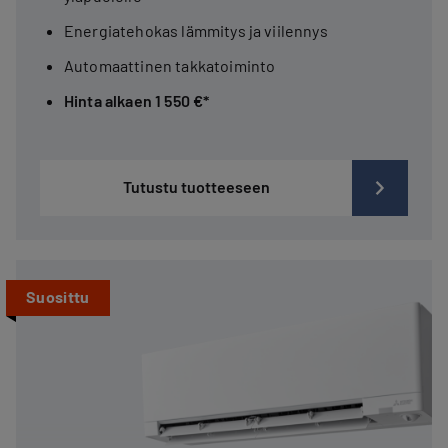
Energiatehokas lämmitys ja viilennys
Automaattinen takkatoiminto
Hinta alkaen 1 550 €*
Tutustu tuotteeseen
Suosittu