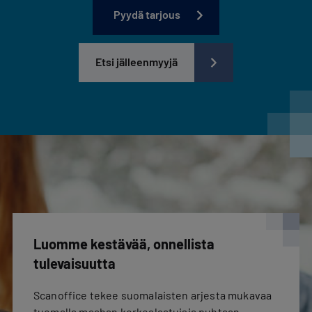
Pyydä tarjous
Etsi jälleenmyyjä
Luomme kestävää, onnellista
tulevaisuutta
Scanoffice tekee suomalaisten arjesta mukavaa
tuomalla maahan korkealaatuisia puhtaan