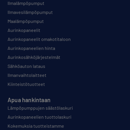
Ilmalämpöpumput
Ilmavesilämpöpumput
Maalämpöpumput
Aurinkopaneelit
Aurinkopaneelit omakotitaloon
Aurinkopaneelien hinta
Aurinkosähköjärjestelmät
Sähköauton lataus
Ilmanvaihtolaitteet
Kiinteistötuotteet
Apua hankintaan
Lämpöpumppujen säästölaskuri
Aurinkopaneelien tuottolaskuri
Kokemuksia tuotteistamme