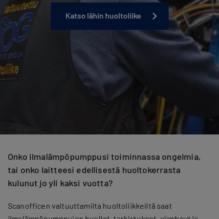
Katso lähin huoltoliike
Onko ilmalämpöpumppusi toiminnassa ongelmia,
tai onko laitteesi edellisestä huoltokerrasta
kulunut jo yli kaksi vuotta?
Scanofficen valtuuttamilta huoltoliikkeiltä saat
ilmalämpöpumppujen huollot, tarkistukset, vianhaut ja