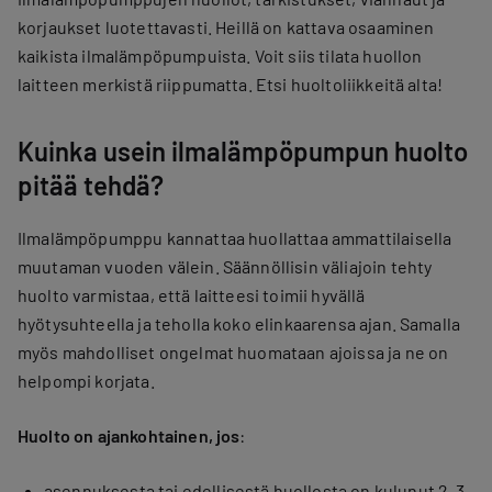
korjaukset luotettavasti. Heillä on kattava osaaminen
kaikista ilmalämpöpumpuista. Voit siis tilata huollon
laitteen merkistä riippumatta. Etsi huoltoliikkeitä alta!
Kuinka usein ilmalämpöpumpun huolto
pitää tehdä?
Ilmalämpöpumppu kannattaa huollattaa ammattilaisella
muutaman vuoden välein. Säännöllisin väliajoin tehty
huolto varmistaa, että laitteesi toimii hyvällä
hyötysuhteella ja teholla koko elinkaarensa ajan. Samalla
myös mahdolliset ongelmat huomataan ajoissa ja ne on
helpompi korjata.
Huolto on ajankohtainen, jos
:
asennuksesta tai edellisestä huollosta on kulunut 2–3