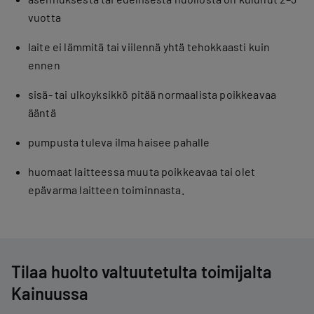
vuotta
laite ei lämmitä tai viilennä yhtä tehokkaasti kuin
ennen
sisä- tai ulkoyksikkö pitää normaalista poikkeavaa
ääntä
pumpusta tuleva ilma haisee pahalle
huomaat laitteessa muuta poikkeavaa tai olet
epävarma laitteen toiminnasta.
Tilaa huolto valtuutetulta toimijalta
Kainuussa