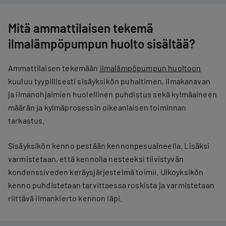
Mitä ammattilaisen tekemä
ilmalämpöpumpun huolto sisältää?
Ammattilaisen tekemään
ilmalämpöpumpun huoltoon
kuuluu tyypillisesti sisäyksikön puhaltimen, ​​ilmakanavan
ja ilmanohjaimien huolellinen puhdistus sekä kylmäaineen
määrän ja kylmäprosessin oikeanlaisen toiminnan
tarkastus.
Sisäyksikön kenno pestään kennonpesuaineella. Lisäksi
varmistetaan, että kennolla nesteeksi tiivistyvän
kondenssiveden keräysjärjestelmä toimii. Ulkoyksikön
kenno puhdistetaan tarvittaessa roskista ja varmistetaan
riittävä ilmankierto kennon läpi.