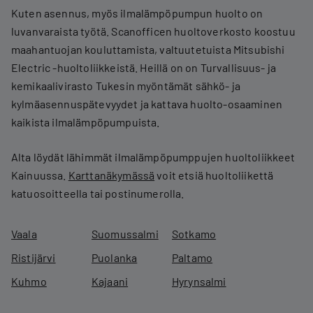
Kuten asennus, myös ilmalämpöpumpun huolto on
luvanvaraista työtä. Scanofficen huoltoverkosto koostuu
maahantuojan kouluttamista, valtuutetuista Mitsubishi
Electric -huoltoliikkeistä. Heillä on on Turvallisuus- ja
kemikaalivirasto Tukesin myöntämät sähkö- ja
kylmäasennuspätevyydet ja kattava huolto-osaaminen
kaikista ilmalämpöpumpuista.
Alta löydät lähimmät ilmalämpöpumppujen huoltoliikkeet
Kainuussa.
Karttanäkymässä
voit etsiä huoltoliikettä
katuosoitteella tai postinumerolla.
Vaala
Suomussalmi
Sotkamo
Ristijärvi
Puolanka
Paltamo
Kuhmo
Kajaani
Hyrynsalmi