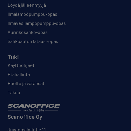
Löydä jälleenmyyjä
Ilmalämpöpumppu-opas
Ilmavesilämpöpumppu-opas
Aurinkosähkö-opas
Sähköauton lataus -opas
Tuki
Käyttöohjeet
Etähallinta
Huolto ja varaosat
Takuu
Scanoffice Oy
Juvanmalmintie 11