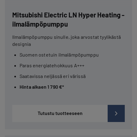
Mitsubishi Electric LN Hyper Heating -
ilmalämpöpumppu
Ilmalämpöpumppu sinulle, joka arvostat tyylikästä
designia
Suomen ostetuin ilmalämpöpumppu
Paras energiatehokkuus A+++
Saatavissa neljässä eri värissä
Hinta alkaen 1 790 €*
Tutustu tuotteeseen