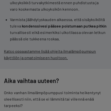
ulkoyksikkö turvakytkimestä ennen puhdistusta ja
varo koskemasta ulkoyksikön kennoon.
Varmista jäähdytyskauden alkaessa, että sisäyksiköltä
tuleva
kondenssivesi pääsee poistumaan putkea pitkin
turvallisesti eikä esimerkiksi ulkotilassa olevan letkun
päässä ole tukkeena roskaa.
Katso oppaastamme lisää ohjeita ilmalämpöpumpun
käyttöön ja omatoimiseen huoltoon.
Aika vaihtaa uuteen?
Onko vanhan ilmalämpöpumppusi toiminta heikentynyt
oleellisesti niin, että se ei lämmitä tai viilennä enää
tarpeeksi?