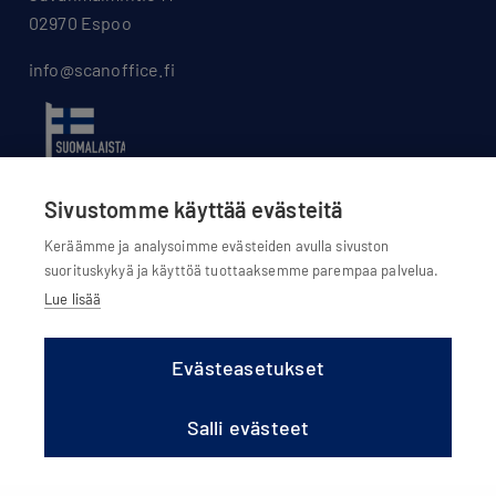
02970 Espoo
info@scanoffice.fi
Sivustomme käyttää evästeitä
Keräämme ja analysoimme evästeiden avulla sivuston
suorituskykyä ja käyttöä tuottaaksemme parempaa palvelua.
Lue lisää
Evästeasetukset
Evästeasetukset
Evästekäytännöt
Salli evästeet
Tietosuojaseloste
Olemme osa Scanoffice Group Oy:tä