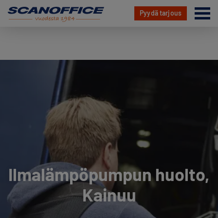
Va
Pyydä tarjous
Hyppää
sisältöön
Ilmalämpöpumpun huolto,
Kainuu