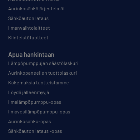
Aurinkosähköjärjestelmät
Sähköauton lataus
Ilmanvaihtolaitteet
Kiinteistötuotteet
Apua hankintaan
Lämpöpumppujen säästölaskuri
Aurinkopaneelien tuottolaskuri
Kokemuksia tuotteistamme
Löydä jälleenmyyjä
Ilmalämpöpumppu-opas
Ilmavesilämpöpumppu-opas
Aurinkosähkö-opas
Sähköauton lataus -opas