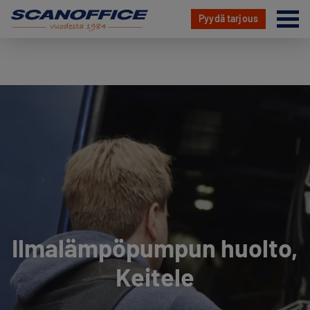
Va
Pyydä tarjous
Hyppää
sisältöön
Ilmalämpöpumpun huolto,
Keitele