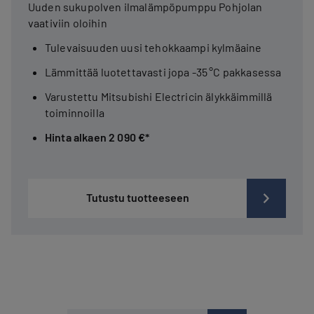
Uuden sukupolven ilmalämpöpumppu Pohjolan
vaativiin oloihin
Tulevaisuuden uusi tehokkaampi kylmäaine
Lämmittää luotettavasti jopa -35 °C pakkasessa
Varustettu Mitsubishi Electricin älykkäimmillä
toiminnoilla
Hinta alkaen 2 090 €*
Tutustu tuotteeseen