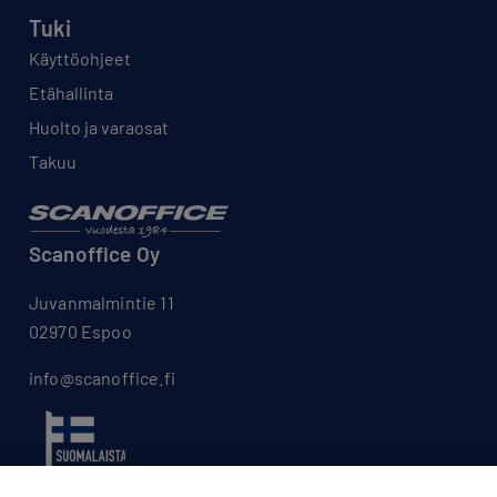
Tuki
Käyttöohjeet
Etähallinta
Huolto ja varaosat
Takuu
Scanoffice Oy
Juvanmalmintie 11
02970 Espoo
info@scanoffice.fi