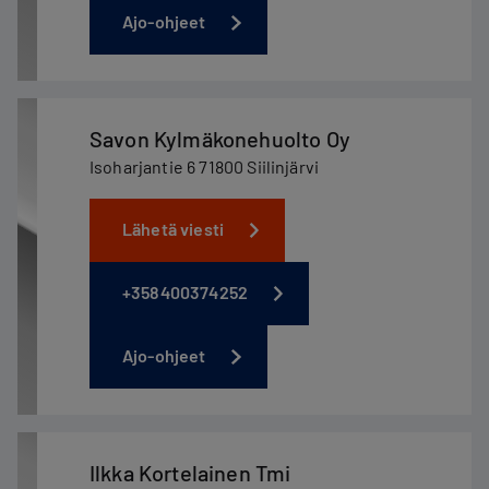
Ajo-ohjeet
Savon Kylmäkonehuolto Oy
Isoharjantie 6 71800 Siilinjärvi
Lähetä viesti
+358400374252
Ajo-ohjeet
Ilkka Kortelainen Tmi