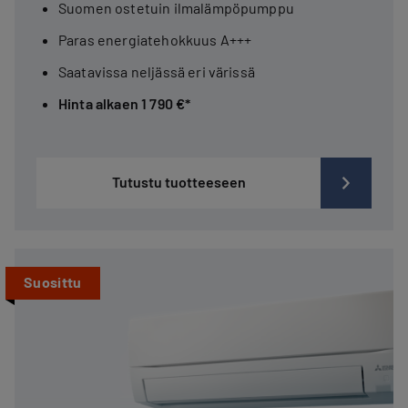
Suomen ostetuin ilmalämpöpumppu
Paras energiatehokkuus A+++
Saatavissa neljässä eri värissä
Hinta alkaen 1 790 €*
Tutustu tuotteeseen
Suosittu