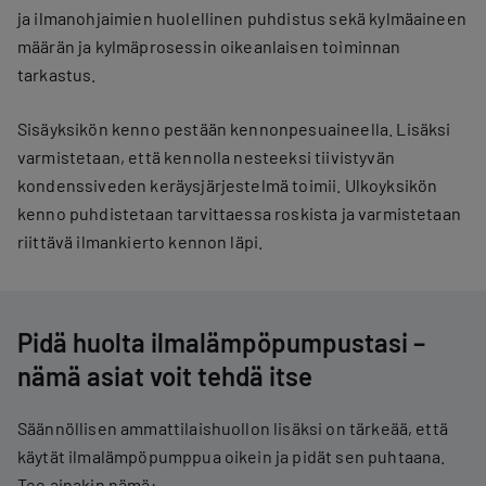
ja ilmanohjaimien huolellinen puhdistus sekä kylmäaineen
määrän ja kylmäprosessin oikeanlaisen toiminnan
tarkastus.
Sisäyksikön kenno pestään kennonpesuaineella. Lisäksi
varmistetaan, että kennolla nesteeksi tiivistyvän
kondenssiveden keräysjärjestelmä toimii. Ulkoyksikön
kenno puhdistetaan tarvittaessa roskista ja varmistetaan
riittävä ilmankierto kennon läpi.
Pidä huolta ilmalämpöpumpustasi –
nämä asiat voit tehdä itse
Säännöllisen ammattilaishuollon lisäksi on tärkeää, että
käytät ilmalämpöpumppua oikein ja pidät sen puhtaana.
Tee ainakin nämä: