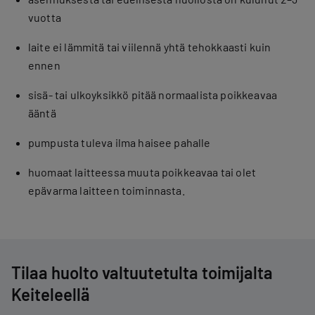
vuotta
laite ei lämmitä tai viilennä yhtä tehokkaasti kuin
ennen
sisä- tai ulkoyksikkö pitää normaalista poikkeavaa
ääntä
pumpusta tuleva ilma haisee pahalle
huomaat laitteessa muuta poikkeavaa tai olet
epävarma laitteen toiminnasta.
Tilaa huolto valtuutetulta toimijalta
Keiteleellä