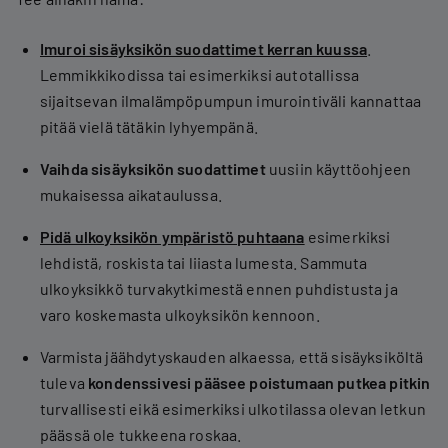
Imuroi sisäyksikön suodattimet kerran kuussa
.
Lemmikkikodissa tai esimerkiksi autotallissa
sijaitsevan ilmalämpöpumpun imurointiväli kannattaa
pitää vielä tätäkin lyhyempänä.
Vaihda sisäyksikön suodattimet
uusiin käyttöohjeen
mukaisessa aikataulussa.
Pidä ulkoyksikön ympäristö puhtaana
esimerkiksi
lehdistä, roskista tai liiasta lumesta. Sammuta
ulkoyksikkö turvakytkimestä ennen puhdistusta ja
varo koskemasta ulkoyksikön kennoon.
Varmista jäähdytyskauden alkaessa, että sisäyksiköltä
tuleva
kondenssivesi pääsee poistumaan putkea pitkin
turvallisesti eikä esimerkiksi ulkotilassa olevan letkun
päässä ole tukkeena roskaa.