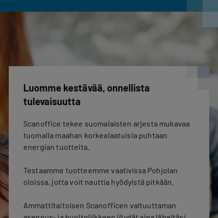
Luomme kestävää, onnellista
tulevaisuutta
Scanoffice tekee suomalaisten arjesta mukavaa
tuomalla maahan korkealaatuisia puhtaan
energian tuotteita.
Testaamme tuotteemme vaativissa Pohjolan
oloissa, jotta voit nauttia hyödyistä pitkään.
Ammattitaitoisen Scanofficen valtuuttaman
asennus- ja huoltoliikkeen löydät aina läheltäsi,