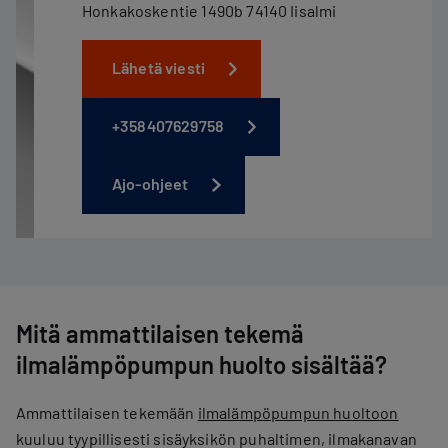
Honkakoskentie 1490b 74140 Iisalmi
Lähetä viesti
+358407629758
Ajo-ohjeet
Mitä ammattilaisen tekemä
ilmalämpöpumpun huolto sisältää?
Ammattilaisen tekemään
ilmalämpöpumpun huoltoon
kuuluu tyypillisesti sisäyksikön puhaltimen, ​​ilmakanavan