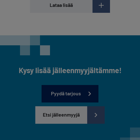
Lataa lisää
Kysy lisää jälleenmyyjältämme!
Pyydä tarjous
Etsi jälleenmyyjä