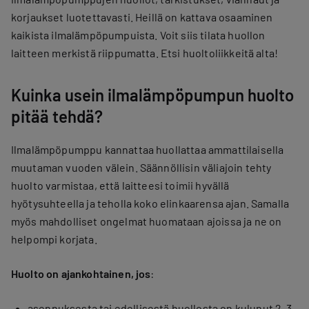
korjaukset luotettavasti. Heillä on kattava osaaminen
kaikista ilmalämpöpumpuista. Voit siis tilata huollon
laitteen merkistä riippumatta. Etsi huoltoliikkeitä alta!
Kuinka usein ilmalämpöpumpun huolto
pitää tehdä?
Ilmalämpöpumppu kannattaa huollattaa ammattilaisella
muutaman vuoden välein. Säännöllisin väliajoin tehty
huolto varmistaa, että laitteesi toimii hyvällä
hyötysuhteella ja teholla koko elinkaarensa ajan. Samalla
myös mahdolliset ongelmat huomataan ajoissa ja ne on
helpompi korjata.
Huolto on ajankohtainen, jos
:
asennuksesta tai edellisestä huollosta on kulunut 2–3