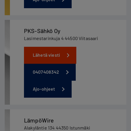
PKS-Sähkö Oy
Lasimestarinkuja 4 44500 Viitasaari
Lähetä viesti
0407408342
Ajo-ohjeet
LämpöWire
Alakyläntie 134 44350 Istunmäki