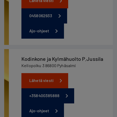
Lähetä viesti
0458062933
Ajo-ohjeet
Kodinkone ja Kylmähuolto P.Jussila
Kellopolku 3 86800 Pyhäsalmi
Lähetä viesti
+358400385888
Ajo-ohjeet