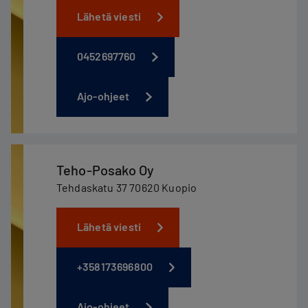
Lähetä viesti
0452697760
Ajo-ohjeet
Teho-Posako Oy
Tehdaskatu 37 70620 Kuopio
Lähetä viesti
+358173696800
Ajo-ohjeet