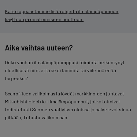
Katso oppaastamme lisää ohjeita ilmalämpöpumpun
käyttöön ja omatoimiseen huoltoon.
Aika vaihtaa uuteen?
Onko vanhan ilmalämpöpumppusi toiminta heikentynyt
oleellisesti niin, että se ei lämmitä tai viilennä enää
tarpeeksi?
Scanofficen valikoimasta löydät markkinoiden johtavat
Mitsubishi Electric -ilmalämpöpumput, jotka toimivat
todistetusti Suomen vaativissa oloissa ja palvelevat sinua
pitkään. Tutustu valikoimaan!