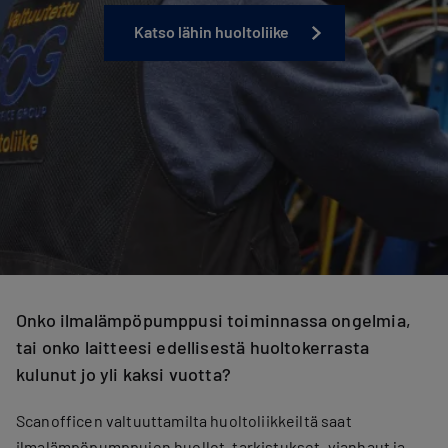
Katso lähin huoltoliike
Onko ilmalämpöpumppusi toiminnassa ongelmia,
tai onko laitteesi edellisestä huoltokerrasta
kulunut jo yli kaksi vuotta?
Scanofficen valtuuttamilta huoltoliikkeiltä saat
ilmalämpöpumppujen huollot, tarkistukset, vianhaut ja