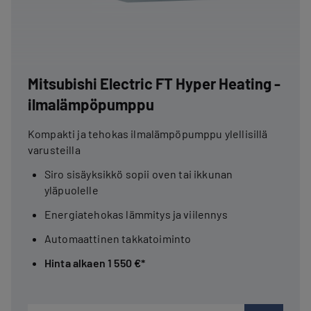
Mitsubishi Electric FT Hyper Heating -
ilmalämpöpumppu
Kompakti ja tehokas ilmalämpöpumppu ylellisillä
varusteilla
Siro sisäyksikkö sopii oven tai ikkunan
yläpuolelle
Energiatehokas lämmitys ja viilennys
Automaattinen takkatoiminto
Hinta alkaen 1 550 €*