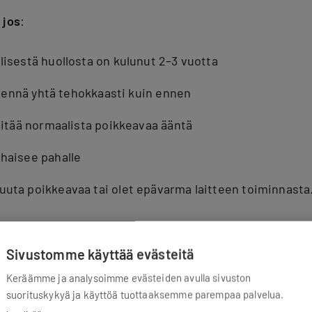
 jos
:
lisestä huollosta on kulunut 2–3 vuotta
iilennä yhtä tehokkaasti kuin ennen
 pitää normaalista poikkeavaa ääntä
haisee pahalle
uta poikkeavaa tai olet epävarma laitteen toiminnasta
Sivustomme käyttää evästeitä
Keräämme ja analysoimme evästeiden avulla sivuston
suorituskykyä ja käyttöä tuottaaksemme parempaa palvelua.