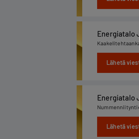
Energiatalo 
Kaakelitehtaank
Lähetä vies
Energiatalo 
Nummenniityntie
Lähetä vies