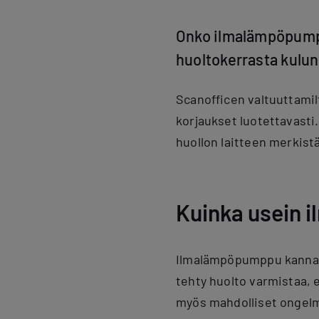
Onko ilmalämpöpumppu
huoltokerrasta kulunu
Scanofficen valtuuttamil
korjaukset luotettavasti.
huollon laitteen merkistä
Kuinka usein 
Ilmalämpöpumppu kannatt
tehty huolto varmistaa, e
myös mahdolliset ongelm