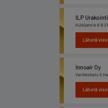
ILP Urakoint
Kulkijantie 6 B 2
Lähetä vies
Innoair Oy
Varikkokatu 5 Ha
Lähetä vies