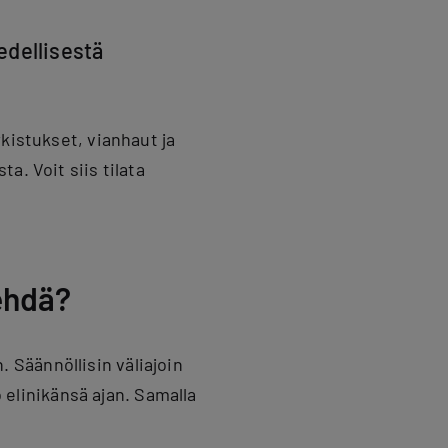
edellisestä
kistukset, vianhaut ja
a. Voit siis tilata
ehdä?
Säännöllisin väliajoin
o elinikänsä ajan. Samalla