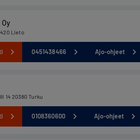
i Oy
1420 Lieto
ti
0451438466
Ajo-ohjeet
lli 14 20380 Turku
ti
0108360600
Ajo-ohjeet