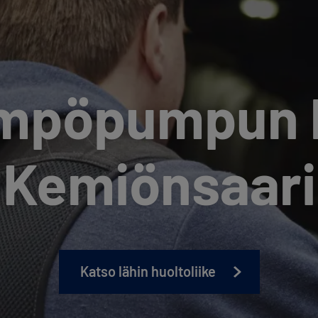
ämpöpumpun h
Kemiönsaari
Katso lähin huoltoliike