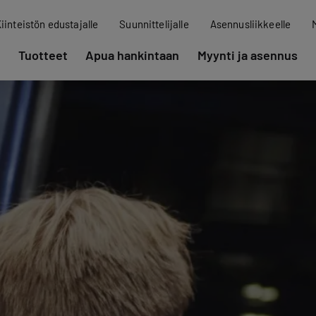
iinteistön edustajalle
Suunnittelijalle
Asennusliikkeelle
Tuotteet
Apua hankintaan
Myynti ja asennus