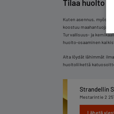
Tilaa huolto v
Kuten asennus, myös ilm
koostuu maahantuojan kou
Turvallisuus- ja kemikaa
huolto-osaaminen kaiki
Alta löydät lähimmät il
huoltoliikettä katuosoitt
Strandellin 
Mestarintie 2 2
Lähetä vies