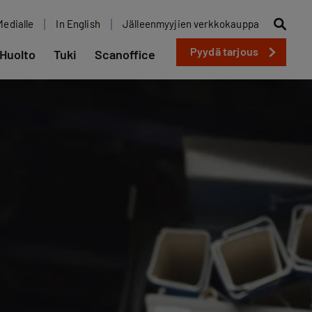
Medialle
In English
Jälleenmyyjien verkkokauppa
Pyydä tarjous
Huolto
Tuki
Scanoffice