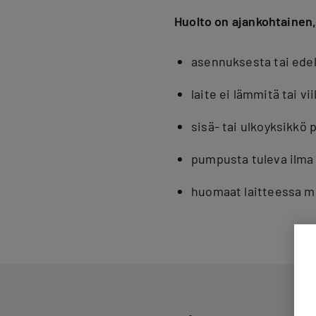
Huolto on ajankohtainen,
asennuksesta tai edel
laite ei lämmitä tai v
sisä- tai ulkoyksikkö
pumpusta tuleva ilma 
huomaat laitteessa mu