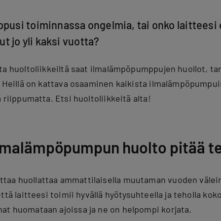
si toiminnassa ongelmia, tai onko laitteesi 
t jo yli kaksi vuotta?
ta huoltoliikkeiltä saat ilmalämpöpumppujen huollot, tar
 Heillä on kattava osaaminen kaikista ilmalämpöpumpuist
 riippumatta. Etsi huoltoliikkeitä alta!
ilmalämpöpumpun huolto pitää t
aa huollattaa ammattilaisella muutaman vuoden välein. 
ttä laitteesi toimii hyvällä hyötysuhteella ja teholla kok
at huomataan ajoissa ja ne on helpompi korjata.